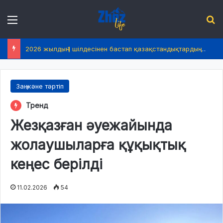
Menu
І
2026 жылдың 1 шілдесінен бастап қазақстандықтардың өмірінде не өзгереді?
Заң және тәртіп
Тренд
Жезқазған әуежайында
жолаушыларға құқықтық
кеңес берілді
11.02.2026
54