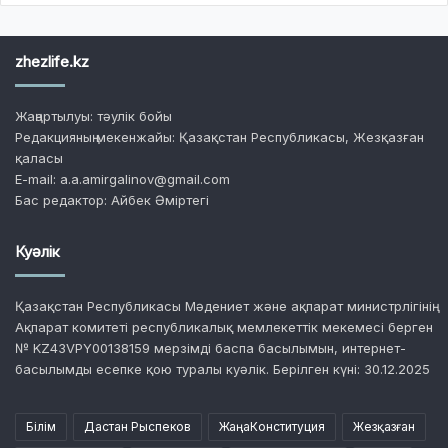
zhezlife.kz
Жаңартылуы: тәулік бойы
Редакцияның мекенжайы: Қазақстан Республикасы, Жезқазған
қаласы
E-mail: a.a.amirgalinov@gmail.com
Бас редактор: Айбек Әміртегі
Куәлік
Қазақстан Республикасы Мәдениет және ақпарат министрлігінің
Ақпарат комитеті республикалық мемлекеттік мекемесі берген
№ KZ43VPY00138159 мерзімді баспа басылымын, интернет-
басылымды есепке қою туралы куәлік. Берілген күні: 30.12.2025
Білім
Дастан Рыспеков
ЖаңаКонституция
Жезқазған