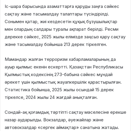
Іс-шара барысында азаматтарға қаруды заңға сәйкес
сақтау және тасымалдау талаптары түсіндірілді.
Сонымен қатар, жиі кездесетін құқық бұзушылықтар
мен олардың салдары туралы ақпарат берілді. Ресми
дерекке сәйкес, 2025 жылы елімізде заңсыз қару сақтау
және тасымалдау бойынша 213 дерек тіркелген.
Мамандар жалған терроризм хабарламаларының да
ауыр қылмыс екенін ескертті. Қазақстан Республикасы
Қылмыстық кодексінің 273-бабына сәйкес мұндай
әрекет үшін қылмыстық жауапкершілік қарастырылған.
Статистика бойынша, 2025 жылы осындай 15 дерек
тіркелсе, 2024 жылы 24 жағдай анықталған.
Сондай-ақ қоғамдық тәртіпті сақтау мәселесіне ерекше
назар аударылды. Вокзалдар, әуежайлар және
автовокзалдар «сергек аймақтар» санатына жатады.