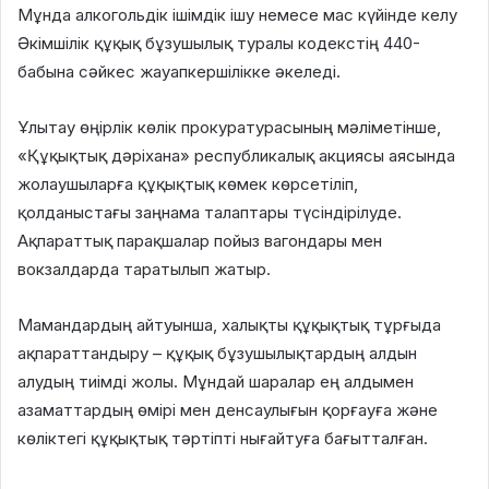
Мұнда алкогольдік ішімдік ішу немесе мас күйінде келу
Әкімшілік құқық бұзушылық туралы кодекстің 440-
бабына сәйкес жауапкершілікке әкеледі.
Ұлытау өңірлік көлік прокуратурасының мәліметінше,
«Құқықтық дәріхана» республикалық акциясы аясында
жолаушыларға құқықтық көмек көрсетіліп,
қолданыстағы заңнама талаптары түсіндірілуде.
Ақпараттық парақшалар пойыз вагондары мен
вокзалдарда таратылып жатыр.
Мамандардың айтуынша, халықты құқықтық тұрғыда
ақпараттандыру – құқық бұзушылықтардың алдын
алудың тиімді жолы. Мұндай шаралар ең алдымен
азаматтардың өмірі мен денсаулығын қорғауға және
көліктегі құқықтық тәртіпті нығайтуға бағытталған.