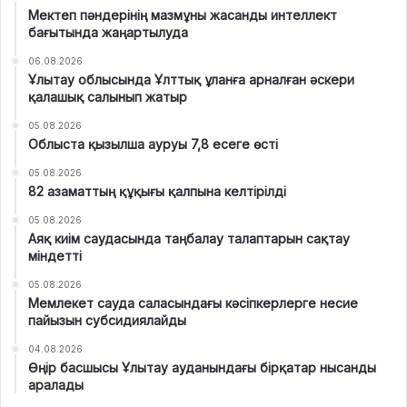
Мектеп пәндерінің мазмұны жасанды интеллект
бағытында жаңартылуда
06.08.2026
Ұлытау облысында Ұлттық ұланға арналған әскери
қалашық салынып жатыр
05.08.2026
Облыста қызылша ауруы 7,8 есеге өсті
05.08.2026
82 азаматтың құқығы қалпына келтірілді
05.08.2026
Аяқ киім саудасында таңбалау талаптарын сақтау
міндетті
05.08.2026
Мемлекет сауда саласындағы кәсіпкерлерге несие
пайызын субсидиялайды
04.08.2026
Өңір басшысы Ұлытау ауданындағы бірқатар нысанды
аралады