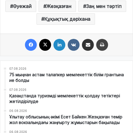
Әуежай
Жезқазған
Заң мен тәртіп
Құқықтық дәріхана
Facebook
X
LinkedIn
VKontakte
Share via Email
Print
07.08.2026
75 мыңнан астам талапкер мемлекеттік білім грантына
ие болды
07.08.2026
Қазақстанда туризмді мемлекеттік қолдау тетіктері
жетілдірілуде
06.08.2026
Ұлытау облысының әкімі Есет Байкен Жезқазған темір
жол вокзалындағы жаңғырту жұмыстарын бақылады
06.08.2026