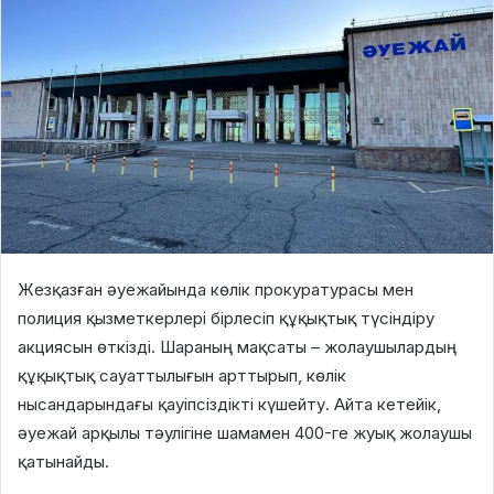
Жезқазған әуежайында көлік прокуратурасы мен
полиция қызметкерлері бірлесіп құқықтық түсіндіру
акциясын өткізді. Шараның мақсаты – жолаушылардың
құқықтық сауаттылығын арттырып, көлік
нысандарындағы қауіпсіздікті күшейту. Айта кетейік,
әуежай арқылы тәулігіне шамамен 400-ге жуық жолаушы
қатынайды.