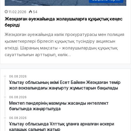
11.02.2026
54
Жезқазған әуежайында жолаушыларға құқықтық кеңес
берілді
Жезқазған әуежайында көлік прокуратурасы мен полиция
қызметкерлері бірлесіп құқықтық түсіндіру акциясын
өткізді. Шараның мақсаты – жолаушылардың құқықтық
сауаттылығын арттырып, көлік…
06.08.2026
Ұлытау облысының әкімі Есет Байкен Жезқазған темір
жол вокзалындағы жаңғырту жұмыстарын бақылады
06.08.2026
Мектеп пәндерінің мазмұны жасанды интеллект
бағытында жаңартылуда
06.08.2026
Ұлытау облысында Ұлттық ұланға арналған әскери
қалашық салынып жатыр