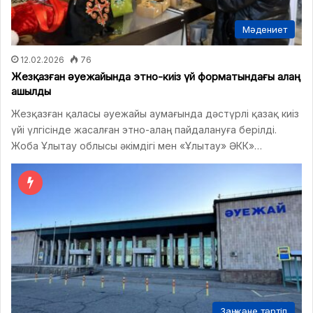
Мәдениет
12.02.2026
76
Жезқазған әуежайында этно-киіз үй форматындағы алаң
ашылды
Жезқазған қаласы әуежайы аумағында дәстүрлі қазақ киіз
үйі үлгісінде жасалған этно-алаң пайдалануға берілді.
Жоба Ұлытау облысы әкімдігі мен «Ұлытау» ӘКК»…
Заң және тәртіп