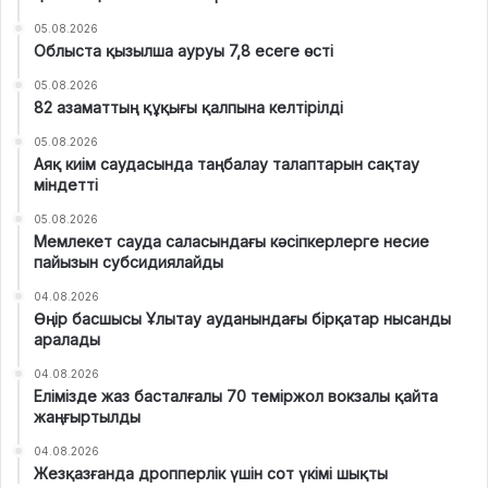
05.08.2026
Облыста қызылша ауруы 7,8 есеге өсті
05.08.2026
82 азаматтың құқығы қалпына келтірілді
05.08.2026
Аяқ киім саудасында таңбалау талаптарын сақтау
міндетті
05.08.2026
Мемлекет сауда саласындағы кәсіпкерлерге несие
пайызын субсидиялайды
04.08.2026
Өңір басшысы Ұлытау ауданындағы бірқатар нысанды
аралады
04.08.2026
Елімізде жаз басталғалы 70 теміржол вокзалы қайта
жаңғыртылды
04.08.2026
Жезқазғанда дропперлік үшін сот үкімі шықты