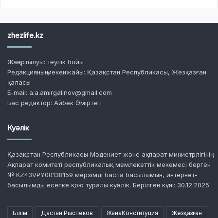
zhezlife.kz
Жаңартылуы: тәулік бойы
Редакцияның мекенжайы: Қазақстан Республикасы, Жезқазған
қаласы
E-mail: a.a.amirgalinov@gmail.com
Бас редактор: Айбек Әміртегі
Куәлік
Қазақстан Республикасы Мәдениет және ақпарат министрлігінің
Ақпарат комитеті республикалық мемлекеттік мекемесі берген
№ KZ43VPY00138159 мерзімді баспа басылымын, интернет-
басылымды есепке қою туралы куәлік. Берілген күні: 30.12.2025
Білім
Дастан Рыспеков
ЖаңаКонституция
Жезқазған