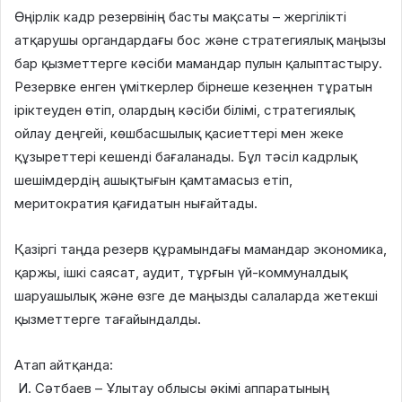
Өңірлік кадр резервінің басты мақсаты – жергілікті
атқарушы органдардағы бос және стратегиялық маңызы
бар қызметтерге кәсіби мамандар пулын қалыптастыру.
Резервке енген үміткерлер бірнеше кезеңнен тұратын
іріктеуден өтіп, олардың кәсіби білімі, стратегиялық
ойлау деңгейі, көшбасшылық қасиеттері мен жеке
құзыреттері кешенді бағаланады. Бұл тәсіл кадрлық
шешімдердің ашықтығын қамтамасыз етіп,
меритократия қағидатын нығайтады.
Қазіргі таңда резерв құрамындағы мамандар экономика,
қаржы, ішкі саясат, аудит, тұрғын үй-коммуналдық
шаруашылық және өзге де маңызды салаларда жетекші
қызметтерге тағайындалды.
Атап айтқанда:
И. Сәтбаев – Ұлытау облысы әкімі аппаратының