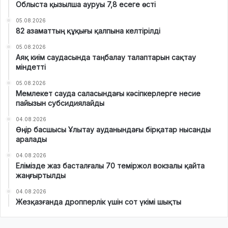
Облыста қызылша ауруы 7,8 есеге өсті
05.08.2026
82 азаматтың құқығы қалпына келтірілді
05.08.2026
Аяқ киім саудасында таңбалау талаптарын сақтау
міндетті
05.08.2026
Мемлекет сауда саласындағы кәсіпкерлерге несие
пайызын субсидиялайды
04.08.2026
Өңір басшысы Ұлытау ауданындағы бірқатар нысанды
аралады
04.08.2026
Елімізде жаз басталғалы 70 теміржол вокзалы қайта
жаңғыртылды
04.08.2026
Жезқазғанда дропперлік үшін сот үкімі шықты