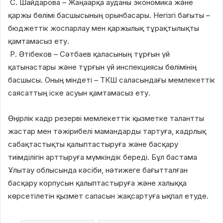
С. Шайдарова – Жаңаарқа ауданы экономика және
қаржы бөлімі басшысының орынбасары. Негізгі бағыты –
бюджеттік жоспарлау мен қаржылық тұрақтылықты
қамтамасыз ету.
Р. Әтібеков – Сәтбаев қаласының тұрғын үй
қатынастары және тұрғын үй инспекциясы бөлімінің
басшысы. Оның міндеті – ТКШ саласындағы мемлекеттік
саясаттың іске асуын қамтамасыз ету.
Өңірлік кадр резерві мемлекеттік қызметке талантты
жастар мен тәжірибелі мамандарды тартуға, кадрлық
сабақтастықты қалыптастыруға және басқару
тиімділігін арттыруға мүмкіндік береді. Бұл бастама
Ұлытау облысында кәсіби, нәтижеге бағытталған
басқару корпусын қалыптастыруға және халыққа
көрсетілетін қызмет сапасын жақсартуға ықпал етуде.