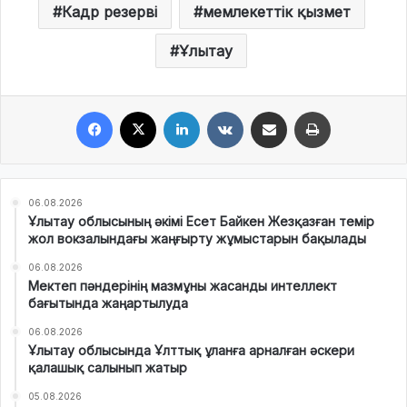
Кадр резерві
мемлекеттік қызмет
Ұлытау
Facebook
X
LinkedIn
VKontakte
Share via Email
Print
06.08.2026
Ұлытау облысының әкімі Есет Байкен Жезқазған темір
жол вокзалындағы жаңғырту жұмыстарын бақылады
06.08.2026
Мектеп пәндерінің мазмұны жасанды интеллект
бағытында жаңартылуда
06.08.2026
Ұлытау облысында Ұлттық ұланға арналған әскери
қалашық салынып жатыр
05.08.2026