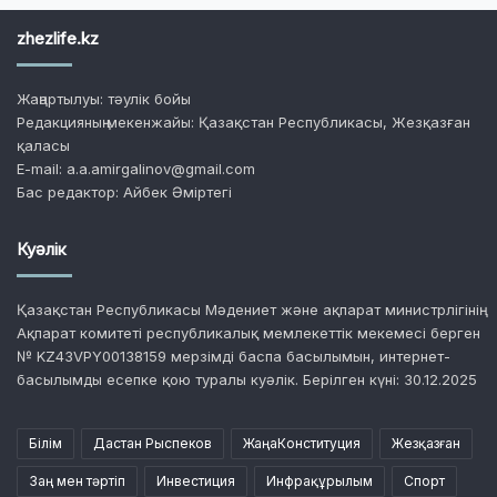
zhezlife.kz
Жаңартылуы: тәулік бойы
Редакцияның мекенжайы: Қазақстан Республикасы, Жезқазған
қаласы
E-mail: a.a.amirgalinov@gmail.com
Бас редактор: Айбек Әміртегі
Куәлік
Қазақстан Республикасы Мәдениет және ақпарат министрлігінің
Ақпарат комитеті республикалық мемлекеттік мекемесі берген
№ KZ43VPY00138159 мерзімді баспа басылымын, интернет-
басылымды есепке қою туралы куәлік. Берілген күні: 30.12.2025
Білім
Дастан Рыспеков
ЖаңаКонституция
Жезқазған
Заң мен тәртіп
Инвестиция
Инфрақұрылым
Спорт