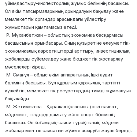
ұйымдастыру-инспекторлық жұмыс бөлімінің басшысы.
Ол әкім тапсырмаларының орындалуын бақылау және
мемлекеттік органдар арасындағы үйлестіру
жұмыстарын қамтамасыз етеді.
Р. Мұханбетжан – облыстық экономика басқармасы
басшысының орынбасары. Оның құзыретіне әлеуметтік-
экономикалық көрсеткіштерді арттыру, инвестициялық
жобаларды сүйемелдеу және бюджеттік жоспарлау
мәселелері кіреді.
М. Смағұл – облыс әкімі аппаратының Ішкі аудит
бөлімінің басшысы. Бұл құрылым қаржылық тәртіпті
күшейтіп, мемлекеттік ресурстардың тиімді жұмсалуын
бақылайды.
М. Жетимекова – Қаражал қаласының ішкі саясат,
мәдениет, тілдерді дамыту және спорт бөлімінің
басшысы. Ол қоғамдық-саяси тұрақтылық, мәдени
жобалар мен тіл саясатын жүзеге асыруға жауап береді.