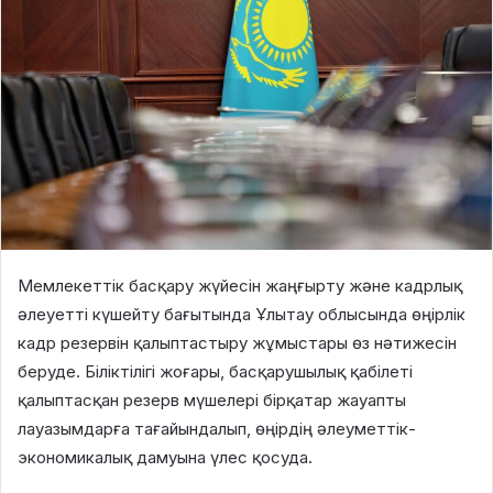
Мемлекеттік басқару жүйесін жаңғырту және кадрлық
әлеуетті күшейту бағытында Ұлытау облысында өңірлік
кадр резервін қалыптастыру жұмыстары өз нәтижесін
беруде. Біліктілігі жоғары, басқарушылық қабілеті
қалыптасқан резерв мүшелері бірқатар жауапты
лауазымдарға тағайындалып, өңірдің әлеуметтік-
экономикалық дамуына үлес қосуда.