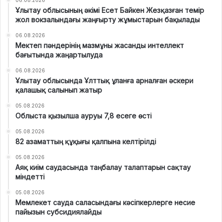
Ұлытау облысының әкімі Есет Байкен Жезқазған темір
жол вокзалындағы жаңғырту жұмыстарын бақылады
06.08.2026
Мектеп пәндерінің мазмұны жасанды интеллект
бағытында жаңартылуда
06.08.2026
Ұлытау облысында Ұлттық ұланға арналған әскери
қалашық салынып жатыр
05.08.2026
Облыста қызылша ауруы 7,8 есеге өсті
05.08.2026
82 азаматтың құқығы қалпына келтірілді
05.08.2026
Аяқ киім саудасында таңбалау талаптарын сақтау
міндетті
05.08.2026
Мемлекет сауда саласындағы кәсіпкерлерге несие
пайызын субсидиялайды