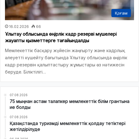
Қоғам
16.02.2026
66
Ұлытау облысында өңірлік кадр резерві мүшелері
жауапты қызметтерге тағайындалды
Мемлекеттік басқару жүйесін жаңғырту және кадрлық
әлеуетті күшейту бағытында Ұлытау облысында өңірлік
кадр резервін қалыптастыру жұмыстары өз нәтижесін
беруде. Біліктілігі…
07.08.2026
75 мыңнан астам талапкер мемлекеттік білім грантына
ие болды
07.08.2026
Қазақстанда туризмді мемлекеттік қолдау тетіктері
жетілдірілуде
06.08.2026