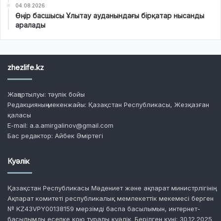
04.08.2026
Өңір басшысы Ұлытау ауданындағы бірқатар нысанды
аралады
zhezlife.kz
Жаңартылуы: тәулік бойы
Редакцияның мекенжайы: Қазақстан Республикасы, Жезқазған
қаласы
E-mail: a.a.amirgalinov@gmail.com
Бас редактор: Айбек Әміртегі
Куәлік
Қазақстан Республикасы Мәдениет және ақпарат министрлігінің
Ақпарат комитеті республикалық мемлекеттік мекемесі берген
№ KZ43VPY00138159 мерзімді баспа басылымын, интернет-
басылымды есепке қою туралы куәлік. Берілген күні: 30.12.2025