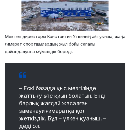
Мектеп директоры Константин Уткиннің айтуынша, жаңа
ғимарат спортшылардың жыл бойы сапалы
дайындалуына мүмкіндік береді.
– Ескі базада қыс мезгілінде
жаттығу өте қиын болатын. Енді
барлық жағдай жасалған
заманауи ғимаратқа қол
жеткіздік. Бұл – үлкен қуаныш, –
деді ол.