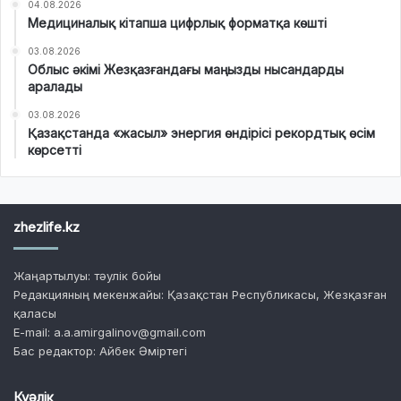
04.08.2026
Медициналық кітапша цифрлық форматқа көшті
03.08.2026
Облыс әкімі Жезқазғандағы маңызды нысандарды
аралады
03.08.2026
Қазақстанда «жасыл» энергия өндірісі рекордтық өсім
көрсетті
zhezlife.kz
Жаңартылуы: тәулік бойы
Редакцияның мекенжайы: Қазақстан Республикасы, Жезқазған
қаласы
E-mail: a.a.amirgalinov@gmail.com
Бас редактор: Айбек Әміртегі
Куәлік