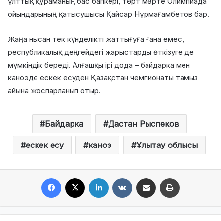
ұлттық құраманың бас бапкері, төрт мәрте Олимпиада
ойындарының қатысушысы Қайсар Нұрмағамбетов бар.
Жаңа нысан тек күнделікті жаттығуға ғана емес,
республикалық деңгейдегі жарыстарды өткізуге де
мүмкіндік береді. Алғашқы ірі дода – байдарка мен
каноэде ескек есуден Қазақстан чемпионаты тамыз
айына жоспарланып отыр.
Байдарка
Дастан Рыспеков
ескек есу
каноэ
Ұлытау облысы
Facebook
X
LinkedIn
VKontakte
Share via Email
Print