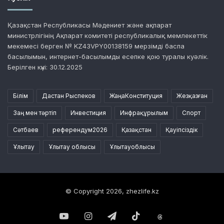
Қазақстан Республикасы Мәдениет және ақпарат
министрлігінің Ақпарат комитеті республикалық мемлекеттік
мекемесі берген № KZ43VPY00138159 мерзімді баспа
басылымын, интернет-басылымды есепке қою туралы куәлік.
Берілген күні: 30.12.2025
Білім
Дастан Рыспеков
ЖаңаКонституция
Жезқазған
Заң мен тәртіп
Инвестиция
Инфрақұрылым
Спорт
Сәтбаев
референдум2026
Қазақстан
Қауіпсіздік
Ұлытау
Ұлытау облысы
Ұлытауоблысы
© Copyright 2026, zhezlife.kz
YouTube
Instagram
Telegram
TikTok
Threads