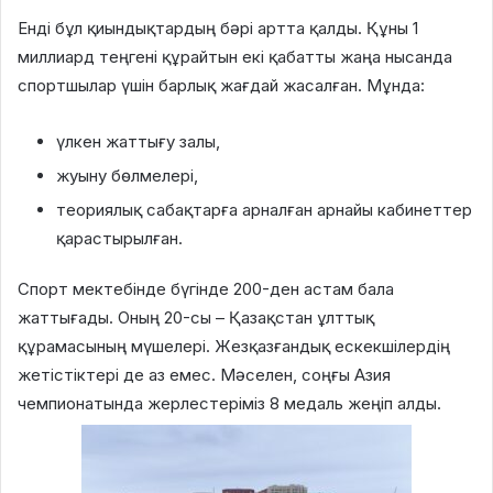
Енді бұл қиындықтардың бәрі артта қалды. Құны 1
миллиард теңгені құрайтын екі қабатты жаңа нысанда
спортшылар үшін барлық жағдай жасалған. Мұнда:
үлкен жаттығу залы,
жуыну бөлмелері,
теориялық сабақтарға арналған арнайы кабинеттер
қарастырылған.
Спорт мектебінде бүгінде 200-ден астам бала
жаттығады. Оның 20-сы – Қазақстан ұлттық
құрамасының мүшелері. Жезқазғандық ескекшілердің
жетістіктері де аз емес. Мәселен, соңғы Азия
чемпионатында жерлестеріміз 8 медаль жеңіп алды.