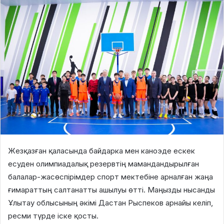
Жезқазған қаласында байдарка мен каноэде ескек
есуден олимпиадалық резервтің мамандандырылған
балалар-жасөспірімдер спорт мектебіне арналған жаңа
ғимараттың салтанатты ашылуы өтті. Маңызды нысанды
Ұлытау облысының әкімі Дастан Рыспеков арнайы келіп,
ресми түрде іске қосты.