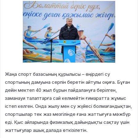
Жаңа спорт базасының құрылысы – өңірдегі су
спортының дамуына серпін беретін айтулы оқиға. Бұған
дейін мектеп 40 жыл бұрын пайдалануға берілген,
заманауи талаптарға сай келмейтін ғимаратта жұмыс
істеп келген. Онда жылу мен су жүйесі болмағандықтан,
спортшылар тек жаз мезгілінде ғана жаттығуға мәжбүр
еді. Қыс айларында физикалық дайындықты сақтау үшін
жаттығулар ашық далада өткізілетін.