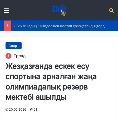
Menu
І
2026 жылдың 1 шілдесінен бастап қазақстандықтардың өмірінде не өзгереді?
Спорт
Тренд
Жезқазғанда ескек есу
спортына арналған жаңа
олимпиадалық резерв
мектебі ашылды
20.02.2026
61