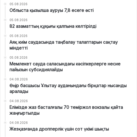
05.08.2026
Облыста қызылша ауруы 7,8 есеге өсті
05.08.2026
82 азаматтың құқығы қалпына келтірілді
05.08.2026
Аяқ киім саудасында таңбалау талаптарын сақтау
міндетті
05.08.2026
Мемлекет сауда саласындағы кәсіпкерлерге несие
пайызын субсидиялайды
04.08.2026
Өңір басшысы Ұлытау ауданындағы бірқатар нысанды
аралады
04.08.2026
Елімізде жаз басталғалы 70 теміржол вокзалы қайта
жаңғыртылды
04.08.2026
Жезқазғанда дропперлік үшін сот үкімі шықты