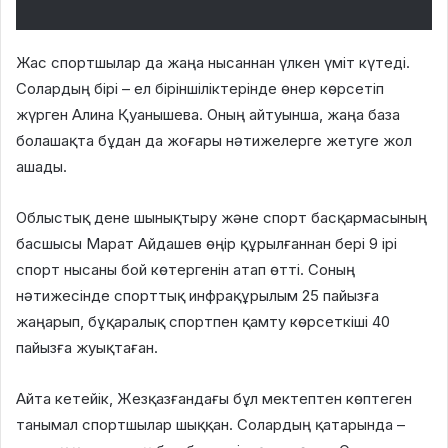
Жас спортшылар да жаңа нысаннан үлкен үміт күтеді.
Солардың бірі – ел біріншіліктерінде өнер көрсетіп
жүрген Алина Қуанышева. Оның айтуынша, жаңа база
болашақта бұдан да жоғары нәтижелерге жетуге жол
ашады.
Облыстық дене шынықтыру және спорт басқармасының
басшысы Марат Айдашев өңір құрылғаннан бері 9 ірі
спорт нысаны бой көтергенін атап өтті. Соның
нәтижесінде спорттық инфрақұрылым 25 пайызға
жаңарып, бұқаралық спортпен қамту көрсеткіші 40
пайызға жуықтаған.
Айта кетейік, Жезқазғандағы бұл мектептен көптеген
танымал спортшылар шыққан. Солардың қатарында –