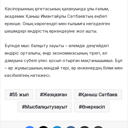
Кәсіпорынның іргетасының қалануында ұлы ғалым,
академик Қаныш Имантайұлы Сәтбаевтың еңбегі
ерекше. Оның көрегендігі мен ғылымға негізделген
шешімдері өндірістің өркендеуіне жол ашты.
Бүгінде мыс балқыту зауыты – әлемдік деңгейдегі
өндіріс орталығы, өңір экономикасының тірегі, ел
дамуына сүбелі үлес қосып отырған мақтанышымыз. Бұл
– әр жұмысшының маңдай тері, әр инженердің білімі мен
кәсібилігінің нәтижесі.
55 жыл
Жезқазған
Қаныш Сәтбаев
Мысбалқытузауыт
Өнеркәсіп
Facebook
X
LinkedIn
VKontakte
Share via Email
Print