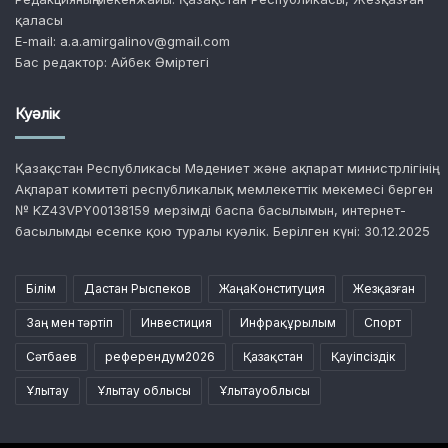
қаласы
E-mail: a.a.amirgalinov@gmail.com
Бас редактор: Айбек Әміртегі
Куәлік
Қазақстан Республикасы Мәдениет және ақпарат министрлігінің
Ақпарат комитеті республикалық мемлекеттік мекемесі берген
№ KZ43VPY00138159 мерзімді баспа басылымын, интернет-
басылымды есепке қою туралы куәлік. Берілген күні: 30.12.2025
Білім
Дастан Рыспеков
ЖаңаКонституция
Жезқазған
Заң мен тәртіп
Инвестиция
Инфрақұрылым
Спорт
Сәтбаев
референдум2026
Қазақстан
Қауіпсіздік
Ұлытау
Ұлытау облысы
Ұлытауоблысы