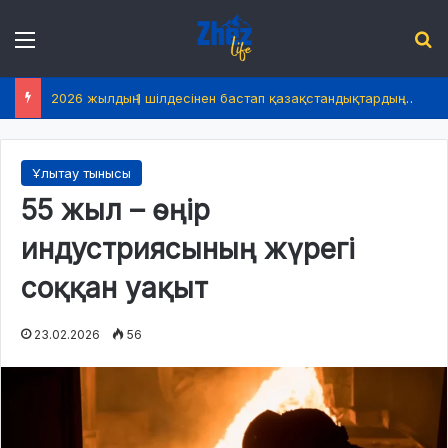
Menu
І
2026 жылдың 1 шілдесінен бастап қазақстандықтардың өмірінде не өзгереді?
Ұлытау тынысы
55 жыл – өңір
индустриясының жүрегі
соққан уақыт
23.02.2026
56