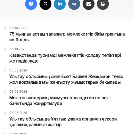
07.08.2026
75 мыңнан астам талапкер мемлекеттік білім грантына
ие болды
07.08.2026
Қазақстанда туризмді мемлекеттік қолдау тетіктері
жетілдірілуде
06.08.2026
Ұлытау облысының әкімі Есет Байкен Жезқазған темір
жол вокзалындағы жаңғырту жұмыстарын бақылады
06.08.2026
Мектеп пәндерінің мазмұны жасанды интеллект
бағытында жаңартылуда
06.08.2026
Ұлытау облысында Ұлттық ұланға арналған әскери
қалашық салынып жатыр
05.08.2026