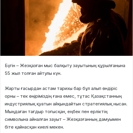
Бүгін – Жезқазған мыс балқыту зауытының құрылғанына
55 жыл толған айтулы күн.
Жарты ғасырдан астам тарихы бар бұл алып өндіріс
орны – тек өңіріміздің ғана емес, тұтас Қазақстанның
индустриялық қуатын айқындайтын стратегиялық нысан.
Мыңдаған тағдыр тоғысқан, еңбек пен ерліктің
символына айналған зауыт – Жезқазғанның дамуымен
біте қайнасқан киелі мекен.