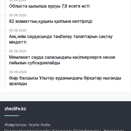
Облыста қызылша ауруы 7,8 есеге өсті
05.08.2026
82 азаматтың құқығы қалпына келтірілді
05.08.2026
Аяқ киім саудасында таңбалау талаптарын сақтау
міндетті
05.08.2026
Мемлекет сауда саласындағы кәсіпкерлерге несие
пайызын субсидиялайды
04.08.2026
Өңір басшысы Ұлытау ауданындағы бірқатар нысанды
аралады
zhezlife.kz
Жаңартылуы: тәулік бойы
Редакцияның мекенжайы: Қазақстан Республикасы, Жезқазған