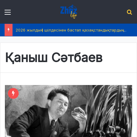
Menu
І
2026 жылдың 1 шілдесінен бастап қазақстандықтардың өмірінде не өзгереді?
Қаныш Сәтбаев