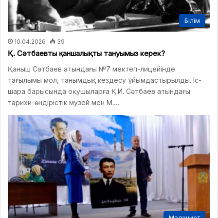
Білім
10.04.2026
39
Қ. Сәтбаевты қаншалықты тануымыз керек?
Қаныш Сәтбаев атындағы №7 мектеп-лицейінде
тағылымы мол, танымдық кездесу ұйымдастырылды. Іс-
шара барысында оқушыларға Қ.И. Сәтбаев атындағы
тарихи-өндірістік музей мен М.…
Мәдениет