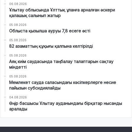
06.08.2026
Ұлытау облысында Ұлттық ұланға арналған әскери
қалашық салынып жатыр
05.08.2026
Облыста қызылша ауруы 7,8 есеге өсті
05.08.2026
82 азаматтың құқығы қалпына келтірілді
05.08.2026
Аяқ киім саудасында таңбалау талаптарын сақтау
міндетті
05.08.2026
Мемлекет сауда саласындағы кәсіпкерлерге несие
пайызын субсидиялайды
04.08.2026
Өңір басшысы Ұлытау ауданындағы бірқатар нысанды
аралады