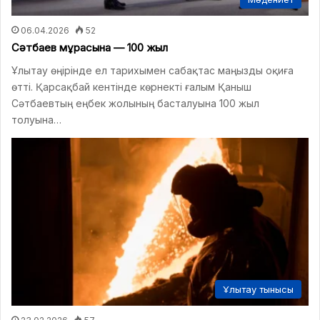
06.04.2026
52
Сәтбаев мұрасына — 100 жыл
Ұлытау өңірінде ел тарихымен сабақтас маңызды оқиға
өтті. Қарсақбай кентінде көрнекті ғалым Қаныш
Сәтбаевтың еңбек жолының басталуына 100 жыл
толуына…
Ұлытау тынысы