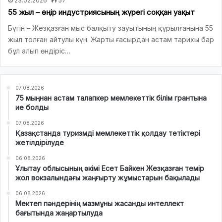
23.02.2026
57
55 жыл – өңір индустриясының жүрегі соққан уақыт
Бүгін – Жезқазған мыс балқыту зауытының құрылғанына 55
жыл толған айтулы күн. Жарты ғасырдан астам тарихы бар
бұл алып өндіріс…
07.08.2026
75 мыңнан астам талапкер мемлекеттік білім грантына
ие болды
07.08.2026
Қазақстанда туризмді мемлекеттік қолдау тетіктері
жетілдірілуде
06.08.2026
Ұлытау облысының әкімі Есет Байкен Жезқазған темір
жол вокзалындағы жаңғырту жұмыстарын бақылады
06.08.2026
Мектеп пәндерінің мазмұны жасанды интеллект
бағытында жаңартылуда