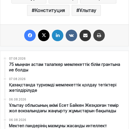
Конституция
Ұлытау
Facebook
X
LinkedIn
VKontakte
Share via Email
Print
07.08.2026
75 мыңнан астам талапкер мемлекеттік білім грантына
ие болды
07.08.2026
Қазақстанда туризмді мемлекеттік қолдау тетіктері
жетілдірілуде
06.08.2026
Ұлытау облысының әкімі Есет Байкен Жезқазған темір
жол вокзалындағы жаңғырту жұмыстарын бақылады
06.08.2026
Мектеп пәндерінің мазмұны жасанды интеллект