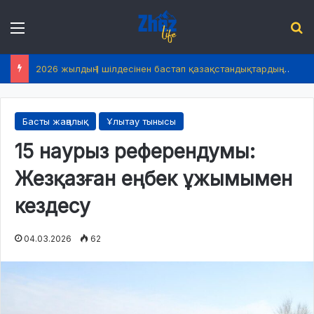
Menu
І
2026 жылдың 1 шілдесінен бастап қазақстандықтардың өмірінде не өзгереді?
Басты жаңалық
Ұлытау тынысы
15 наурыз референдумы:
Жезқазған еңбек ұжымымен
кездесу
04.03.2026
62