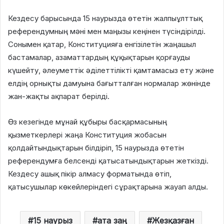
Кездесу барысында 15 наурызда өтетін жалпыұлттық
референдумның мәні мен маңызы кеңінен түсіндірілді.
Сонымен қатар, Конституцияға енгізілетін жаңашыл
бастамалар, азаматтардың құқықтарын қорғауды
күшейту, әлеуметтік әділеттілікті қамтамасыз ету және
елдің орнықты дамуына бағытталған нормалар жөнінде
жан-жақты ақпарат берілді.
Өз кезегінде мұнай құбыры басқармасының
қызметкерлері жаңа Конституция жобасын
қолдайтындықтарын білдіріп, 15 наурызда өтетін
референдумға белсенді қатысатындықтарын жеткізді.
Кездесу ашық пікір алмасу форматында өтіп,
қатысушылар көкейлеріндегі сұрақтарына жауап алды.
15 наурыз
ата заң
Жезқазған