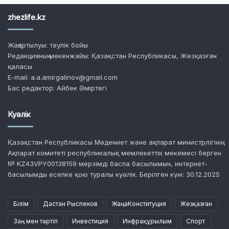
zhezlife.kz
Жаңартылуы: тәулік бойы
Редакцияның мекенжайы: Қазақстан Республикасы, Жезқазған
қаласы
E-mail: a.a.amirgalinov@gmail.com
Бас редактор: Айбек Әміртегі
Куәлік
Қазақстан Республикасы Мәдениет және ақпарат министрлігінің
Ақпарат комитеті республикалық мемлекеттік мекемесі берген
№ KZ43VPY00138159 мерзімді баспа басылымын, интернет-
басылымды есепке қою туралы куәлік. Берілген күні: 30.12.2025
Білім
Дастан Рыспеков
ЖаңаКонституция
Жезқазған
Заң мен тәртіп
Инвестиция
Инфрақұрылым
Спорт