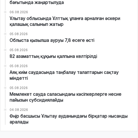
бағытында жаңартылуда
06.08.2026
Ұлытау облысында Ұлттық ұланға арналған әскери
қалашық салынып жатыр
05.08.2026
Облыста қызылша ауруы 7,8 есеге өсті
05.08.2026
82 азаматтың құқығы қалпына келтірілді
05.08.2026
Аяқ киім саудасында таңбалау талаптарын сақтау
міндетті
05.08.2026
Мемлекет сауда саласындағы кәсіпкерлерге несие
пайызын субсидиялайды
04.08.2026
Өңір басшысы Ұлытау ауданындағы бірқатар нысанды
аралады