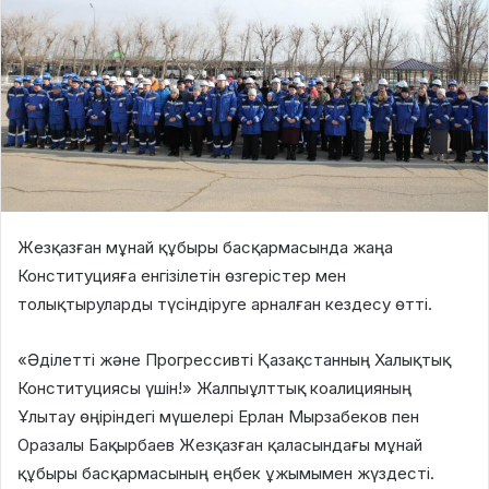
Жезқазған мұнай құбыры басқармасында жаңа
Конституцияға енгізілетін өзгерістер мен
толықтыруларды түсіндіруге арналған кездесу өтті.
«Әділетті және Прогрессивті Қазақстанның Халықтық
Конституциясы үшін!» Жалпыұлттық коалицияның
Ұлытау өңіріндегі мүшелері Ерлан Мырзабеков пен
Оразалы Бақырбаев Жезқазған қаласындағы мұнай
құбыры басқармасының еңбек ұжымымен жүздесті.