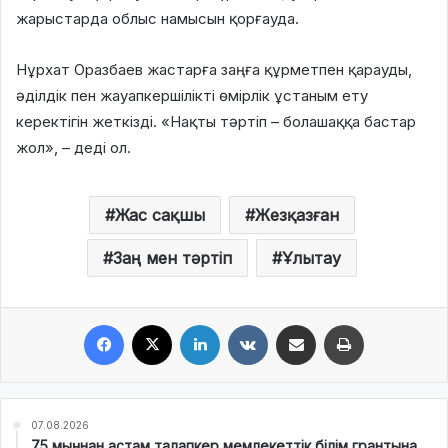
жарыстарда облыс намысын қорғауда.
Нұрхат Оразбаев жастарға заңға құрметпен қарауды,
әділдік пен жауапкершілікті өмірлік ұстаным ету
керектігін жеткізді. «Нақты тәртіп – болашаққа бастар
жол», – деді ол.
Жас сақшы
Жезқазған
Заң мен тәртіп
Ұлытау
Facebook
X
LinkedIn
VKontakte
Share via Email
Print
07.08.2026
75 мыңнан астам талапкер мемлекеттік білім грантына