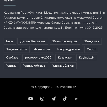
Қазақстан Республикасы Мәдениет және ақпарат министрлігінің
Ақпарат комитеті республикалық мемлекеттік мекемесі берген
№ KZ43VPY00138159 мерзімді баспа басылымын, интернет-
басылымды есепке қою туралы куәлік. Берілген күні: 30.12.2025
Білім
Дастан Рыспеков
ЖаңаКонституция
Жезқазған
Заң мен тәртіп
Инвестиция
Инфрақұрылым
Спорт
Сәтбаев
референдум2026
Қазақстан
Қауіпсіздік
Ұлытау
Ұлытау облысы
Ұлытауоблысы
© Copyright 2026, zhezlife.kz
YouTube
Instagram
Telegram
TikTok
Threads