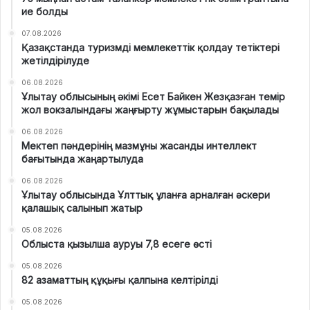
ие болды
07.08.2026
Қазақстанда туризмді мемлекеттік қолдау тетіктері
жетілдірілуде
06.08.2026
Ұлытау облысының әкімі Есет Байкен Жезқазған темір
жол вокзалындағы жаңғырту жұмыстарын бақылады
06.08.2026
Мектеп пәндерінің мазмұны жасанды интеллект
бағытында жаңартылуда
06.08.2026
Ұлытау облысында Ұлттық ұланға арналған әскери
қалашық салынып жатыр
05.08.2026
Облыста қызылша ауруы 7,8 есеге өсті
05.08.2026
82 азаматтың құқығы қалпына келтірілді
05.08.2026