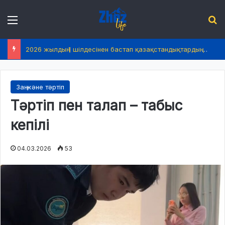
Menu
І
2026 жылдың 1 шілдесінен бастап қазақстандықтардың өмірінде не өзгереді?
Заң және тәртіп
Тәртіп пен талап – табыс
кепілі
04.03.2026
53