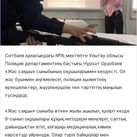
Сәтбаев қаласындағы №16 мектепте Ұлытау облысы
Полиция департаментінің бастығы Нұрхат Оразбаев
«Жас сақшы» сыныбының оқушыларымен кездесті. Ол
жас буынмен әңгімелесіп, полиция қызметінің
ерекшеліктері, жауапкершілік пен тәртіптің маңызын
түсіндірді.
«Жас сақшы» сыныбы өткен жылы ашылып, қазіргі кезде
9-сынып оқушылары құқық негіздерін меңгеріп, саптық
дайындықтан өтіп, алғашқы медициналық көмек
көрсетуді үйренуде. Олар түрлі байқаулар мен