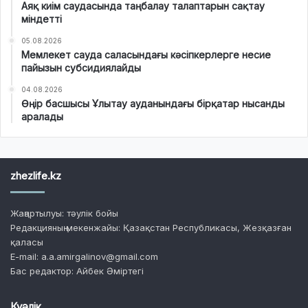
Аяқ киім саудасында таңбалау талаптарын сақтау
міндетті
05.08.2026
Мемлекет сауда саласындағы кәсіпкерлерге несие
пайызын субсидиялайды
04.08.2026
Өңір басшысы Ұлытау ауданындағы бірқатар нысанды
аралады
zhezlife.kz
Жаңартылуы: тәулік бойы
Редакцияның мекенжайы: Қазақстан Республикасы, Жезқазған
қаласы
E-mail: a.a.amirgalinov@gmail.com
Бас редактор: Айбек Әміртегі
Куәлік