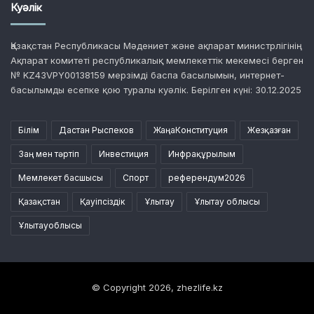
Куәлік
Қазақстан Республикасы Мәдениет және ақпарат министрлігінің
Ақпарат комитеті республикалық мемлекеттік мекемесі берген
№ KZ43VPY00138159 мерзімді баспа басылымын, интернет-
басылымды есепке қою туралы куәлік. Берілген күні: 30.12.2025
Білім
Дастан Рыспеков
ЖаңаКонституция
Жезқазған
Заң мен тәртіп
Инвестиция
Инфрақұрылым
Мемлекет басшысы
Спорт
референдум2026
Қазақстан
Қауіпсіздік
Ұлытау
Ұлытау облысы
Ұлытауоблысы
© Copyright 2026, zhezlife.kz