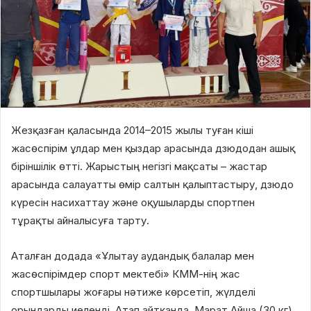
Жезқазған қаласында 2014–2015 жылы туған кіші
жасөспірім ұлдар мен қыздар арасында дзюдодан ашық
біріншілік өтті. Жарыстың негізгі мақсаты – жастар
арасында салауатты өмір салтын қалыптастыру, дзюдо
күресін насихаттау және оқушыларды спортпен
тұрақты айналысуға тарту.
Аталған додада «Ұлытау аудандық балалар мен
жасөспірімдер спорт мектебі» КММ-нің жас
спортшылары жоғары нәтиже көрсетіп, жүлделі
орындарды иеленді. Атап айтқанда, Марат Айша (30 кг),