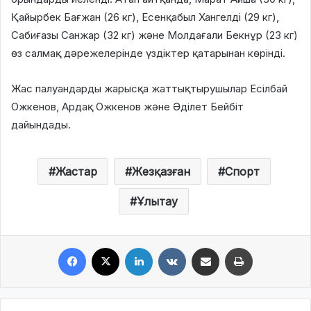
Қайырбек Бағжан (26 кг), Есенқабыл Хангелді (29 кг),
Сабиғазы Санжар (32 кг) және Молдағали Бекнұр (23 кг)
өз салмақ дәрежелерінде үздіктер қатарынан көрінді.
Жас палуандарды жарысқа жаттықтырушылар Есілбай
Ожкенов, Ардақ Ожкенов және Әділет Бейбіт
дайындады.
Жастар
Жезқазған
Спорт
Ұлытау
Facebook
X
LinkedIn
VKontakte
Share via Email
Print