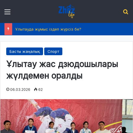
Menu
І
Ұлытауда жұмыс іздеп жүрсіз бе?
Басты жаңалық
Спорт
Ұлытау жас дзюдошылары
жүлдемен оралды
06.03.2026
62