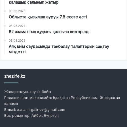
қалашық салынып жатыр
05.08.2026
Облыста қызылша ауруы 7,8 есеге өсті
05.08.2026
82 азаматтың құқығы қалпына келтірілді
05.08.2026
Аяқ киім саудасында таңбалау талаптарын сақтау
міндетті
zhezlife.kz
Жаңартылуы: тәулік бойы
Редакцияның мекенжайы: Қазақстан Республикасы, Жезқазған
қаласы
E-mail: a.a.amirgalinov@gmail.com
Бас редактор: Айбек Әміртегі