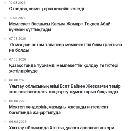
10.08.2026
Отандық өнімнің өрісі кеңейіп келеді
10.08.2026
Мемлекет басшысы Қасым-Жомарт Тоқаев Абай
күнімен құттықтады
07.08.2026
75 мыңнан астам талапкер мемлекеттік білім грантына
ие болды
07.08.2026
Қазақстанда туризмді мемлекеттік қолдау тетіктері
жетілдірілуде
06.08.2026
Ұлытау облысының әкімі Есет Байкен Жезқазған темір
жол вокзалындағы жаңғырту жұмыстарын бақылады
06.08.2026
Мектеп пәндерінің мазмұны жасанды интеллект
бағытында жаңартылуда
06.08.2026
Ұлытау облысында Ұлттық ұланға арналған әскери