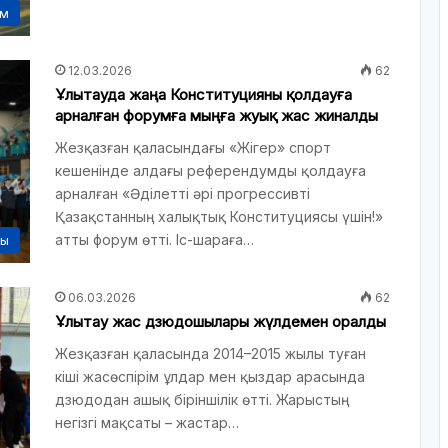
ам
12.03.2026
62
Ұлытауда жаңа Конституцияны қолдауға
арналған форумға мыңға жуық жас жиналды
Жезқазған қаласындағы «Жігер» спорт
кешенінде алдағы референдумды қолдауға
арналған «Әділетті әрі прогрессивті
Қазақстанның халықтық Конституциясы үшін!»
атты форум өтті. Іс-шараға…
сы
06.03.2026
62
Ұлытау жас дзюдошылары жүлдемен оралды
Жезқазған қаласында 2014–2015 жылы туған
кіші жасөспірім ұлдар мен қыздар арасында
дзюдодан ашық біріншілік өтті. Жарыстың
негізгі мақсаты – жастар…