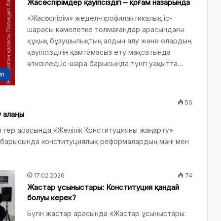
Жасөспірімдер қауіпсіздігі – қоғам назарында
«Жасөспірім» жедел-профилактикалық іс-
шарасы кәмелетке толмағандар арасындағы
құқық бұзушылықтың алдын алу және олардың
қауіпсіздігін қамтамасыз ету мақсатында
өткізіледі.Іс-шара барысында түнгі уақытта…
іп
56
у алаңы
ттер арасында «Желілік Конституцияны жаңарту»
а барысында конституциялық реформалардың мәні мен
17.02.2026
74
Жастар ұсыныстары: Конституция қандай
болуы керек?
Бүгін жастар арасында «Жастар ұсыныстары: