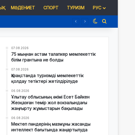
Қ
МӘДЕНИЕТ
СПОРТ
ТУРИЗМ
РУС
Switch skin
Іздеу
07.08.2026
75 мыңнан астам талапкер мемлекеттік
білім грантына ие болды
07.08.2026
Қазақстанда туризмді мемлекеттік
қолдау тетіктері жетілдірілуде
06.08.2026
Ұлытау облысының әкімі Есет Байкен
Жезқазған темір жол вокзалындағы
жаңғырту жұмыстарын бақылады
06.08.2026
Мектеп пәндерінің мазмұны жасанды
интеллект бағытында жаңартылуда