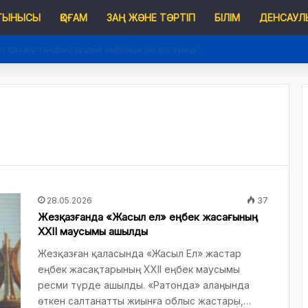
 ТЫНЫСЫ
ҚОҒАМ
ЗАҢ ЖӘНЕ ТӘРТІП
БІЛІМ
ДЕНСАУЛЫ
п қазақстандықтардың өмірінде не өзгереді?
28.05.2026
37
Жезқазғанда «Жасыл ел» еңбек жасағының
ХХІІ маусымы ашылды
Жезқазған қаласында «Жасыл Ел» жастар
еңбек жасақтарының ХХІІ еңбек маусымы
ресми түрде ашылды. «Ратонда» алаңында
өткен салтанатты жиынға облыс жастары,…