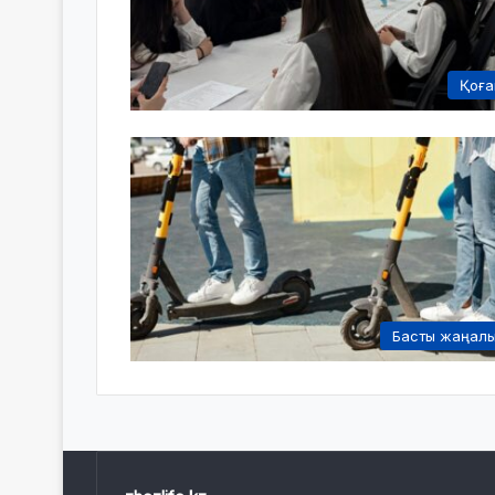
Қоғ
Басты жаңал