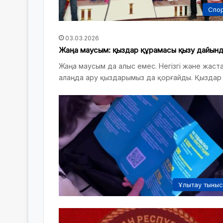
Спо
03.03.2026
Жаңа маусым: қыздар құрамасы қызу дайын
Жаңа маусым да алыс емес. Негізгі және жас
алаңда ару қыздарымыз да қорғайды. Қызда
Ұлытау тыны