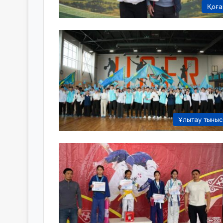
Қоғ
Ұлытау тыны