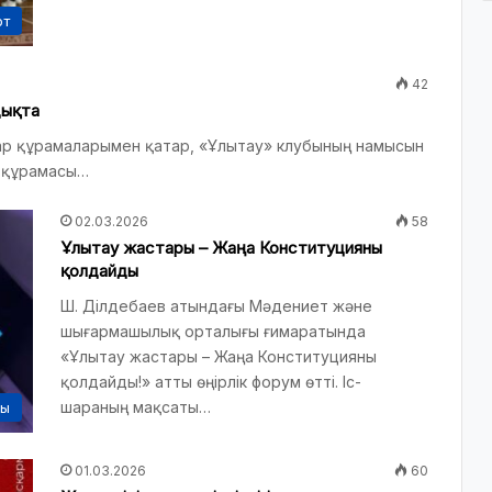
рт
42
дықта
тар құрамаларымен қатар, «Ұлытау» клубының намысын
р құрамасы…
02.03.2026
58
Ұлытау жастары – Жаңа Конституцияны
қолдайды
Ш. Ділдебаев атындағы Мәдениет және
шығармашылық орталығы ғимаратында
«Ұлытау жастары – Жаңа Конституцияны
қолдайды!» атты өңірлік форум өтті. Іс-
шараның мақсаты…
сы
01.03.2026
60