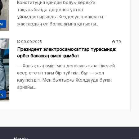
Конституция қандай болуы керек?»
тақырыбында дөңгелек үстел
ұйымдастырылды. Кездесудің мақсаты –
жастардың ел болашағына қатысты…
ам
09.09.2025
79
Президент электросамокаттар турасында:
әрбір баланың өмірі қымбат
— Халықтың өмірі мен денсаулығына тікелей
әсер ететін тағы бір түйткіл, бұл — жол
қауіпсіздігі. Мен былтырғы Жолдауда бұған
арнайы…
ық