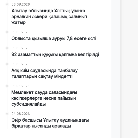
06.08.2026
Ұлытау облысында Ұлттық ұланға
арналған әскери қалашық салынып
жатыр
05.08.2026
Облыста қызылша ауруы 7,8 есеге өсті
05.08.2026
82 азаматтың құқығы қалпына келтірілді
05.08.2026
Аяқ киім саудасында таңбалау
талаптарын сақтау міндетті
05.08.2026
Мемлекет сауда саласындағы
кәсіпкерлерге несие пайызын
субсидиялайды
04.08.2026
Өңір басшысы Ұлытау ауданындағы
бірқатар нысанды аралады