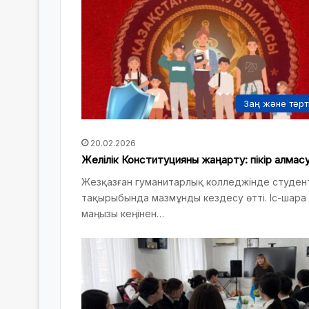
Заң және тәрт
20.02.2026
Желілік Конституцияны жаңарту: пікір алмас
Жезқазған гуманитарлық колледжінде студен
тақырыбында мазмұнды кездесу өтті. Іс-шар
маңызы кеңінен…