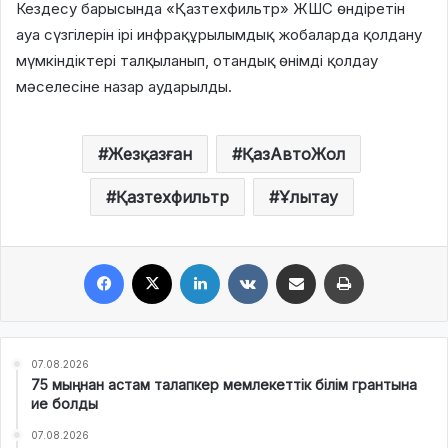
Кездесу барысында «Қазтехфильтр» ЖШС өндіретін
ауа сүзгілерін ірі инфрақұрылымдық жобаларда қолдану
мүмкіндіктері талқыланып, отандық өнімді қолдау
мәселесіне назар аударылды.
Жезқазған
ҚазАвтоЖол
Қазтехфильтр
Ұлытау
Facebook
X
LinkedIn
VKontakte
Share via Email
Print
07.08.2026
75 мыңнан астам талапкер мемлекеттік білім грантына
ие болды
07.08.2026