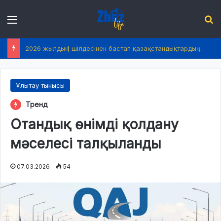
Menu
І
2026 жылдың 1 шілдесінен бастап қазақстандықтардың өмірінде не өзгереді?
Ұлытау тынысы
Тренд
Отандық өнімді қолдану
мәселесі талқыланды
07.03.2026
54