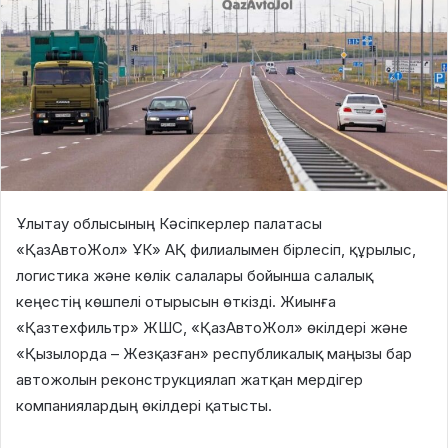
Ұлытау облысының Кәсіпкерлер палатасы
«ҚазАвтоЖол» ҰК» АҚ филиалымен бірлесіп, құрылыс,
логистика және көлік салалары бойынша салалық
кеңестің көшпелі отырысын өткізді. Жиынға
«Қазтехфильтр» ЖШС, «ҚазАвтоЖол» өкілдері және
«Қызылорда – Жезқазған» республикалық маңызы бар
автожолын реконструкциялап жатқан мердігер
компаниялардың өкілдері қатысты.