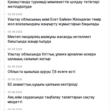
Қазақстанда туризмді мемлекеттік қолдау тетіктері
жетілдірілуде
06.08.2026
Ұлытау облысының әкімі Есет Байкен Жезқазған темір
жол вокзалындағы жаңғырту жұмыстарын бақылады
06.08.2026
Мектеп пәндерінің мазмұны жасанды интеллект
бағытында жаңартылуда
06.08.2026
Ұлытау облысында Ұлттық ұланға арналған әскери
қалашық салынып жатыр
05.08.2026
Облыста қызылша ауруы 7,8 есеге өсті
05.08.2026
82 азаматтың құқығы қалпына келтірілді
05.08.2026
Аяқ киім саудасында таңбалау талаптарын сақтау
міндетті
05.08.2026