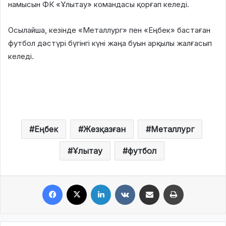
намысын ФК «Ұлытау» командасы қорғап келеді.
Осылайша, кезінде «Металлург» пен «Еңбек» бастаған
футбол дәстүрі бүгінгі күні жаңа буын арқылы жалғасып
келеді.
Еңбек
Жезқазған
Металлург
Ұлытау
футбол
Facebook
X
LinkedIn
VKontakte
Share via Email
Print