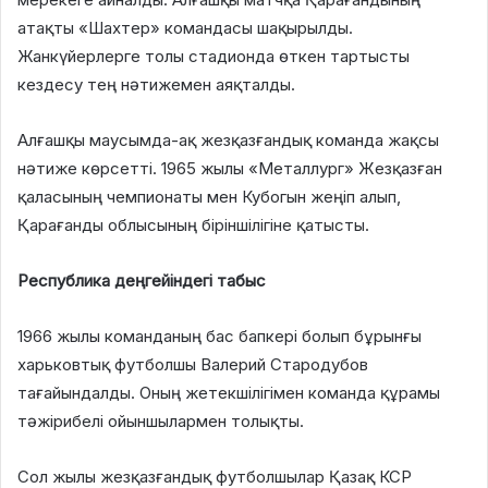
атақты «Шахтер» командасы шақырылды.
Жанкүйерлерге толы стадионда өткен тартысты
кездесу тең нәтижемен аяқталды.
Алғашқы маусымда-ақ жезқазғандық команда жақсы
нәтиже көрсетті. 1965 жылы «Металлург» Жезқазған
қаласының чемпионаты мен Кубогын жеңіп алып,
Қарағанды облысының біріншілігіне қатысты.
Республика деңгейіндегі табыс
1966 жылы команданың бас бапкері болып бұрынғы
харьковтық футболшы Валерий Стародубов
тағайындалды. Оның жетекшілігімен команда құрамы
тәжірибелі ойыншылармен толықты.
Сол жылы жезқазғандық футболшылар Қазақ КСР