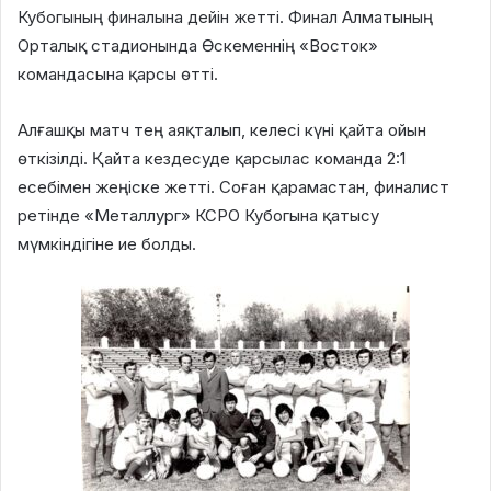
Кубогының финалына дейін жетті. Финал Алматының
Орталық стадионында Өскеменнің «Восток»
командасына қарсы өтті.
Алғашқы матч тең аяқталып, келесі күні қайта ойын
өткізілді. Қайта кездесуде қарсылас команда 2:1
есебімен жеңіске жетті. Соған қарамастан, финалист
ретінде «Металлург» КСРО Кубогына қатысу
мүмкіндігіне ие болды.