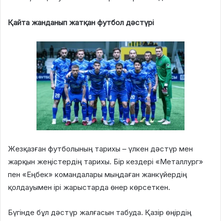
Қайта жанданып жатқан футбол дәстүрі
Жезқазған футболының тарихы – үлкен дәстүр мен
жарқын жеңістердің тарихы. Бір кездері «Металлург»
пен «Еңбек» командалары мыңдаған жанкүйердің
қолдауымен ірі жарыстарда өнер көрсеткен.
Бүгінде бұл дәстүр жалғасын табуда. Қазір өңірдің