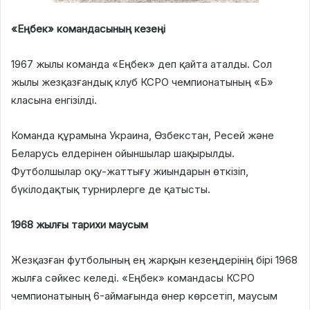
«Еңбек» командасының кезеңі
1967 жылы команда «Еңбек» деп қайта аталды. Сол
жылы жезқазғандық клуб КСРО чемпионатының «Б»
класына енгізілді.
Команда құрамына Украина, Өзбекстан, Ресей және
Беларусь елдерінен ойыншылар шақырылды.
Футболшылар оқу-жаттығу жиындарын өткізіп,
бүкілодақтық турнирлерге де қатысты.
1968 жылғы тарихи маусым
Жезқазған футболының ең жарқын кезеңдерінің бірі 1968
жылға сәйкес келеді. «Еңбек» командасы КСРО
чемпионатының 6-аймағында өнер көрсетіп, маусым