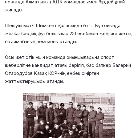
соңында Алматының АДК командасымен бірдей ұпай
жинады.
Шешуші матч Шымкент қаласында өтті. Бұл ойында
жезқазғандық футболшылар 2:0 есебімен жеңіске жетіп,
өз аймағының чемпионы атанды.
Осы жетістік үшін команда ойыншыларына спорт
шеберлігіне кандидат атағы беріліп, бас бапкер Валерий
Стародубов Қазақ КСР-нің еңбек сіңірген
жаттықтырушысы атанды.