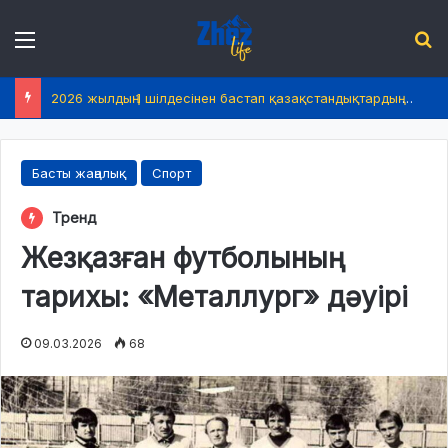
Menu
І
2026 жылдың 1 шілдесінен бастап қазақстандықтардың өмірінде не өзгереді?
Басты жаңалық
Спорт
Тренд
Жезқазған футболының
тарихы: «Металлург» дәуірі
09.03.2026
68