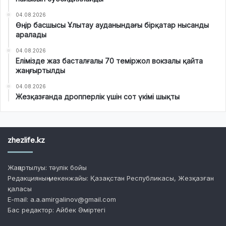
04.08.2026
Өңір басшысы Ұлытау ауданындағы бірқатар нысанды
аралады
04.08.2026
Елімізде жаз басталғалы 70 теміржол вокзалы қайта
жаңғыртылды
04.08.2026
Жезқазғанда дропперлік үшін сот үкімі шықты
zhezlife.kz
Жаңартылуы: тәулік бойы
Редакцияның мекенжайы: Қазақстан Республикасы, Жезқазған
қаласы
E-mail: a.a.amirgalinov@gmail.com
Бас редактор: Айбек Әміртегі