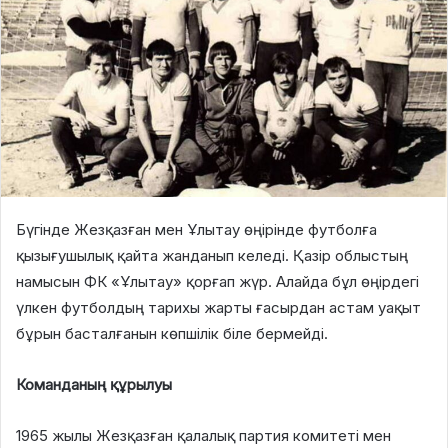
Бүгінде Жезқазған мен Ұлытау өңірінде футболға
қызығушылық қайта жанданып келеді. Қазір облыстың
намысын ФК «Ұлытау» қорғап жүр. Алайда бұл өңірдегі
үлкен футболдың тарихы жарты ғасырдан астам уақыт
бұрын басталғанын көпшілік біле бермейді.
Команданың құрылуы
1965 жылы Жезқазған қалалық партия комитеті мен