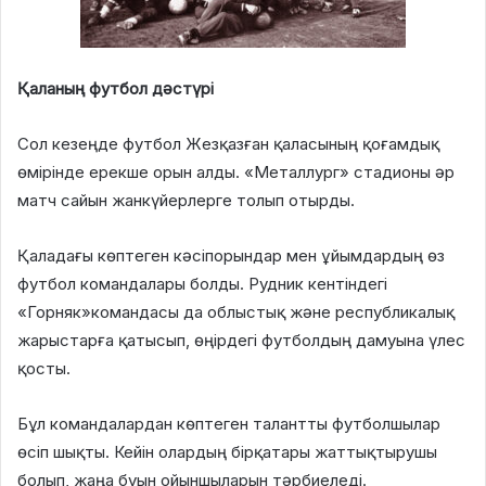
Қаланың футбол дәстүрі
Сол кезеңде футбол Жезқазған қаласының қоғамдық
өмірінде ерекше орын алды. «Металлург» стадионы әр
матч сайын жанкүйерлерге толып отырды.
Қаладағы көптеген кәсіпорындар мен ұйымдардың өз
футбол командалары болды. Рудник кентіндегі
«Горняк»командасы да облыстық және республикалық
жарыстарға қатысып, өңірдегі футболдың дамуына үлес
қосты.
Бұл командалардан көптеген талантты футболшылар
өсіп шықты. Кейін олардың бірқатары жаттықтырушы
болып, жаңа буын ойыншыларын тәрбиеледі.