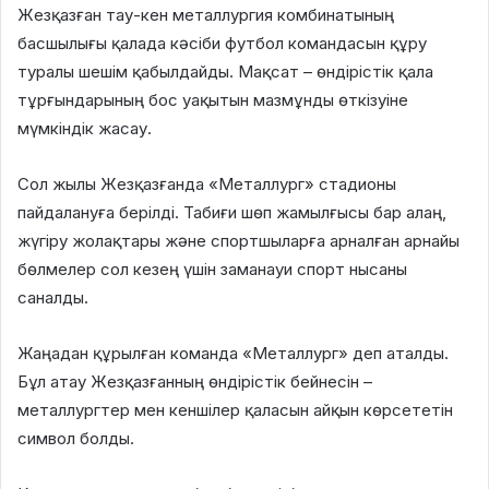
Жезқазған тау-кен металлургия комбинатының
басшылығы қалада кәсіби футбол командасын құру
туралы шешім қабылдайды. Мақсат – өндірістік қала
тұрғындарының бос уақытын мазмұнды өткізуіне
мүмкіндік жасау.
Сол жылы Жезқазғанда «Металлург» стадионы
пайдалануға берілді. Табиғи шөп жамылғысы бар алаң,
жүгіру жолақтары және спортшыларға арналған арнайы
бөлмелер сол кезең үшін заманауи спорт нысаны
саналды.
Жаңадан құрылған команда «Металлург» деп аталды.
Бұл атау Жезқазғанның өндірістік бейнесін –
металлургтер мен кеншілер қаласын айқын көрсететін
символ болды.