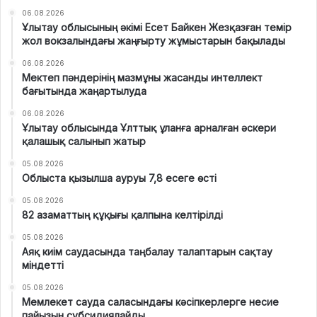
06.08.2026
Ұлытау облысының әкімі Есет Байкен Жезқазған темір
жол вокзалындағы жаңғырту жұмыстарын бақылады
06.08.2026
Мектеп пәндерінің мазмұны жасанды интеллект
бағытында жаңартылуда
06.08.2026
Ұлытау облысында Ұлттық ұланға арналған әскери
қалашық салынып жатыр
05.08.2026
Облыста қызылша ауруы 7,8 есеге өсті
05.08.2026
82 азаматтың құқығы қалпына келтірілді
05.08.2026
Аяқ киім саудасында таңбалау талаптарын сақтау
міндетті
05.08.2026
Мемлекет сауда саласындағы кәсіпкерлерге несие
пайызын субсидиялайды