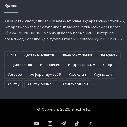
Куәлік
Қазақстан Республикасы Мәдениет және ақпарат министрлігінің
Ақпарат комитеті республикалық мемлекеттік мекемесі берген
№ KZ43VPY00138159 мерзімді баспа басылымын, интернет-
басылымды есепке қою туралы куәлік. Берілген күні: 30.12.2025
Білім
Дастан Рыспеков
ЖаңаКонституция
Жезқазған
Заң мен тәртіп
Инвестиция
Инфрақұрылым
Спорт
Сәтбаев
референдум2026
Қазақстан
Қауіпсіздік
Ұлытау
Ұлытау облысы
Ұлытауоблысы
© Copyright 2026, zhezlife.kz
YouTube
Instagram
Telegram
TikTok
Threads