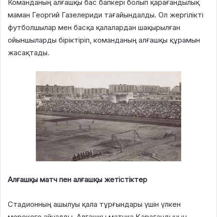
Команданың алғашқы бас бапкері болып қарағандылық
маман Георгий Газелериди тағайындалды. Ол жергілікті
футболшылар мен басқа қалалардан шақырылған
ойыншыларды біріктіріп, команданың алғашқы құрамын
жасақтады.
Алғашқы матч пен алғашқы жетістіктер
Стадионның ашылуы қала тұрғындары үшін үлкен
мерекеге айналды. Алғашқы матчқа Қарағандының