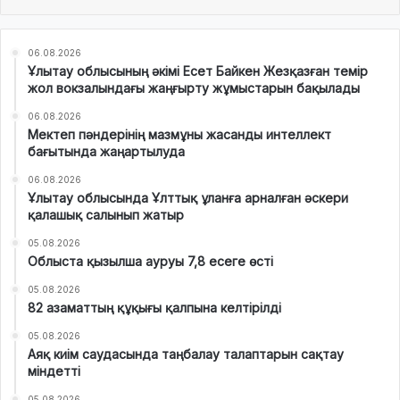
06.08.2026
Ұлытау облысының әкімі Есет Байкен Жезқазған темір
жол вокзалындағы жаңғырту жұмыстарын бақылады
06.08.2026
Мектеп пәндерінің мазмұны жасанды интеллект
бағытында жаңартылуда
06.08.2026
Ұлытау облысында Ұлттық ұланға арналған әскери
қалашық салынып жатыр
05.08.2026
Облыста қызылша ауруы 7,8 есеге өсті
05.08.2026
82 азаматтың құқығы қалпына келтірілді
05.08.2026
Аяқ киім саудасында таңбалау талаптарын сақтау
міндетті
05.08.2026