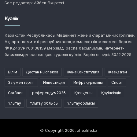
Бас редактор: Айбек Әміртегі
Куәлік
Қазақстан Республикасы Мәдениет және ақпарат министрлігінің
Ақпарат комитеті республикалық мемлекеттік мекемесі берген
№ KZ43VPY00138159 мерзімді баспа басылымын, интернет-
басылымды есепке қою туралы куәлік. Берілген күні: 30.12.2025
Білім
Дастан Рыспеков
ЖаңаКонституция
Жезқазған
Заң мен тәртіп
Инвестиция
Инфрақұрылым
Спорт
Сәтбаев
референдум2026
Қазақстан
Қауіпсіздік
Ұлытау
Ұлытау облысы
Ұлытауоблысы
© Copyright 2026, zhezlife.kz