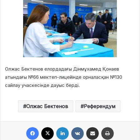
Олжас Бектенов елордадағы Дінмұхамед Қонаев
атындағы №66 мектеп-лицейінде орналасқан №130
сайлау учаскесінде дауыс берді.
Олжас Бектенов
Референдум
Facebook
X
LinkedIn
VKontakte
Share via Email
Print