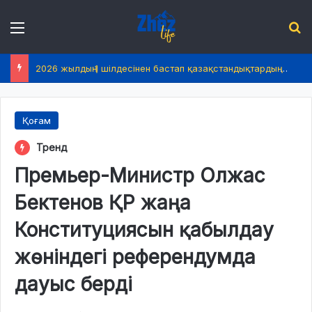
Menu
І
2026 жылдың 1 шілдесінен бастап қазақстандықтардың өмірінде не өзгереді?
Қоғам
Тренд
Премьер-Министр Олжас
Бектенов ҚР жаңа
Конституциясын қабылдау
жөніндегі референдумда
дауыс берді