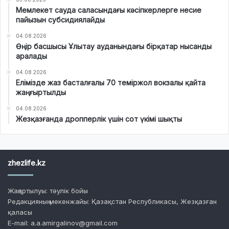
Мемлекет сауда саласындағы кәсіпкерлерге несие
пайызын субсидиялайды
04.08.2026
Өңір басшысы Ұлытау ауданындағы бірқатар нысанды
аралады
04.08.2026
Елімізде жаз басталғалы 70 теміржол вокзалы қайта
жаңғыртылды
04.08.2026
Жезқазғанда дропперлік үшін сот үкімі шықты
zhezlife.kz
Жаңартылуы: тәулік бойы
Редакцияның мекенжайы: Қазақстан Республикасы, Жезқазған
қаласы
E-mail: a.a.amirgalinov@gmail.com