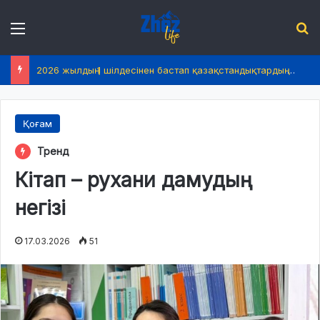
Menu
І
2026 жылдың 1 шілдесінен бастап қазақстандықтардың өмірінде не өзгереді?
Қоғам
Тренд
Кітап – рухани дамудың
негізі
17.03.2026
51