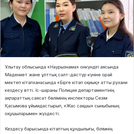
Ұлытау облысында «Наурызнама» онкүндігі аясында
Мәдениет және ұлттық салт-дәстүр күніне орай
мектеп кітапханасында «Бірге кітап оқиық» атты рухани
кездесу өтті. Іс-шараны Полиция департаментінің
ақпараттық саясат бөлімінің инспекторы Сезім
Қасымова ұйымдастырып, «Жас сақшы» сыныбының
оқушыларымен жүздесті.
Кездесу барысында кітаптың құндылығы, білімнің