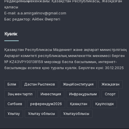
Редакцияның мекенжайы: Қазақстан Республикасы, Жезқазған
қаласы
E-mail: a.a.amirgalinov@gmail.com
Бас редактор: Айбек Әміртегі
Куәлік
Қазақстан Республикасы Мәдениет және ақпарат министрлігінің
Ақпарат комитеті республикалық мемлекеттік мекемесі берген
№ KZ43VPY00138159 мерзімді баспа басылымын, интернет-
басылымды есепке қою туралы куәлік. Берілген күні: 30.12.2025
Білім
Дастан Рыспеков
ЖаңаКонституция
Жезқазған
Заң мен тәртіп
Инвестиция
Инфрақұрылым
Спорт
Сәтбаев
референдум2026
Қазақстан
Қауіпсіздік
Ұлытау
Ұлытау облысы
Ұлытауоблысы