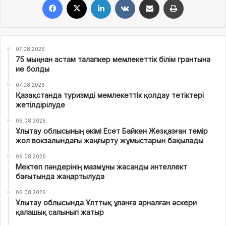
07.08.2026
75 мыңнан астам талапкер мемлекеттік білім грантына
ие болды
07.08.2026
Қазақстанда туризмді мемлекеттік қолдау тетіктері
жетілдірілуде
06.08.2026
Ұлытау облысының әкімі Есет Байкен Жезқазған темір
жол вокзалындағы жаңғырту жұмыстарын бақылады
06.08.2026
Мектеп пәндерінің мазмұны жасанды интеллект
бағытында жаңартылуда
06.08.2026
Ұлытау облысында Ұлттық ұланға арналған әскери
қалашық салынып жатыр