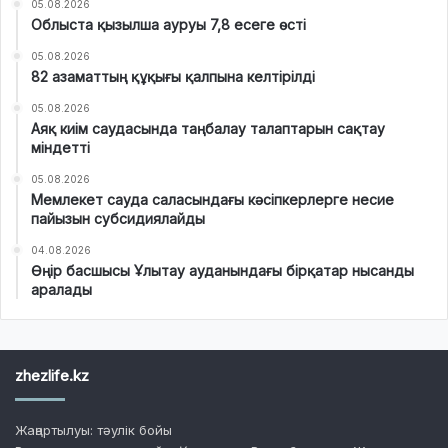
05.08.2026
Облыста қызылша ауруы 7,8 есеге өсті
05.08.2026
82 азаматтың құқығы қалпына келтірілді
05.08.2026
Аяқ киім саудасында таңбалау талаптарын сақтау
міндетті
05.08.2026
Мемлекет сауда саласындағы кәсіпкерлерге несие
пайызын субсидиялайды
04.08.2026
Өңір басшысы Ұлытау ауданындағы бірқатар нысанды
аралады
zhezlife.kz
Жаңартылуы: тәулік бойы