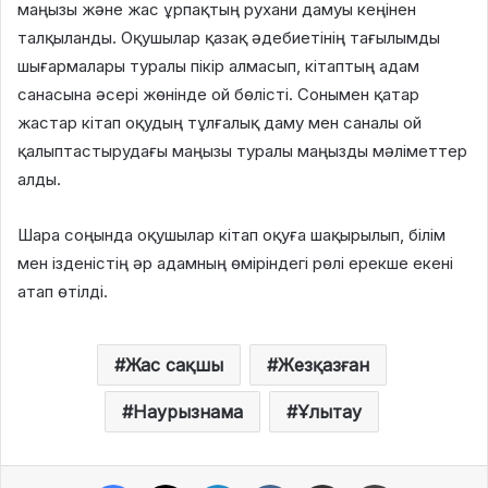
маңызы және жас ұрпақтың рухани дамуы кеңінен
талқыланды. Оқушылар қазақ әдебиетінің тағылымды
шығармалары туралы пікір алмасып, кітаптың адам
санасына әсері жөнінде ой бөлісті. Сонымен қатар
жастар кітап оқудың тұлғалық даму мен саналы ой
қалыптастырудағы маңызы туралы маңызды мәліметтер
алды.
Шара соңында оқушылар кітап оқуға шақырылып, білім
мен ізденістің әр адамның өміріндегі рөлі ерекше екені
атап өтілді.
Жас сақшы
Жезқазған
Наурызнама
Ұлытау
Facebook
X
LinkedIn
VKontakte
Share via Email
Print