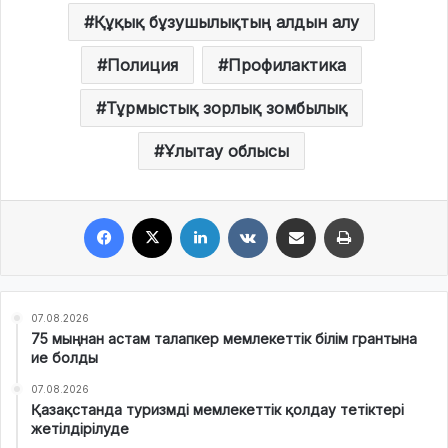
Құқық бұзушылықтың алдын алу
Полиция
Профилактика
Тұрмыстық зорлық зомбылық
Ұлытау облысы
Facebook
X
LinkedIn
VKontakte
Share via Email
Print
07.08.2026
75 мыңнан астам талапкер мемлекеттік білім грантына
ие болды
07.08.2026
Қазақстанда туризмді мемлекеттік қолдау тетіктері
жетілдірілуде