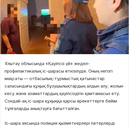
Ұлытау облысында «Қауіпсіз үй» жедел-
профилактикалық іс-шарасы өткізілуде. Оның негізгі
мақсаты — отбасылық-тұрмыстық қатынастар
саласындағы құқық бұзушылықтардың алдын алу, жолын
кесу және азаматтардың қауіпсіздігін қамтамасыз ету.
Сондай-ақ іс-шара құқыққа қарсы әрекеттерге бейім
тұлғаларды анықтауға бағытталған.
Іс-шара аясында полиция қызметкерлері пәтерлерді