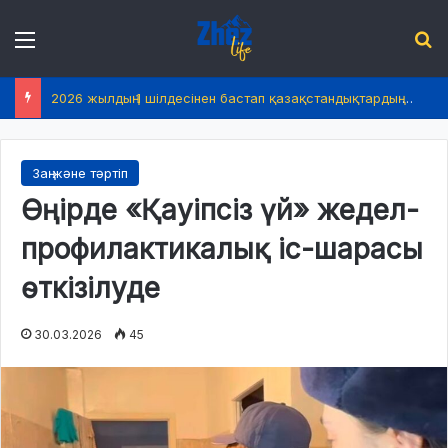
Menu
І
2026 жылдың 1 шілдесінен бастап қазақстандықтардың өмірінде не өзгереді?
Заң және тәртіп
Өңірде «Қауіпсіз үй» жедел-
профилактикалық іс-шарасы
өткізілуде
30.03.2026
45