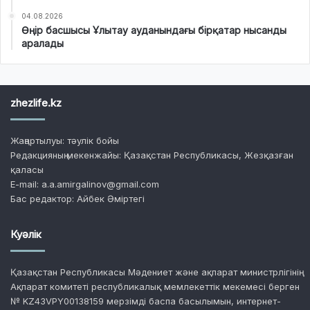
04.08.2026
Өңір басшысы Ұлытау ауданындағы бірқатар нысанды
аралады
zhezlife.kz
Жаңартылуы: тәулік бойы
Редакцияның мекенжайы: Қазақстан Республикасы, Жезқазған
қаласы
E-mail: a.a.amirgalinov@gmail.com
Бас редактор: Айбек Әміртегі
Куәлік
Қазақстан Республикасы Мәдениет және ақпарат министрлігінің
Ақпарат комитеті республикалық мемлекеттік мекемесі берген
№ KZ43VPY00138159 мерзімді баспа басылымын, интернет-