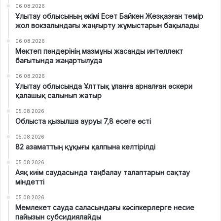
06.08.2026
Ұлытау облысының әкімі Есет Байкен Жезқазған темір
жол вокзалындағы жаңғырту жұмыстарын бақылады
06.08.2026
Мектеп пәндерінің мазмұны жасанды интеллект
бағытында жаңартылуда
06.08.2026
Ұлытау облысында Ұлттық ұланға арналған әскери
қалашық салынып жатыр
05.08.2026
Облыста қызылша ауруы 7,8 есеге өсті
05.08.2026
82 азаматтың құқығы қалпына келтірілді
05.08.2026
Аяқ киім саудасында таңбалау талаптарын сақтау
міндетті
05.08.2026
Мемлекет сауда саласындағы кәсіпкерлерге несие
пайызын субсидиялайды