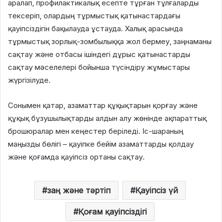
аралап, профилактикалық есепте тұрған тұлғаларды
тексеріп, олардың тұрмыстық қатынастардағы
қауіпсіздігін бақылауда ұстауда. Халық арасында
тұрмыстық зорлық-зомбылыққа жол бермеу, заңнаманы
сақтау және отбасы ішіндегі дұрыс қатынастарды
сақтау мәселелері бойынша түсіндіру жұмыстары
жүргізілуде.
Сонымен қатар, азаматтар құқықтарын қорғау және
құқық бұзушылықтарды алдын алу жөнінде ақпараттық
брошюралар мен кеңестер беріледі. Іс-шараның
маңызды бөлігі – қауіпке бейім азаматтарды қолдау
және қоғамда қауіпсіз ортаны сақтау.
заң және тәртіп
Қауіпсіз үй
Қоғам қауіпсіздігі