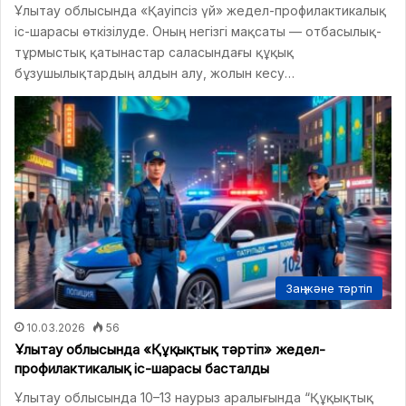
Ұлытау облысында «Қауіпсіз үй» жедел-профилактикалық
іс-шарасы өткізілуде. Оның негізгі мақсаты — отбасылық-
тұрмыстық қатынастар саласындағы құқық
бұзушылықтардың алдын алу, жолын кесу…
Заң және тәртіп
10.03.2026
56
Ұлытау облысында «Құқықтық тәртіп» жедел-
профилактикалық іс-шарасы басталды
Ұлытау облысында 10–13 наурыз аралығында “Құқықтық