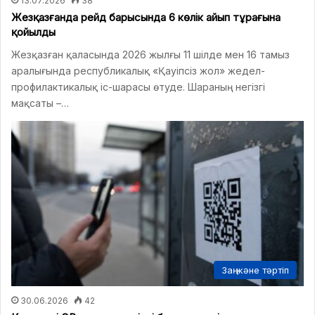
13.07.2026
38
Жезқазғанда рейд барысында 6 көлік айып тұрағына
қойылды
Жезқазған қаласында 2026 жылғы 11 шілде мен 16 тамыз
аралығында республикалық «Қауіпсіз жол» жедел-
профилактикалық іс-шарасы өтуде. Шараның негізгі
мақсаты –…
Заң және тәртіп
30.06.2026
42