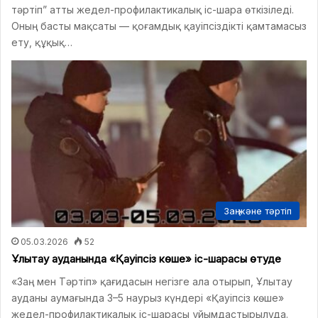
тәртіп” атты жедел-профилактикалық іс-шара өткізіледі.
Оның басты мақсаты — қоғамдық қауіпсіздікті қамтамасыз
ету, құқық…
Заң және тәртіп
05.03.2026
52
Ұлытау ауданында «Қауіпсіз көше» іс-шарасы өтуде
«Заң мен Тәртіп» қағидасын негізге ала отырып, Ұлытау
ауданы аумағында 3–5 наурыз күндері «Қауіпсіз көше»
жедел-профилактикалық іс-шарасы ұйымдастырылуда.