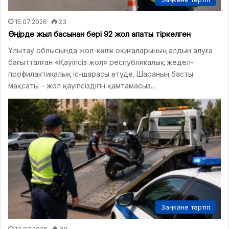
15.07.2026
23
Өңірде жыл басынан бері 92 жол апаты тіркелген
Ұлытау облысында жол-көлік оқиғаларының алдын алуға
бағытталған «Қауіпсіз жол» республикалық жедел-
профилактикалық іс-шарасы өтуде. Шараның басты
мақсаты – жол қауіпсіздігін қамтамасыз…
Заң және тәртіп