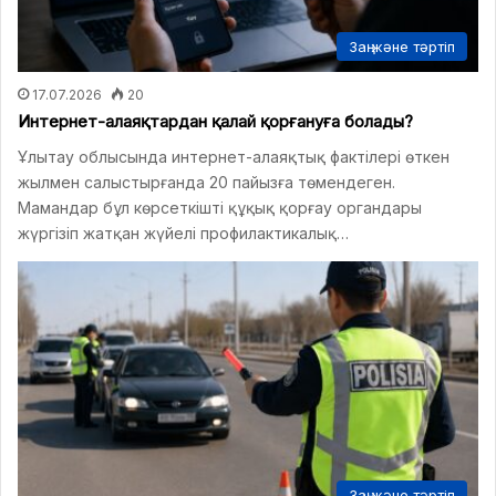
Заң және тәртіп
17.07.2026
20
Интернет-алаяқтардан қалай қорғануға болады?
Ұлытау облысында интернет-алаяқтық фактілері өткен
жылмен салыстырғанда 20 пайызға төмендеген.
Мамандар бұл көрсеткішті құқық қорғау органдары
жүргізіп жатқан жүйелі профилактикалық…
Заң және тәртіп