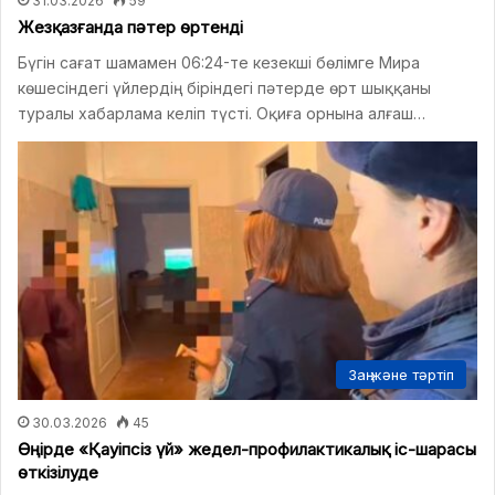
31.03.2026
59
Жезқазғанда пәтер өртенді
Бүгін сағат шамамен 06:24-те кезекші бөлімге Мира
көшесіндегі үйлердің біріндегі пәтерде өрт шыққаны
туралы хабарлама келіп түсті. Оқиға орнына алғаш…
Заң және тәртіп
30.03.2026
45
Өңірде «Қауіпсіз үй» жедел-профилактикалық іс-шарасы
өткізілуде