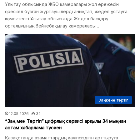
Ұлытау облысында ЖБО камералары жол ережесін
өрескел бұзған жүргізушілерді анықтап, жедел ұстауға
көмектесті Ұлытау облысында Жедел басқару
орталығының бейнебақылау камералары…
Заң және тәртіп
12.05.2026
32
“Заң мен Тәртіп” цифрлық сервисі арқылы 34 мыңнан
астам хабарлама түскен
Қазақстанда азаматтардың қауіпсіздігін арттыруға