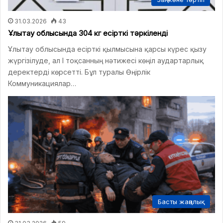
31.03.2026
43
Ұлытау облысында 304 кг есірткі тәркіленді
Ұлытау облысында есірткі қылмысына қарсы күрес қызу
жүргізілуде, ал I тоқсанның нәтижесі көңіл аудартарлық
деректерді көрсетті. Бұл туралы Өңірлік
Коммуникациялар…
Басты жаңалық