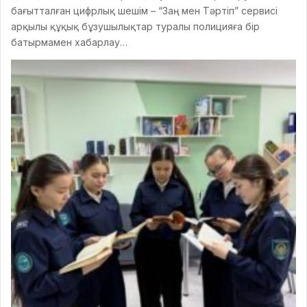
бағытталған цифрлық шешім – “Заң мен Тәртіп” сервисі
арқылы құқық бұзушылықтар туралы полицияға бір
батырмамен хабарлау…