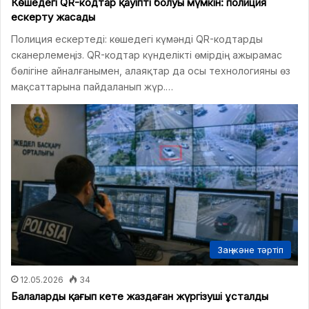
Көшедегі QR-кодтар қауіпті болуы мүмкін: полиция
ескерту жасады
Полиция ескертеді: көшедегі күмәнді QR-кодтарды
сканерлемеңіз. QR-кодтар күнделікті өмірдің ажырамас
бөлігіне айналғанымен, алаяқтар да осы технологияны өз
мақсаттарына пайдаланып жүр.…
Заң және тәртіп
12.05.2026
34
Балаларды қағып кете жаздаған жүргізуші ұсталды