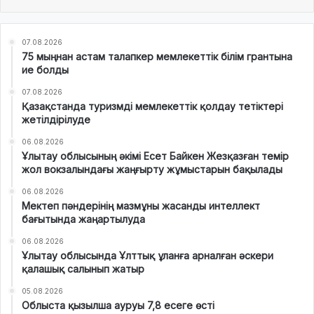
07.08.2026
75 мыңнан астам талапкер мемлекеттік білім грантына
ие болды
07.08.2026
Қазақстанда туризмді мемлекеттік қолдау тетіктері
жетілдірілуде
06.08.2026
Ұлытау облысының әкімі Есет Байкен Жезқазған темір
жол вокзалындағы жаңғырту жұмыстарын бақылады
06.08.2026
Мектеп пәндерінің мазмұны жасанды интеллект
бағытында жаңартылуда
06.08.2026
Ұлытау облысында Ұлттық ұланға арналған әскери
қалашық салынып жатыр
05.08.2026
Облыста қызылша ауруы 7,8 есеге өсті