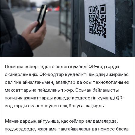
Полиция ескертеді: көшедегі күмәнді QR-кодтарды
сканерлемеңіз. QR-кодтар күнделікті өмірдің ажырамас
бөлігіне айналғанымен, алаяқтар да осы технологияны өз
мақсаттарына пайдаланып жүр. Осыған байланысты
полиция азаматтарды көшеде кездесетін күмәнді QR-
кодтарды сканерлеуден сақ болуға шақырды.
Мамандардың айтуынша, қаскөйлер аялдамаларда,
подъездерде, жарнама тақтайшаларында немесе басқа