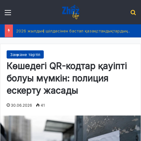
Menu
І
2026 жылдың 1 шілдесінен бастап қазақстандықтардың өмірінде не өзгереді?
Заң және тәртіп
Көшедегі QR-кодтар қауіпті
болуы мүмкін: полиция
ескерту жасады
30.06.2026
41