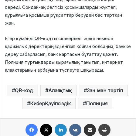
береді. Сондай-ақ белгісіз қосымшаларды жүктеп,
құрылғыға қосымша рұқсаттар беруден бас тартқан
жөн.
Егер күмәнді QR-кодты сканерлеп, жеке немесе
қаржылық деректеріңізді енгізіп қойған болсаңыз, банкке
дереу хабарласып, банк картасын бұғаттау қажет.
Полиция тұрғындарды қырағылық танытып, интернет
алаяқтарының арбауына түспеуге шақырады.
QR-код
Алаяқтық
Заң мен тәртіп
КиберҚауіпсіздік
Полиция
Facebook
X
LinkedIn
VKontakte
Share via Email
Print