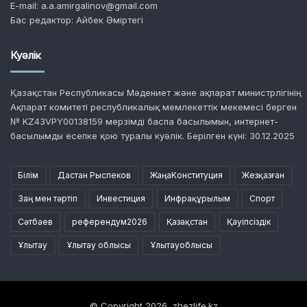
E-mail: a.a.amirgalinov@gmail.com
Бас редактор: Айбек Әміртегі
Куәлік
Қазақстан Республикасы Мәдениет және ақпарат министрлігінің
Ақпарат комитеті республикалық мемлекеттік мекемесі берген
№ KZ43VPY00138159 мерзімді баспа басылымын, интернет-
басылымды есепке қою туралы куәлік. Берілген күні: 30.12.2025
Білім
Дастан Рыспеков
ЖаңаКонституция
Жезқазған
Заң мен тәртіп
Инвестиция
Инфрақұрылым
Спорт
Сәтбаев
референдум2026
Қазақстан
Қауіпсіздік
Ұлытау
Ұлытау облысы
Ұлытауоблысы
© Copyright 2026, zhezlife.kz