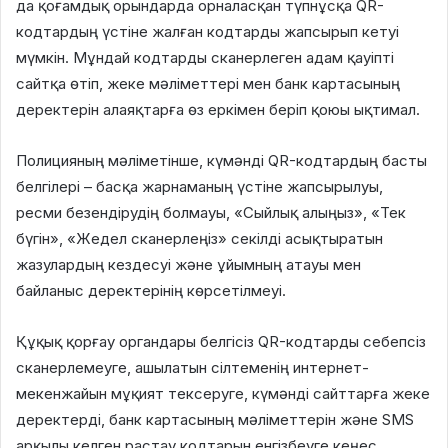
да қоғамдық орындарда орналасқан түпнұсқа QR-
кодтардың үстіне жалған кодтарды жапсырып кетуі
мүмкін. Мұндай кодтарды сканерлеген адам қауіпті
сайтқа өтіп, жеке мәліметтері мен банк картасының
деректерін алаяқтарға өз еркімен беріп қоюы ықтимал.
Полицияның мәліметінше, күмәнді QR-кодтардың басты
белгілері – басқа жарнаманың үстіне жапсырылуы,
ресми безендірудің болмауы, «Сыйлық алыңыз», «Тек
бүгін», «Жедел сканерлеңіз» секілді асықтыратын
жазулардың кездесуі және ұйымның атауы мен
байланыс деректерінің көрсетілмеуі.
Құқық қорғау органдары белгісіз QR-кодтарды себепсіз
сканерлемеуге, ашылатын сілтеменің интернет-
мекенжайын мұқият тексеруге, күмәнді сайттарға жеке
деректерді, банк картасының мәліметтерін және SMS
арқылы келген растау кодтарын енгізбеуге кеңес