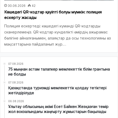
30.06.2026
42
Көшедегі QR-кодтар қауіпті болуы мүмкін: полиция
ескерту жасады
Полиция ескертеді: көшедегі күмәнді QR-кодтарды
сканерлемеңіз. QR-кодтар күнделікті өмірдің ажырамас
бөлігіне айналғанымен, алаяқтар да осы технологияны өз
мақсаттарына пайдаланып жүр.…
07.08.2026
75 мыңнан астам талапкер мемлекеттік білім грантына
ие болды
07.08.2026
Қазақстанда туризмді мемлекеттік қолдау тетіктері
жетілдірілуде
06.08.2026
Ұлытау облысының әкімі Есет Байкен Жезқазған темір
жол вокзалындағы жаңғырту жұмыстарын бақылады