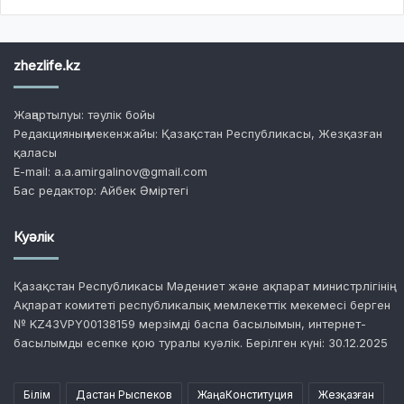
zhezlife.kz
Жаңартылуы: тәулік бойы
Редакцияның мекенжайы: Қазақстан Республикасы, Жезқазған
қаласы
E-mail: a.a.amirgalinov@gmail.com
Бас редактор: Айбек Әміртегі
Куәлік
Қазақстан Республикасы Мәдениет және ақпарат министрлігінің
Ақпарат комитеті республикалық мемлекеттік мекемесі берген
№ KZ43VPY00138159 мерзімді баспа басылымын, интернет-
басылымды есепке қою туралы куәлік. Берілген күні: 30.12.2025
Білім
Дастан Рыспеков
ЖаңаКонституция
Жезқазған