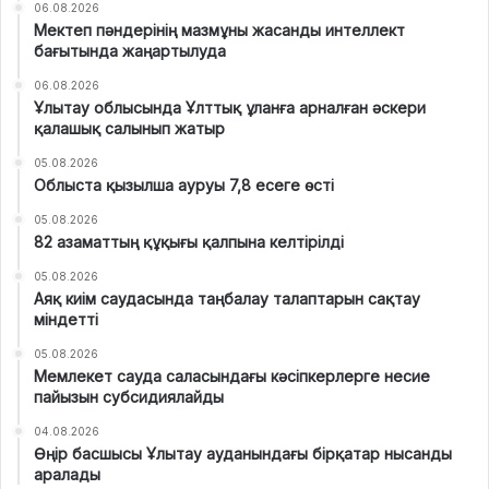
06.08.2026
Мектеп пәндерінің мазмұны жасанды интеллект
бағытында жаңартылуда
06.08.2026
Ұлытау облысында Ұлттық ұланға арналған әскери
қалашық салынып жатыр
05.08.2026
Облыста қызылша ауруы 7,8 есеге өсті
05.08.2026
82 азаматтың құқығы қалпына келтірілді
05.08.2026
Аяқ киім саудасында таңбалау талаптарын сақтау
міндетті
05.08.2026
Мемлекет сауда саласындағы кәсіпкерлерге несие
пайызын субсидиялайды
04.08.2026
Өңір басшысы Ұлытау ауданындағы бірқатар нысанды
аралады