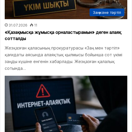
Заң және тәртіп
31.07.2026
11
«Қазақмысқа жұмысқа орналастырамын» деген алаяқ
сотталды
Жезқазған қаласының прокуратурасы «Заң мен тәртіп»
қағидаты аясында алаяқтық қылмысы бойынша сот үкімі
заңды күшіне енгенін хабарлады. Жезқазған қалалық
сотында…