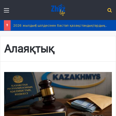
Menu
І
2026 жылдың 1 шілдесінен бастап қазақстандықтардың өмірінде не өзгереді?
Алаяқтық