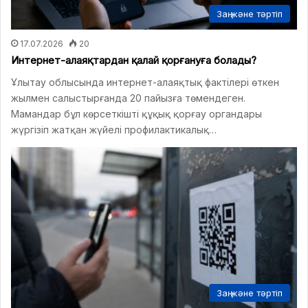
Заң және тәртіп
17.07.2026
20
Интернет-алаяқтардан қалай қорғануға болады?
Ұлытау облысында интернет-алаяқтық фактілері өткен
жылмен салыстырғанда 20 пайызға төмендеген.
Мамандар бұл көрсеткішті құқық қорғау органдары
жүргізіп жатқан жүйелі профилактикалық…
Заң және тәртіп