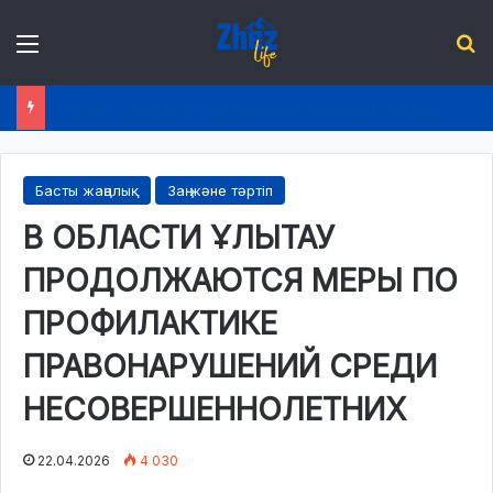
Menu
І
Ұлытау: 4 жылдағы жол инфрақұрылымының түбегейлі жаңаруы
Басты жаңалық
Заң және тәртіп
В ОБЛАСТИ ҰЛЫТАУ
ПРОДОЛЖАЮТСЯ МЕРЫ ПО
ПРОФИЛАКТИКЕ
ПРАВОНАРУШЕНИЙ СРЕДИ
НЕСОВЕРШЕННОЛЕТНИХ
22.04.2026
4 030