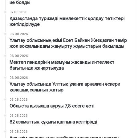
ие болды
07.08.2026
Қазақстанда туризмді мемлекеттік қолдау тетіктері
жетілдірілуде
06.08.2026
Ұлытау облысының әкімі Есет Байкен Жезқазған темір
жол вокзалындағы жаңғырту жұмыстарын бақылады
06.08.2026
Мектеп пәндерінің мазмұны жасанды интеллект
бағытында жаңартылуда
06.08.2026
Ұлытау облысында Ұлттық ұланға арналған әскери
қалашық салынып жатыр
05.08.2026
Облыста қызылша ауруы 7,8 есеге өсті
05.08.2026
82 азаматтың құқығы қалпына келтірілді
05.08.2026
Аяқ киім саудасында таңбалау талаптарын сақтау