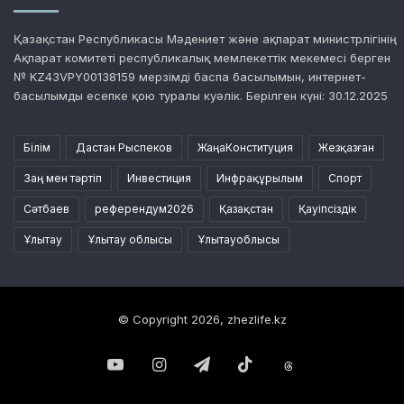
Қазақстан Республикасы Мәдениет және ақпарат министрлігінің
Ақпарат комитеті республикалық мемлекеттік мекемесі берген
№ KZ43VPY00138159 мерзімді баспа басылымын, интернет-
басылымды есепке қою туралы куәлік. Берілген күні: 30.12.2025
Білім
Дастан Рыспеков
ЖаңаКонституция
Жезқазған
Заң мен тәртіп
Инвестиция
Инфрақұрылым
Спорт
Сәтбаев
референдум2026
Қазақстан
Қауіпсіздік
Ұлытау
Ұлытау облысы
Ұлытауоблысы
© Copyright 2026, zhezlife.kz
YouTube
Instagram
Telegram
TikTok
Threads