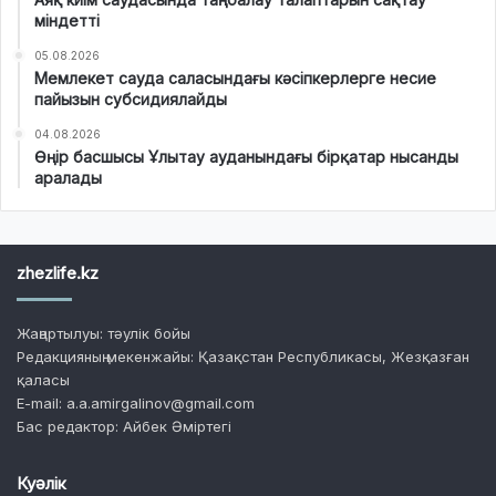
міндетті
05.08.2026
Мемлекет сауда саласындағы кәсіпкерлерге несие
пайызын субсидиялайды
04.08.2026
Өңір басшысы Ұлытау ауданындағы бірқатар нысанды
аралады
zhezlife.kz
Жаңартылуы: тәулік бойы
Редакцияның мекенжайы: Қазақстан Республикасы, Жезқазған
қаласы
E-mail: a.a.amirgalinov@gmail.com
Бас редактор: Айбек Әміртегі
Куәлік