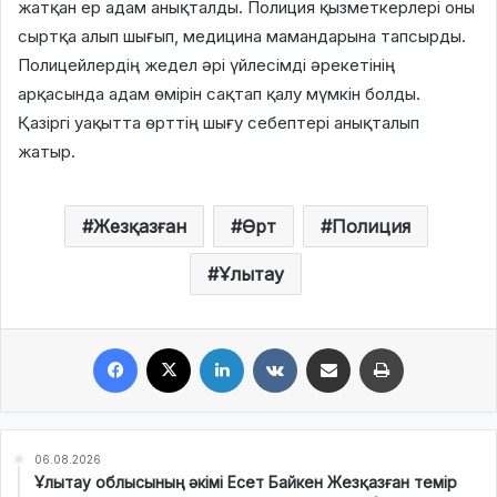
жатқан ер адам анықталды. Полиция қызметкерлері оны
сыртқа алып шығып, медицина мамандарына тапсырды.
Полицейлердің жедел әрі үйлесімді әрекетінің
арқасында адам өмірін сақтап қалу мүмкін болды.
Қазіргі уақытта өрттің шығу себептері анықталып
жатыр.
Жезқазған
Өрт
Полиция
Ұлытау
Facebook
X
LinkedIn
VKontakte
Share via Email
Print
06.08.2026
Ұлытау облысының әкімі Есет Байкен Жезқазған темір