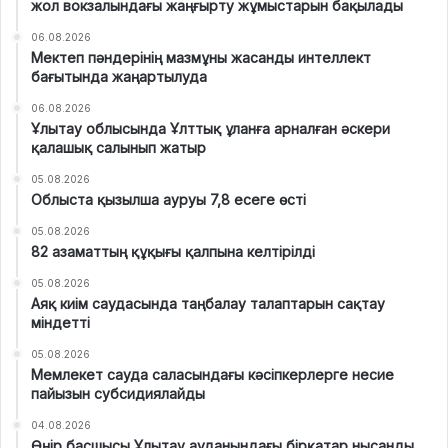
жол вокзалындағы жаңғырту жұмыстарын бақылады
06.08.2026
Мектеп пәндерінің мазмұны жасанды интеллект
бағытында жаңартылуда
06.08.2026
Ұлытау облысында Ұлттық ұланға арналған әскери
қалашық салынып жатыр
05.08.2026
Облыста қызылша ауруы 7,8 есеге өсті
05.08.2026
82 азаматтың құқығы қалпына келтірілді
05.08.2026
Аяқ киім саудасында таңбалау талаптарын сақтау
міндетті
05.08.2026
Мемлекет сауда саласындағы кәсіпкерлерге несие
пайызын субсидиялайды
04.08.2026
Өңір басшысы Ұлытау ауданындағы бірқатар нысанды