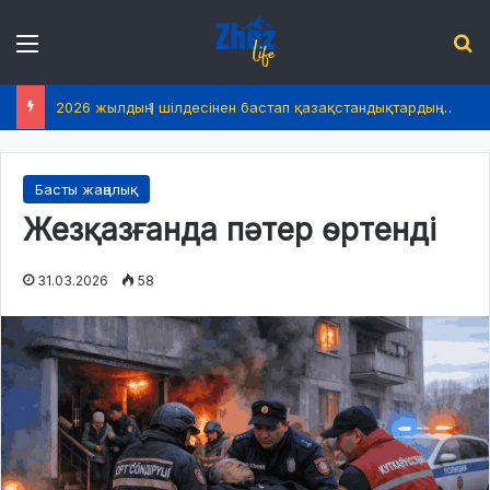
Menu
І
2026 жылдың 1 шілдесінен бастап қазақстандықтардың өмірінде не өзгереді?
Басты жаңалық
Жезқазғанда пәтер өртенді
31.03.2026
58