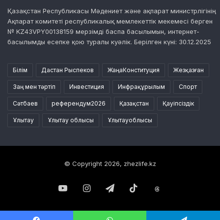
Қазақстан Республикасы Мәдениет және ақпарат министрлігінің
Ақпарат комитеті республикалық мемлекеттік мекемесі берген
№ KZ43VPY00138159 мерзімді баспа басылымын, интернет-
басылымды есепке қою туралы куәлік. Берілген күні: 30.12.2025
Білім
Дастан Рыспеков
ЖаңаКонституция
Жезқазған
Заң мен тәртіп
Инвестиция
Инфрақұрылым
Спорт
Сәтбаев
референдум2026
Қазақстан
Қауіпсіздік
Ұлытау
Ұлытау облысы
Ұлытауоблысы
© Copyright 2026, zhezlife.kz
YouTube
Instagram
Telegram
TikTok
Threads