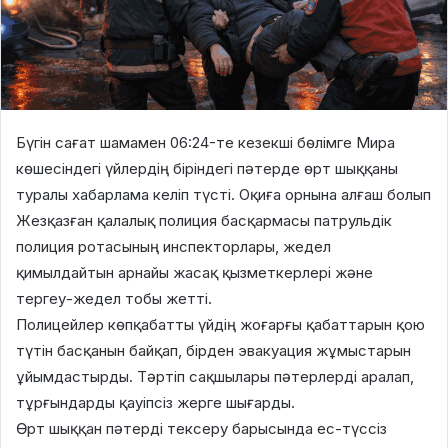
Бүгін сағат шамамен 06:24-те кезекші бөлімге Мира
көшесіндегі үйлердің біріндегі пәтерде өрт шыққаны
туралы хабарлама келіп түсті. Оқиға орнына алғаш болып
Жезқазған қалалық полиция басқармасы патрульдік
полиция ротасының инспекторлары, жедел
қимылдайтын арнайы жасақ қызметкерлері және
тергеу-жедел тобы жетті.
Полицейлер көпқабатты үйдің жоғарғы қабаттарын қою
түтін басқанын байқап, бірден эвакуация жұмыстарын
ұйымдастырды. Тәртіп сақшылары пәтерлерді аралап,
тұрғындарды қауіпсіз жерге шығарды.
Өрт шыққан пәтерді тексеру барысында ес-түссіз