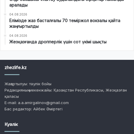
аралады
04.08.2026
Елімізде жаз басталғалы 70 теміржол вокзалы қайта
жаңғыртылды
04.08.2026
Жезқазғанда дропперлік үшін сот үкімі шықты
zhezlife.kz
Жаңартылуы: тәулік бойы
Редакцияның мекенжайы: Қазақстан Республикасы, Жезқазған
қаласы
E-mail: a.a.amirgalinov@gmail.com
Бас редактор: Айбек Әміртегі
Куәлік