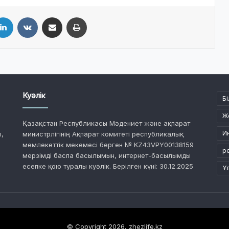
LinkedIn
VKontakte
Share via Email
Print
Куәлік
Бі
Ж
Қазақстан Республикасы Мәдениет және ақпарат
И
,
министрлігінің Ақпарат комитеті республикалық
мемлекеттік мекемесі берген № KZ43VPY00138159
р
мерзімді баспа басылымын, интернет-басылымды
есепке қою туралы куәлік. Берілген күні: 30.12.2025
Ұ
© Copyright 2026, zhezlife.kz