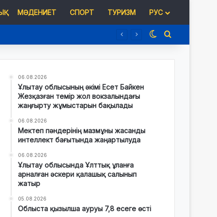
Қ
МӘДЕНИЕТ
СПОРТ
ТУРИЗМ
РУС
Switch skin
Іздеу
06.08.2026
Ұлытау облысының әкімі Есет Байкен
Жезқазған темір жол вокзалындағы
жаңғырту жұмыстарын бақылады
06.08.2026
Мектеп пәндерінің мазмұны жасанды
интеллект бағытында жаңартылуда
06.08.2026
Ұлытау облысында Ұлттық ұланға
арналған әскери қалашық салынып
жатыр
05.08.2026
Облыста қызылша ауруы 7,8 есеге өсті