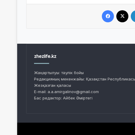
Facebook
X
zhezlife.kz
Жаңартылуы: тәулік бойы
Редакцияның мекенжайы: Қазақстан Республикасы
Жезқазған қаласы
E-mail: a.a.amirgalinov@gmail.com
Бас редактор: Айбек Әміртегі