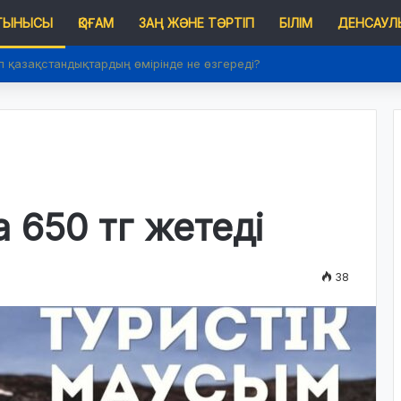
 ТЫНЫСЫ
ҚОҒАМ
ЗАҢ ЖӘНЕ ТӘРТІП
БІЛІМ
ДЕНСАУЛЫ
п қазақстандықтардың өмірінде не өзгереді?
 650 тг жетеді
38