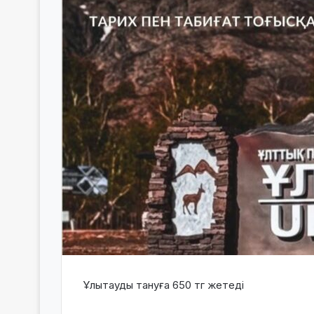
Ұлытауды тануға 650 тг жетеді