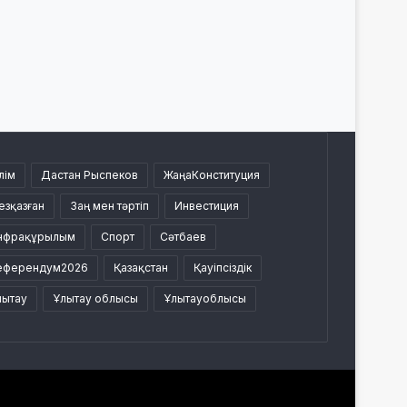
лім
Дастан Рыспеков
ЖаңаКонституция
езқазған
Заң мен тәртіп
Инвестиция
нфрақұрылым
Спорт
Сәтбаев
еферендум2026
Қазақстан
Қауіпсіздік
лытау
Ұлытау облысы
Ұлытауоблысы