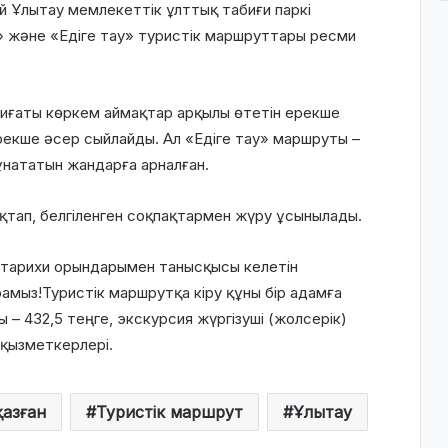
 Ұлытау мемлекеттік ұлттық табиғи паркі
» және «Едіге тау» туристік маршруттары ресми
биғаты көркем аймақтар арқылы өтетін ерекше
рекше әсер сыйлайды. Ал «Едіге тау» маршруты –
ұнататын жандарға арналған.
қтап, белгіленген соқпақтармен жүру ұсынылады.
, тарихи орындарымен танысқысы келетін
мыз!Туристік маршрутқа кіру құны бір адамға
ғы – 432,5 теңге, экскурсия жүргізуші (жолсерік)
 қызметкерлері.
азған
Туристік маршрут
Ұлытау