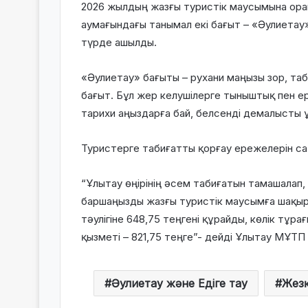
2026 жылдың жазғы туристік маусымына орай
аумағындағы танымал екі бағыт – «Әулиетау
түрде ашылды.
«Әулиетау» бағыты – рухани маңызы зор, та
бағыт. Бұл жер келушілерге тыныштық пен е
тарихи аңыздарға бай, белсенді демалысты 
Туристерге табиғатты қорғау ережелерін са
“Ұлытау өңірінің әсем табиғатын тамашалап
баршаңызды жазғы туристік маусымға шақыра
тәулігіне 648,75 теңгені құрайды, көлік тұра
қызметі – 821,75 теңге”- дейді Ұлытау МҰТП
Әулиетау және Едіге тау
Жезқ