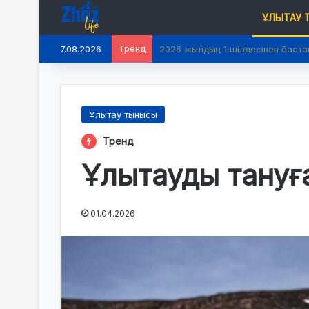
ҰЛЫТАУ
7.08.2026
Тренд
2026 жылдың 1 шілдесінен баста
Ұлытау тынысы
Тренд
Ұлытауды тануға
01.04.2026