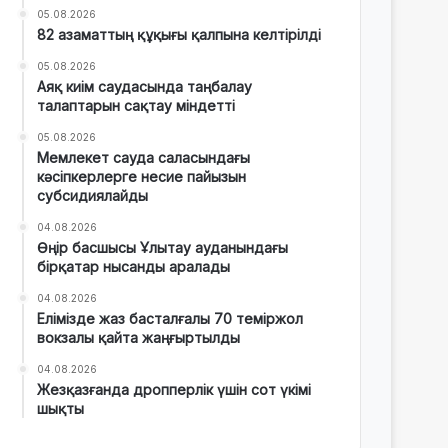
05.08.2026
82 азаматтың құқығы қалпына келтірілді
05.08.2026
Аяқ киім саудасында таңбалау
талаптарын сақтау міндетті
05.08.2026
Мемлекет сауда саласындағы
кәсіпкерлерге несие пайызын
субсидиялайды
04.08.2026
Өңір басшысы Ұлытау ауданындағы
бірқатар нысанды аралады
04.08.2026
Елімізде жаз басталғалы 70 теміржол
вокзалы қайта жаңғыртылды
04.08.2026
Жезқазғанда дропперлік үшін сот үкімі
шықты