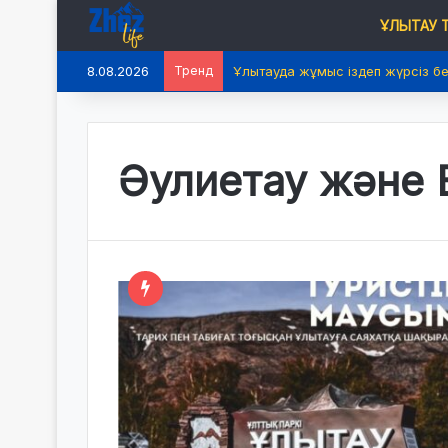
ҰЛЫТАУ
8.08.2026
Тренд
Ұлытауда жұмыс іздеп жүрсіз б
Әулиетау және Е