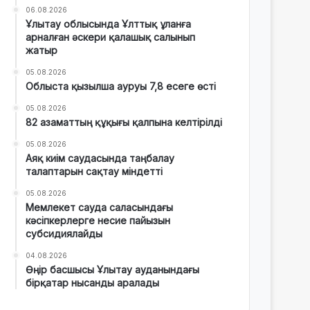
06.08.2026
Ұлытау облысында Ұлттық ұланға
арналған әскери қалашық салынып
жатыр
05.08.2026
Облыста қызылша ауруы 7,8 есеге өсті
05.08.2026
82 азаматтың құқығы қалпына келтірілді
05.08.2026
Аяқ киім саудасында таңбалау
талаптарын сақтау міндетті
05.08.2026
Мемлекет сауда саласындағы
кәсіпкерлерге несие пайызын
субсидиялайды
04.08.2026
Өңір басшысы Ұлытау ауданындағы
бірқатар нысанды аралады