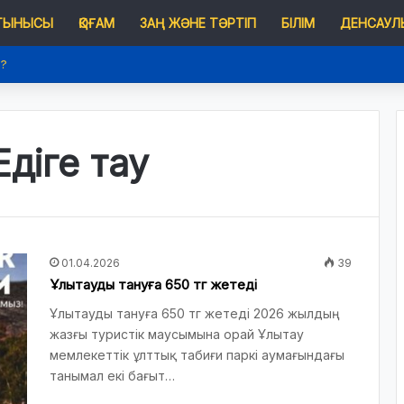
 ТЫНЫСЫ
ҚОҒАМ
ЗАҢ ЖӘНЕ ТӘРТІП
БІЛІМ
ДЕНСАУЛЫ
е?
діге тау
01.04.2026
39
Ұлытауды тануға 650 тг жетеді
Ұлытауды тануға 650 тг жетеді 2026 жылдың
жазғы туристік маусымына орай Ұлытау
мемлекеттік ұлттық табиғи паркі аумағындағы
танымал екі бағыт…