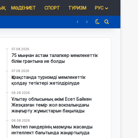
Қ
МӘДЕНИЕТ
СПОРТ
ТУРИЗМ
РУС
Switch skin
Іздеу
07.08.2026
75 мыңнан астам талапкер мемлекеттік
білім грантына ие болды
07.08.2026
Қазақстанда туризмді мемлекеттік
қолдау тетіктері жетілдірілуде
06.08.2026
Ұлытау облысының әкімі Есет Байкен
Жезқазған темір жол вокзалындағы
жаңғырту жұмыстарын бақылады
06.08.2026
Мектеп пәндерінің мазмұны жасанды
интеллект бағытында жаңартылуда