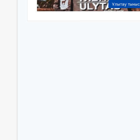
Ұлытау тыны