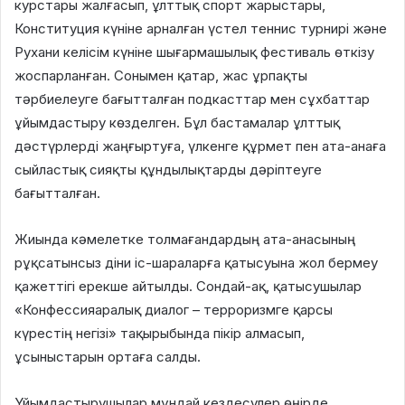
курстары жалғасып, ұлттық спорт жарыстары,
Конституция күніне арналған үстел теннис турнирі және
Рухани келісім күніне шығармашылық фестиваль өткізу
жоспарланған. Сонымен қатар, жас ұрпақты
тәрбиелеуге бағытталған подкасттар мен сұхбаттар
ұйымдастыру көзделген. Бұл бастамалар ұлттық
дәстүрлерді жаңғыртуға, үлкенге құрмет пен ата-анаға
сыйластық сияқты құндылықтарды дәріптеуге
бағытталған.
Жиында кәмелетке толмағандардың ата-анасының
рұқсатынсыз діни іс-шараларға қатысуына жол бермеу
қажеттігі ерекше айтылды. Сондай-ақ, қатысушылар
«Конфессияаралық диалог – терроризмге қарсы
күрестің негізі» тақырыбында пікір алмасып,
ұсыныстарын ортаға салды.
Ұйымдастырушылар мұндай кездесулер өңірде