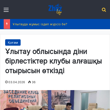
Menu
І
Ұлытауда жұмыс іздеп жүрсіз бе?
Қоғам
Ұлытау облысында діни
бірлестіктер клубы алғашқы
отырысын өткізді
03.04.2026
36