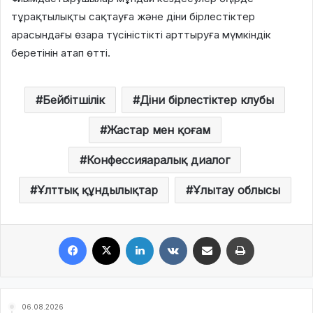
тұрақтылықты сақтауға және діни бірлестіктер
арасындағы өзара түсіністікті арттыруға мүмкіндік
беретінін атап өтті.
Бейбітшілік
Діни бірлестіктер клубы
Жастар мен қоғам
Конфессияаралық диалог
Ұлттық құндылықтар
Ұлытау облысы
Facebook
X
LinkedIn
VKontakte
Share via Email
Print
06.08.2026