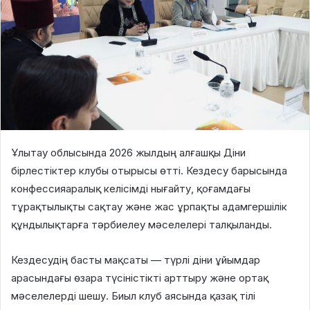
Ұлытау облысында 2026 жылдың алғашқы Діни
бірлестіктер клубы отырысы өтті. Кездесу барысында
конфессияаралық келісімді нығайту, қоғамдағы
тұрақтылықты сақтау және жас ұрпақты адамгершілік
құндылықтарға тәрбиелеу мәселелері талқыланды.
Кездесудің басты мақсаты — түрлі діни ұйымдар
арасындағы өзара түсіністікті арттыру және ортақ
мәселелерді шешу. Биыл клуб аясында қазақ тілі