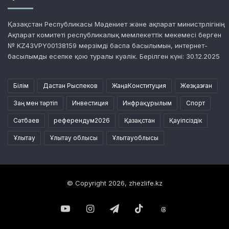
Қазақстан Республикасы Мәдениет және ақпарат министрлігінің
Ақпарат комитеті республикалық мемлекеттік мекемесі берген
№ KZ43VPY00138159 мерзімді баспа басылымын, интернет-
басылымды есепке қою туралы куәлік. Берілген күні: 30.12.2025
Білім
Дастан Рыспеков
ЖаңаКонституция
Жезқазған
Заң мен тәртіп
Инвестиция
Инфрақұрылым
Спорт
Сәтбаев
референдум2026
Қазақстан
Қауіпсіздік
Ұлытау
Ұлытау облысы
Ұлытауоблысы
© Copyright 2026, zhezlife.kz
YouTube
Instagram
Telegram
TikTok
Threads