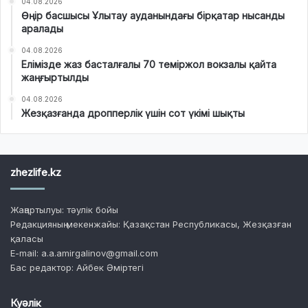
04.08.2026
Өңір басшысы Ұлытау ауданындағы бірқатар нысанды
аралады
04.08.2026
Елімізде жаз басталғалы 70 теміржол вокзалы қайта
жаңғыртылды
04.08.2026
Жезқазғанда дропперлік үшін сот үкімі шықты
zhezlife.kz
Жаңартылуы: тәулік бойы
Редакцияның мекенжайы: Қазақстан Республикасы, Жезқазған
қаласы
E-mail: a.a.amirgalinov@gmail.com
Бас редактор: Айбек Әміртегі
Куәлік