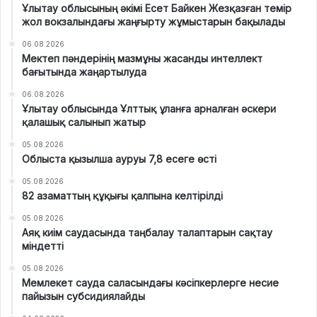
Ұлытау облысының әкімі Есет Байкен Жезқазған темір
жол вокзалындағы жаңғырту жұмыстарын бақылады
06.08.2026
Мектеп пәндерінің мазмұны жасанды интеллект
бағытында жаңартылуда
06.08.2026
Ұлытау облысында Ұлттық ұланға арналған әскери
қалашық салынып жатыр
05.08.2026
Облыста қызылша ауруы 7,8 есеге өсті
05.08.2026
82 азаматтың құқығы қалпына келтірілді
05.08.2026
Аяқ киім саудасында таңбалау талаптарын сақтау
міндетті
05.08.2026
Мемлекет сауда саласындағы кәсіпкерлерге несие
пайызын субсидиялайды