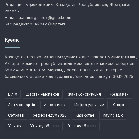
Редакцияның мекенжайы: Қазақстан Республикасы, Жезқазған
қаласы
E-mail: a.a.amirgalinov@gmail.com
Бас редактор: Айбек Әміртегі
Куәлік
Қазақстан Республикасы Мәдениет және ақпарат министрлігінің
Ақпарат комитеті республикалық мемлекеттік мекемесі берген
№ KZ43VPY00138159 мерзімді баспа басылымын, интернет-
басылымды есепке қою туралы куәлік. Берілген күні: 30.12.2025
Білім
Дастан Рыспеков
ЖаңаКонституция
Жезқазған
Заң мен тәртіп
Инвестиция
Инфрақұрылым
Спорт
Сәтбаев
референдум2026
Қазақстан
Қауіпсіздік
Ұлытау
Ұлытау облысы
Ұлытауоблысы