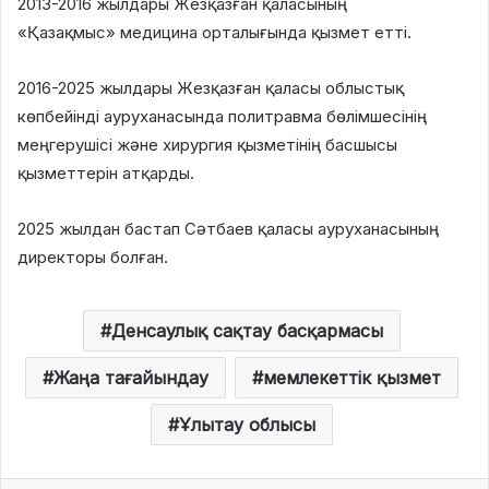
2013-2016 жылдары Жезқазған қаласының
«Қазақмыс» медицина орталығында қызмет етті.
2016-2025 жылдары Жезқазған қаласы облыстық
көпбейінді ауруханасында политравма бөлімшесінің
меңгерушісі және хирургия қызметінің басшысы
қызметтерін атқарды.
2025 жылдан бастап Сәтбаев қаласы ауруханасының
директоры болған.
Денсаулық сақтау басқармасы
Жаңа тағайындау
мемлекеттік қызмет
Ұлытау облысы