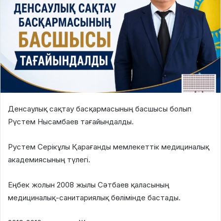
Денсаулық сақтау басқармасының басшысы болып
Рүстем Нысамбаев тағайындалды.
Рустем Серікұлы Қарағанды мемлекеттік медициналық
академиясының түлегі.
Еңбек жолын 2008 жылы Сәтбаев қаласының
медициналық-санитариялық бөлімінде бастады.