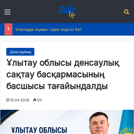
Menu
І
Ұлытауда жұмыс іздеп жүрсіз бе?
Денсаулық
Ұлытау облысы денсаулық
сақтау басқармасының
басшысы тағайындалды
15.04.2026
50