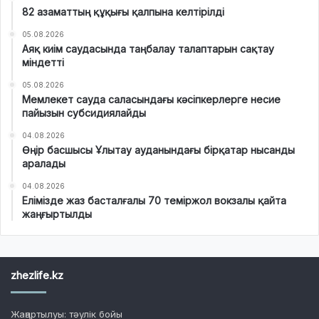
82 азаматтың құқығы қалпына келтірілді
05.08.2026
Аяқ киім саудасында таңбалау талаптарын сақтау
міндетті
05.08.2026
Мемлекет сауда саласындағы кәсіпкерлерге несие
пайызын субсидиялайды
04.08.2026
Өңір басшысы Ұлытау ауданындағы бірқатар нысанды
аралады
04.08.2026
Елімізде жаз басталғалы 70 теміржол вокзалы қайта
жаңғыртылды
zhezlife.kz
Жаңартылуы: тәулік бойы