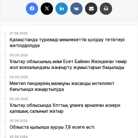
Facebook
X
LinkedIn
VKontakte
Share via Email
Print
07.08.2026
Қазақстанда туризмді мемлекеттік қолдау тетіктері
жетілдірілуде
06.08.2026
Ұлытау облысының әкімі Есет Байкен Жезқазған темір
жол вокзалындағы жаңғырту жұмыстарын бақылады
06.08.2026
Мектеп пәндерінің мазмұны жасанды интеллект
бағытында жаңартылуда
06.08.2026
Ұлытау облысында Ұлттық ұланға арналған әскери
қалашық салынып жатыр
05.08.2026
Облыста қызылша ауруы 7,8 есеге өсті
05.08.2026