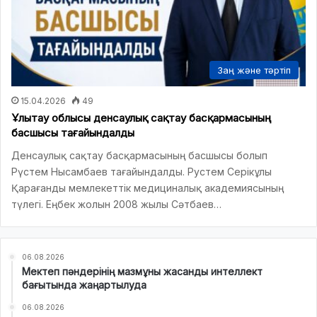
Заң және тәртіп
15.04.2026
49
Ұлытау облысы денсаулық сақтау басқармасының
басшысы тағайындалды
Денсаулық сақтау басқармасының басшысы болып
Рүстем Нысамбаев тағайындалды. Рустем Серікұлы
Қарағанды мемлекеттік медициналық академиясының
түлегі. Еңбек жолын 2008 жылы Сәтбаев…
06.08.2026
Мектеп пәндерінің мазмұны жасанды интеллект
бағытында жаңартылуда
06.08.2026