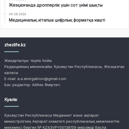
Жезқазғанда дропперлік үшін сот үкімі шықты
04.08.2026
Медициналық кітапша цифрлық форматқа көшті
zhezlife.kz
Жаңартылуы: тәулік бойы
Редакцияның мекенжайы: Қазақстан Республикасы, Жезқазған
қаласы
E-mail: a.a.amirgalinov@gmail.com
Бас редактор: Айбек Әміртегі
Куәлік
Қазақстан Республикасы Мәдениет және ақпарат
министрлігінің Ақпарат комитеті республикалық мемлекеттік
мекемесі берген № KZ43VPY00138159 мерзімді баспа