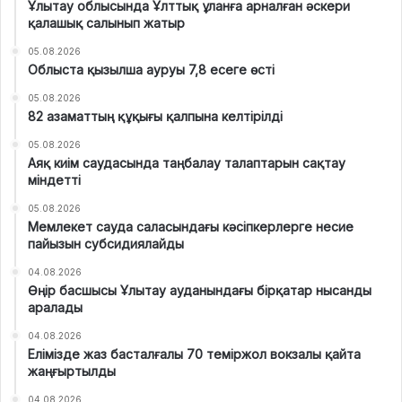
Ұлытау облысында Ұлттық ұланға арналған әскери
қалашық салынып жатыр
05.08.2026
Облыста қызылша ауруы 7,8 есеге өсті
05.08.2026
82 азаматтың құқығы қалпына келтірілді
05.08.2026
Аяқ киім саудасында таңбалау талаптарын сақтау
міндетті
05.08.2026
Мемлекет сауда саласындағы кәсіпкерлерге несие
пайызын субсидиялайды
04.08.2026
Өңір басшысы Ұлытау ауданындағы бірқатар нысанды
аралады
04.08.2026
Елімізде жаз басталғалы 70 теміржол вокзалы қайта
жаңғыртылды
04.08.2026