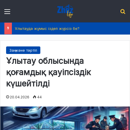
Menu
І
Ұлытауда жұмыс іздеп жүрсіз бе?
Заң және тәртіп
Ұлытау облысында
қоғамдық қауіпсіздік
күшейтілді
20.04.2026
44