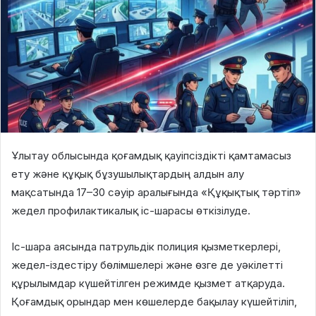
Ұлытау облысында қоғамдық қауіпсіздікті қамтамасыз
ету және құқық бұзушылықтардың алдын алу
мақсатында 17–30 сәуір аралығында «Құқықтық тәртіп»
жедел профилактикалық іс-шарасы өткізілуде.
Іс-шара аясында патрульдік полиция қызметкерлері,
жедел-іздестіру бөлімшелері және өзге де уәкілетті
құрылымдар күшейтілген режимде қызмет атқаруда.
Қоғамдық орындар мен көшелерде бақылау күшейтіліп,