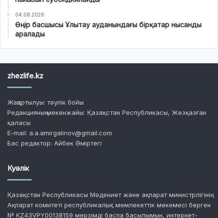
04.08.2026
Өңір басшысы Ұлытау ауданындағы бірқатар нысанды
аралады
zhezlife.kz
Жаңартылуы: тәулік бойы
Редакцияның мекенжайы: Қазақстан Республикасы, Жезқазған
қаласы
E-mail: a.a.amirgalinov@gmail.com
Бас редактор: Айбек Әміртегі
Куәлік
Қазақстан Республикасы Мәдениет және ақпарат министрлігінің
Ақпарат комитеті республикалық мемлекеттік мекемесі берген
№ KZ43VPY00138159 мерзімді баспа басылымын, интернет-