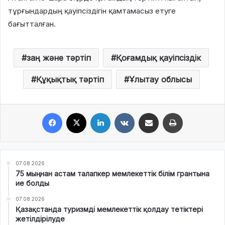
тұрғындардың қауіпсіздігін қамтамасыз етуге
бағытталған.
заң және тәртіп
Қоғамдық қауіпсіздік
Құқықтық тәртіп
Ұлытау облысы
Facebook
X
LinkedIn
VKontakte
Share via Email
Print
07.08.2026
75 мыңнан астам талапкер мемлекеттік білім грантына
ие болды
07.08.2026
Қазақстанда туризмді мемлекеттік қолдау тетіктері
жетілдірілуде