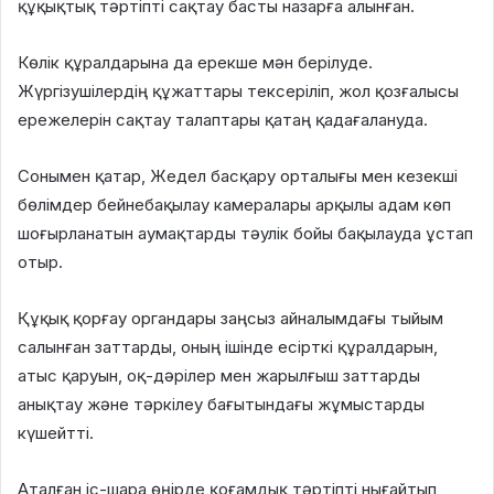
құқықтық тәртіпті сақтау басты назарға алынған.
Көлік құралдарына да ерекше мән берілуде.
Жүргізушілердің құжаттары тексеріліп, жол қозғалысы
ережелерін сақтау талаптары қатаң қадағалануда.
Сонымен қатар, Жедел басқару орталығы мен кезекші
бөлімдер бейнебақылау камералары арқылы адам көп
шоғырланатын аумақтарды тәулік бойы бақылауда ұстап
отыр.
Құқық қорғау органдары заңсыз айналымдағы тыйым
салынған заттарды, оның ішінде есірткі құралдарын,
атыс қаруын, оқ-дәрілер мен жарылғыш заттарды
анықтау және тәркілеу бағытындағы жұмыстарды
күшейтті.
Аталған іс-шара өңірде қоғамдық тәртіпті нығайтып,