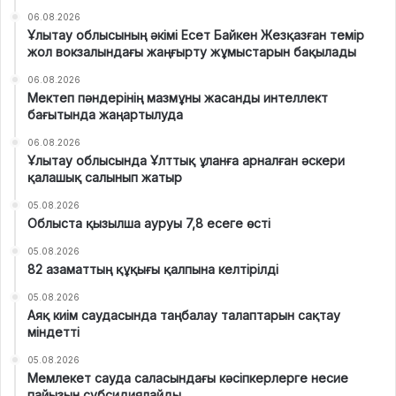
06.08.2026
Ұлытау облысының әкімі Есет Байкен Жезқазған темір
жол вокзалындағы жаңғырту жұмыстарын бақылады
06.08.2026
Мектеп пәндерінің мазмұны жасанды интеллект
бағытында жаңартылуда
06.08.2026
Ұлытау облысында Ұлттық ұланға арналған әскери
қалашық салынып жатыр
05.08.2026
Облыста қызылша ауруы 7,8 есеге өсті
05.08.2026
82 азаматтың құқығы қалпына келтірілді
05.08.2026
Аяқ киім саудасында таңбалау талаптарын сақтау
міндетті
05.08.2026
Мемлекет сауда саласындағы кәсіпкерлерге несие
пайызын субсидиялайды