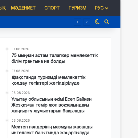
Қ
МӘДЕНИЕТ
СПОРТ
ТУРИЗМ
РУС
Switch skin
Іздеу
07.08.2026
75 мыңнан астам талапкер мемлекеттік
білім грантына ие болды
07.08.2026
Қазақстанда туризмді мемлекеттік
қолдау тетіктері жетілдірілуде
06.08.2026
Ұлытау облысының әкімі Есет Байкен
Жезқазған темір жол вокзалындағы
жаңғырту жұмыстарын бақылады
06.08.2026
Мектеп пәндерінің мазмұны жасанды
интеллект бағытында жаңартылуда