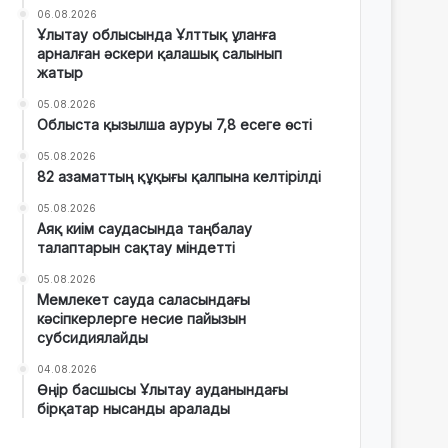
06.08.2026
Ұлытау облысында Ұлттық ұланға
арналған әскери қалашық салынып
жатыр
05.08.2026
Облыста қызылша ауруы 7,8 есеге өсті
05.08.2026
82 азаматтың құқығы қалпына келтірілді
05.08.2026
Аяқ киім саудасында таңбалау
талаптарын сақтау міндетті
05.08.2026
Мемлекет сауда саласындағы
кәсіпкерлерге несие пайызын
субсидиялайды
04.08.2026
Өңір басшысы Ұлытау ауданындағы
бірқатар нысанды аралады