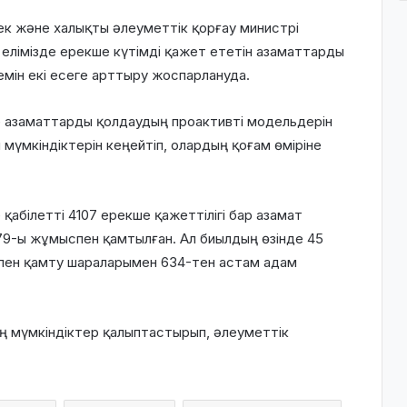
ек және халықты әлеуметтік қорғау министрі
 елімізде ерекше күтімді қажет ететін азаматтарды
мін екі есеге арттыру жоспарлануда.
 азаматтарды қолдаудың проактивті модельдерін
 мүмкіндіктерін кеңейтіп, олардың қоғам өміріне
қабілетті 4107 ерекше қажеттілігі бар азамат
79-ы жұмыспен қамтылған. Ал биылдың өзінде 45
пен қамту шараларымен 634-тен астам адам
ң мүмкіндіктер қалыптастырып, әлеуметтік