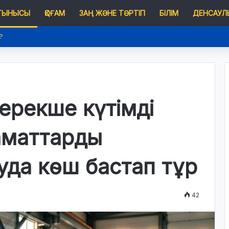
 ТЫНЫСЫ
ҚОҒАМ
ЗАҢ ЖӘНЕ ТӘРТІП
БІЛІМ
ДЕНСАУЛЫ
?
ерекше күтімді
заматтарды
да көш бастап тұр
42