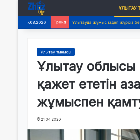
ҰЛЫТАУ
7.08.2026
Тренд
Ұлытауда жұмыс іздеп жүрсіз бе
Ұлытау тынысы
Ұлытау облысы 
қажет ететін а
жұмыспен қамту
21.04.2026