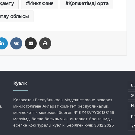
қамту
Инклюзия
Қолжетімді орта
тау облысы
LinkedIn
VKontakte
Share via Email
Print
Куәлік
Бі
Ж
Қазақстан Республикасы Мәдениет және ақпарат
И
,
министрлігінің Ақпарат комитеті республикалық
мемлекеттік мекемесі берген № KZ43VPY00138159
р
мерзімді баспа басылымын, интернет-басылымды
есепке қою туралы куәлік. Берілген күні: 30.12.2025
Ұ