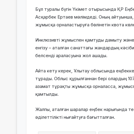
Бұл туралы бүгін Үкімет отырысында ҚР Еңб
Асқарбек Ертаев мәлімдеді. Оның айтуынша,
жұмысқа орналастыруға бөлінетін квота көле
Инклюзивті жұмыспен қамтуды дамыту және
енгізу – аталған санаттағы жандардың кәсіби
белсенді араласуына жол ашады.
Айта кету керек, Ұлытау облысында еңбекке 
тұрады. Облыс құрылғаннан бері олардың 10
азамат тұрақты жұмысқа орналасса, жұмыс
қамтылды.
Жалпы, аталған шаралар еңбек нарығында те
әділеттілікті нығайтуға бағытталған.