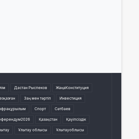
лім
Дастан Рыспеков
ЖаңаКонституция
езқазған
Заң мен тәртіп
Инвестиция
нфрақұрылым
Спорт
Сәтбаев
еферендум2026
Қазақстан
Қауіпсіздік
лытау
Ұлытау облысы
Ұлытауоблысы