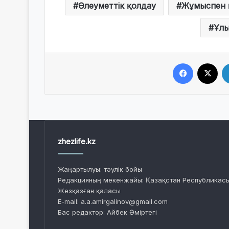
Әлеуметтік қолдау
Жұмыспен 
Ұлы
Facebook
X
zhezlife.kz
Жаңартылуы: тәулік бойы
Редакцияның мекенжайы: Қазақстан Республикасы
Жезқазған қаласы
E-mail: a.a.amirgalinov@gmail.com
Бас редактор: Айбек Әміртегі