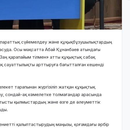
қпараттық сүйемелдеу және құқықбұзушылықтардың
асуда. Осы мақсатта Абай Құнанбаев атындағы
аң қарапайым тілмен» атты құқықтық сабақ
қ сауаттылықты арттыруға бағытталған кешенді
млекет тарапынан жүргізіліп жатқан құқықтық
тау, сондай-ақ кәмелетке толмағандар арасында
қатысты қылмыстардың және өзге де әлеуметтік
ады.
ниетті қалыптастырудың маңызы, қоғамдағы әрбір