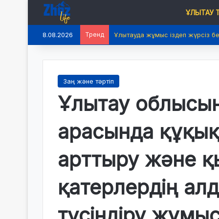
ҰЛЫТАУ
8.08.2026
Тренд
Ұлытауда жұмыс іздеп жүрсіз б
Заң және тәртіп
Ұлытау облысы
арасында құқық
арттыру және 
қатерлердің ал
түсіндіру жұмыс