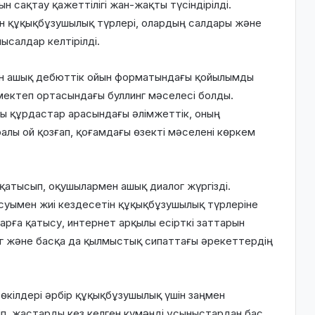
н сақтау қажеттілігі жан-жақты түсіндірілді.
тін құқықбұзушылық түрлері, олардың салдары және
ысалдар келтірілді.
ан ашық дебюттік ойын форматындағы қойылымды
 мектеп ортасындағы буллинг мәселесі болды.
 құрдастар арасындағы әлімжеттік, оның
алы ой қозғап, қоғамдағы өзекті мәселені көркем
қатысып, оқушылармен ашық диалог жүргізді.
уымен жиі кездесетін құқықбұзушылық түрлеріне
арға қатысу, интернет арқылы есірткі заттарын
нг және басқа да қылмыстық сипаттағы әрекеттердің
өкілдері әрбір құқықбұзушылық үшін заңмен
тіп, жастарды кез келген күмәнді ұсыныстардан бас