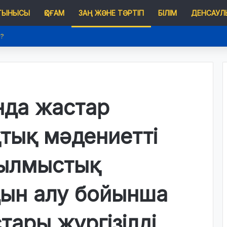
 ТЫНЫСЫ
ҚОҒАМ
ЗАҢ ЖӘНЕ ТӘРТІП
БІЛІМ
ДЕНСАУЛЫ
е?
нда жастар
тық мәдениетті
қылмыстық
дын алу бойынша
тары жүргізілді