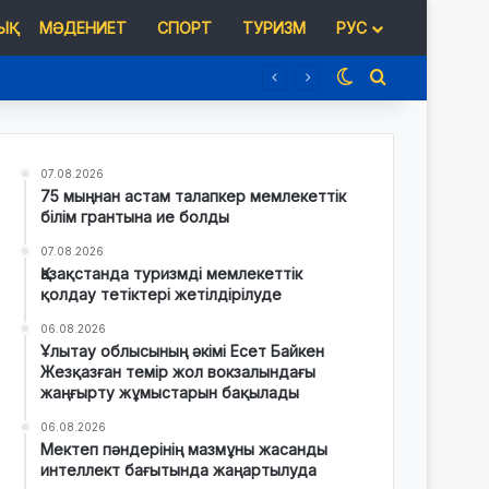
Қ
МӘДЕНИЕТ
СПОРТ
ТУРИЗМ
РУС
Switch skin
Іздеу
07.08.2026
75 мыңнан астам талапкер мемлекеттік
білім грантына ие болды
07.08.2026
Қазақстанда туризмді мемлекеттік
қолдау тетіктері жетілдірілуде
06.08.2026
Ұлытау облысының әкімі Есет Байкен
Жезқазған темір жол вокзалындағы
жаңғырту жұмыстарын бақылады
06.08.2026
Мектеп пәндерінің мазмұны жасанды
интеллект бағытында жаңартылуда