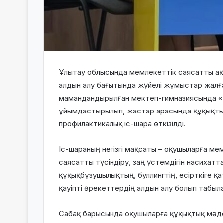
Ұлытау облысында мемлекеттік саясатты а
алдын алу бағытында жүйелі жұмыстар жалғ
мамандандырылған мектеп-гимназиясында «З
ұйымдастырылып, жастар арасында құқықты
профилактикалық іс-шара өткізілді.
Іс-шараның негізгі мақсаты – оқушыларға ме
саясатты түсіндіру, заң үстемдігін насихат
құқықбұзушылықтың, буллингтің, есірткіге 
қауіпті әрекеттердің алдын алу болып табыл
Сабақ барысында оқушыларға құқықтық мәде