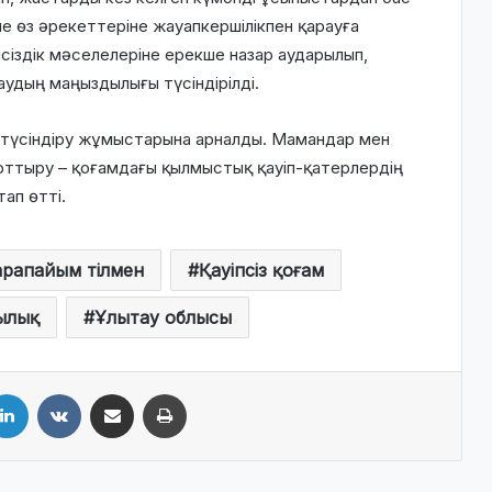
не өз әрекеттеріне жауапкершілікпен қарауға
сіздік мәселелеріне ерекше назар аударылып,
аудың маңыздылығы түсіндірілді.
қ түсіндіру жұмыстарына арналды. Мамандар мен
ттыру – қоғамдағы қылмыстық қауіп-қатерлердің
тап өтті.
арапайым тілмен
Қауіпсіз қоғам
ылық
Ұлытау облысы
LinkedIn
VKontakte
Share via Email
Print