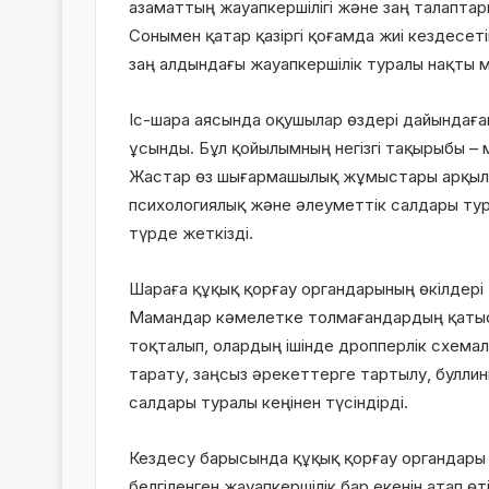
азаматтың жауапкершілігі және заң талаптары
Сонымен қатар қазіргі қоғамда жиі кездесе
заң алдындағы жауапкершілік туралы нақты м
Іс-шара аясында оқушылар өздері дайындағ
ұсынды. Бұл қойылымның негізгі тақырыбы –
Жастар өз шығармашылық жұмыстары арқылы
психологиялық және әлеуметтік салдары тур
түрде жеткізді.
Шараға құқық қорғау органдарының өкілдері 
Мамандар кәмелетке толмағандардың қатыс
тоқталып, олардың ішінде дропперлік схемал
тарату, заңсыз әрекеттерге тартылу, булли
салдары туралы кеңінен түсіндірді.
Кездесу барысында құқық қорғау органдары 
белгіленген жауапкершілік бар екенін атап ө