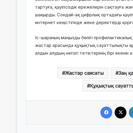
тартуға, қауіпсіздік ережелерін сақтауға жә
шақырды. Сондай-ақ цифрлық ортадағы қауіп
интернет кеңістігінде жеке деректерді қорғ
Іс-шараның маңызды бөлігі профилактикалы
жастар арасында құқықтық сауаттылықты ар
алдын алудың негізгі тетіктерінің бірі екенін а
Жастар саясаты
Заң қ
Құқықтық сауатт
Facebook
X