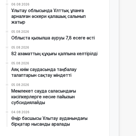
06.08.2026
Ұлытау облысында Ұлттық ұланға
арналған әскери қалашық салынып
жатыр
05.08.2026
Облыста қызылша ауруы 7,8 есеге өсті
05.08.2026
82 азаматтың құқығы қалпына келтірілді
05.08.2026
Аяқ киім саудасында таңбалау
талаптарын сақтау міндетті
05.08.2026
Мемлекет сауда саласындағы
кәсіпкерлерге несие пайызын
субсидиялайды
04.08.2026
Өңір басшысы Ұлытау ауданындағы
бірқатар нысанды аралады