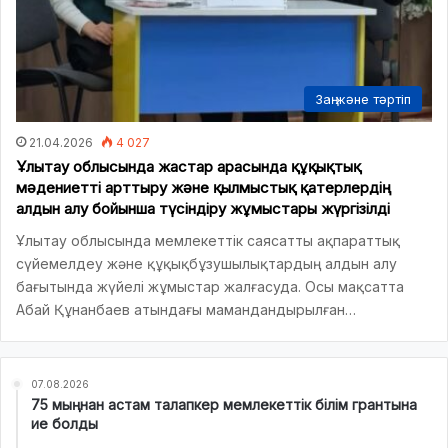
Заң және тәртіп
21.04.2026
4 027
Ұлытау облысында жастар арасында құқықтық
мәдениетті арттыру және қылмыстық қатерлердің
алдын алу бойынша түсіндіру жұмыстары жүргізілді
Ұлытау облысында мемлекеттік саясатты ақпараттық
сүйемелдеу және құқықбұзушылықтардың алдын алу
бағытында жүйелі жұмыстар жалғасуда. Осы мақсатта
Абай Құнанбаев атындағы мамандандырылған…
07.08.2026
75 мыңнан астам талапкер мемлекеттік білім грантына
ие болды