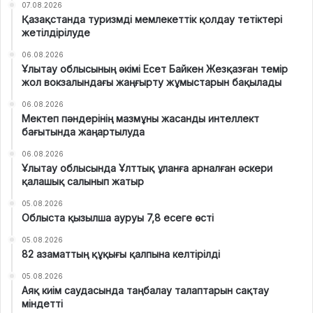
07.08.2026
Қазақстанда туризмді мемлекеттік қолдау тетіктері
жетілдірілуде
06.08.2026
Ұлытау облысының әкімі Есет Байкен Жезқазған темір
жол вокзалындағы жаңғырту жұмыстарын бақылады
06.08.2026
Мектеп пәндерінің мазмұны жасанды интеллект
бағытында жаңартылуда
06.08.2026
Ұлытау облысында Ұлттық ұланға арналған әскери
қалашық салынып жатыр
05.08.2026
Облыста қызылша ауруы 7,8 есеге өсті
05.08.2026
82 азаматтың құқығы қалпына келтірілді
05.08.2026
Аяқ киім саудасында таңбалау талаптарын сақтау
міндетті