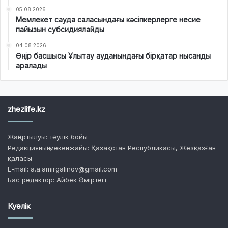
05.08.2026
Мемлекет сауда саласындағы кәсіпкерлерге несие
пайызын субсидиялайды
04.08.2026
Өңір басшысы Ұлытау ауданындағы бірқатар нысанды
аралады
zhezlife.kz
Жаңартылуы: тәулік бойы
Редакцияның мекенжайы: Қазақстан Республикасы, Жезқазған
қаласы
E-mail: a.a.amirgalinov@gmail.com
Бас редактор: Айбек Әміртегі
Куәлік