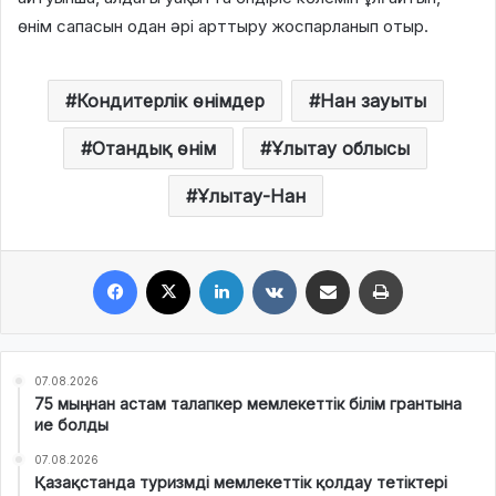
өнім сапасын одан әрі арттыру жоспарланып отыр.
Кондитерлік өнімдер
Нан зауыты
Отандық өнім
Ұлытау облысы
Ұлытау-Нан
Facebook
X
LinkedIn
VKontakte
Share via Email
Print
07.08.2026
75 мыңнан астам талапкер мемлекеттік білім грантына
ие болды
07.08.2026
Қазақстанда туризмді мемлекеттік қолдау тетіктері