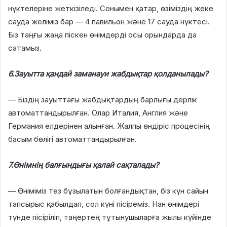
нүктелеріне жеткізіледі. Сонымен қатар, өзіміздің жеке
сауда желіміз бар — 4 павильон және 17 сауда нүктесі.
Біз таңғы жаңа піскен өнімдерді осы орындарда да
сатамыз.
6.Зауытта қандай заманауи жабдықтар қолданылады?
— Біздің зауыттағы жабдықтардың барлығы дерлік
автоматтандырылған. Олар Италия, Англия және
Германия елдерінен алынған. Жалпы өндіріс процесінің
басым бөлігі автоматтандырылған.
7.Өнімнің балғындығы қалай сақталады?
— Өніміміз тез бұзылатын болғандықтан, біз күн сайын
тапсырыс қабылдап, сол күні пісіреміз. Нан өнімдері
түнде пісіріліп, таңертең тұтынушыларға жылы күйінде