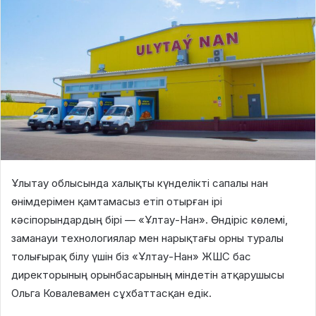
Ұлытау облысында халықты күнделікті сапалы нан
өнімдерімен қамтамасыз етіп отырған ірі
кәсіпорындардың бірі — «Ұлтау-Нан». Өндіріс көлемі,
заманауи технологиялар мен нарықтағы орны туралы
толығырақ білу үшін біз «Ұлтау-Нан» ЖШС бас
директорының орынбасарының міндетін атқарушысы
Ольга Ковалевамен сұхбаттасқан едік.