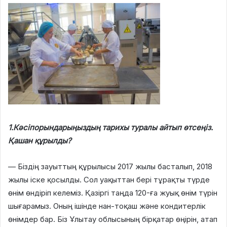
1.Кәсіпорындарыңыздың тарихы туралы айтып өтсеңіз.
Қашан құрылды?
— Біздің зауыттың құрылысы 2017 жылы басталып, 2018
жылы іске қосылды. Сол уақыттан бері тұрақты түрде
өнім өндіріп келеміз. Қазіргі таңда 120-ға жуық өнім түрін
шығарамыз. Оның ішінде нан-тоқаш және кондитерлік
өнімдер бар. Біз Ұлытау облысының бірқатар өңірін, атап