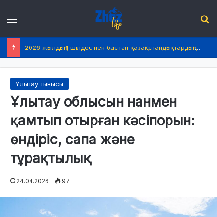
Menu
І
2026 жылдың 1 шілдесінен бастап қазақстандықтардың өмірінде не өзгереді?
Ұлытау тынысы
Ұлытау облысын нанмен
қамтып отырған кәсіпорын:
өндіріс, сапа және
тұрақтылық
24.04.2026
97