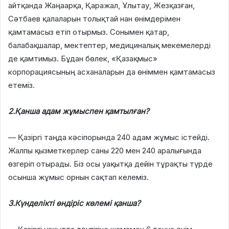
айтқанда Жаңаарқа, Қаражал, Ұлытау, Жезқазған,
Сәтбаев қалаларын толықтай нан өнімдерімен
қамтамасыз етіп отырмыз. Сонымен қатар,
балабақшалар, мектептер, медициналық мекемелерді
де қамтимыз. Бұдан бөлек, «Қазақмыс»
корпорациясының асханаларын да өніммен қамтамасыз
етеміз.
2.Қанша адам жұмыспен қамтылған?
— Қазіргі таңда кәсіпорында 240 адам жұмыс істейді.
Жалпы қызметкерлер саны 220 мен 240 аралығында
өзгеріп отырады. Біз осы уақытқа дейін тұрақты түрде
осынша жұмыс орнын сақтап келеміз.
3.Күнделікті өндіріс көлемі қанша?