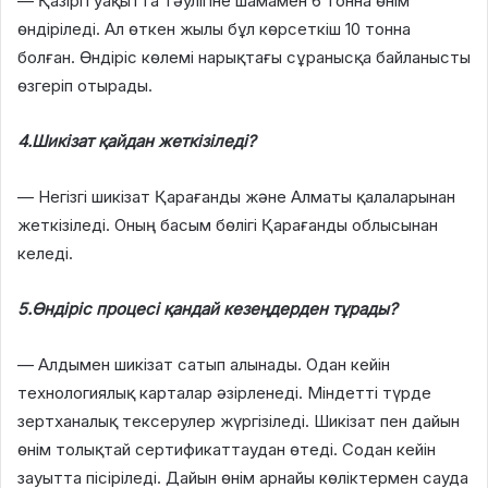
— Қазіргі уақытта тәулігіне шамамен 6 тонна өнім
өндіріледі. Ал өткен жылы бұл көрсеткіш 10 тонна
болған. Өндіріс көлемі нарықтағы сұранысқа байланысты
өзгеріп отырады.
4.Шикізат қайдан жеткізіледі?
— Негізгі шикізат Қарағанды және Алматы қалаларынан
жеткізіледі. Оның басым бөлігі Қарағанды облысынан
келеді.
5.Өндіріс процесі қандай кезеңдерден тұрады?
— Алдымен шикізат сатып алынады. Одан кейін
технологиялық карталар әзірленеді. Міндетті түрде
зертханалық тексерулер жүргізіледі. Шикізат пен дайын
өнім толықтай сертификаттаудан өтеді. Содан кейін
зауытта пісіріледі. Дайын өнім арнайы көліктермен сауда