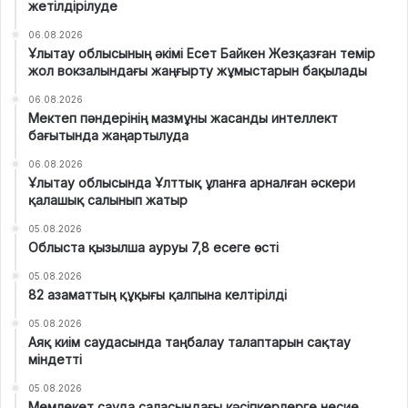
жетілдірілуде
06.08.2026
Ұлытау облысының әкімі Есет Байкен Жезқазған темір
жол вокзалындағы жаңғырту жұмыстарын бақылады
06.08.2026
Мектеп пәндерінің мазмұны жасанды интеллект
бағытында жаңартылуда
06.08.2026
Ұлытау облысында Ұлттық ұланға арналған әскери
қалашық салынып жатыр
05.08.2026
Облыста қызылша ауруы 7,8 есеге өсті
05.08.2026
82 азаматтың құқығы қалпына келтірілді
05.08.2026
Аяқ киім саудасында таңбалау талаптарын сақтау
міндетті
05.08.2026
Мемлекет сауда саласындағы кәсіпкерлерге несие