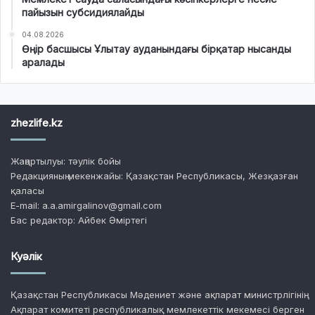
пайызын субсидиялайды
04.08.2026
Өңір басшысы Ұлытау ауданындағы бірқатар нысанды
аралады
zhezlife.kz
Жаңартылуы: тәулік бойы
Редакцияның мекенжайы: Қазақстан Республикасы, Жезқазған
қаласы
E-mail: a.a.amirgalinov@gmail.com
Бас редактор: Айбек Әміртегі
Куәлік
Қазақстан Республикасы Мәдениет және ақпарат министрлігінің
Ақпарат комитеті республикалық мемлекеттік мекемесі берген