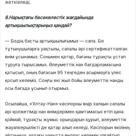
жеткізіледі.
8.Нарықтағы бәсекелестік жағдайында
артықшылықтарыңыз қандай?
— Біздің басты артықшылығымыз — сапа. Біз
тұтынушыларға уақтылы, сапалы әрі сертификатталған
өнім ұсынамыз. Сонымен қатар, бағаны тұрақты ұстап
тұруға тырысамыз. Әлеуметтік нан бағдарламасына
қатысып, оның бағасын 95 теңгеден асырмауға үлес
қосып келеміз. Соңғы екі жыл бойы әлеуметтік нанды
осы бағада ұсынып отырмыз.
Осылайша, «Ұлтау-Нан» кәсіпорны өңір халқын сапалы
әрі қолжетімді нан өнімдерімен қамтамасыз етіп қана
қоймай, тұрақты жұмыс орындарын құрып, әлеуметтік
жауапкершілікті де қатар алып келеді. Кәсіпорын өкілінің
айтуынша, алдағы уақытта өндіріс көлемін ұлғайтып,