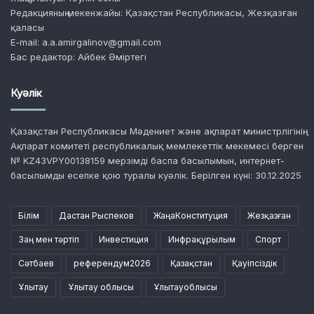
Редакцияның мекенжайы: Қазақстан Республикасы, Жезқазған
қаласы
E-mail: a.a.amirgalinov@gmail.com
Бас редактор: Айбек Әміртегі
Куәлік
Қазақстан Республикасы Мәдениет және ақпарат министрлігінің
Ақпарат комитеті республикалық мемлекеттік мекемесі берген
№ KZ43VPY00138159 мерзімді баспа басылымын, интернет-
басылымды есепке қою туралы куәлік. Берілген күні: 30.12.2025
Білім
Дастан Рыспеков
ЖаңаКонституция
Жезқазған
Заң мен тәртіп
Инвестиция
Инфрақұрылым
Спорт
Сәтбаев
референдум2026
Қазақстан
Қауіпсіздік
Ұлытау
Ұлытау облысы
Ұлытауоблысы