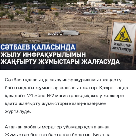
Сәтбаев қаласында жылу инфрақұрылымын жаңарту
бағытындағы жұмыстар жалғасып жатыр. Қазіргі таңда
қаладағы №1 және №2 магистральдық жылу желілерін
қайта жаңғырту жұмыстары кезең-кезеңімен
жүргізілуде.
Аталған жобаны мердігер ұйымдар қолға алған.
Жұмыстар былтыр басталған болатын. Биыл да