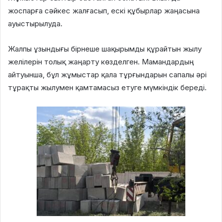
жоспарға сәйкес жалғасып, ескі құбырлар жаңасына
ауыстырылуда.
Жалпы ұзындығы бірнеше шақырымды құрайтын жылу
желілерін толық жаңарту көзделген. Мамандардың
айтуынша, бұл жұмыстар қала тұрғындарын сапалы әрі
тұрақты жылумен қамтамасыз етуге мүмкіндік береді.