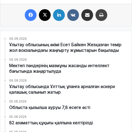
Facebook
X
LinkedIn
VKontakte
Share via Email
Print
06.08.2026
Ұлытау облысының әкімі Есет Байкен Жезқазған темір
жол вокзалындағы жаңғырту жұмыстарын бақылады
06.08.2026
Мектеп пәндерінің мазмұны жасанды интеллект
бағытында жаңартылуда
06.08.2026
Ұлытау облысында Ұлттық ұланға арналған әскери
қалашық салынып жатыр
05.08.2026
Облыста қызылша ауруы 7,8 есеге өсті
05.08.2026
82 азаматтың құқығы қалпына келтірілді
05.08.2026