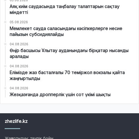
Аяқ киім саудасында таңбалау талаптарын сақтау
міндетті
05.08.2026
Мемлекет сауда саласындағы кәсіпкерлерге несие
пайызын субсидиялайды
04.08.2026
Өңір басшысы Ұлытау ауданындағы бірқатар нысанды
аралады
04.08.2026
Елімізде жаз басталғалы 70 теміржол вокзалы қайта
жаңғыртылды
04.08.2026
Жезқазғанда дропперлік үшін сот үкімі шықты
zhezlife.kz
Жаңартылуы: тәулік бойы