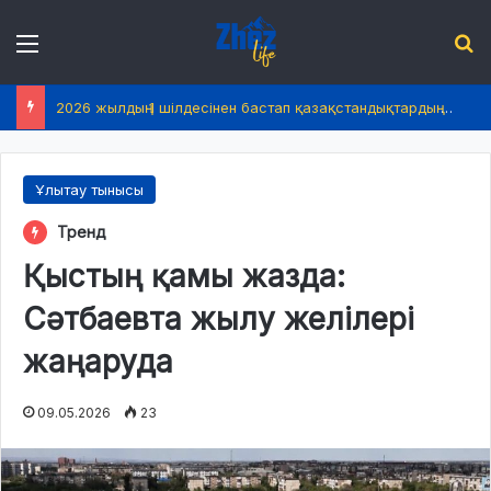
Menu
І
2026 жылдың 1 шілдесінен бастап қазақстандықтардың өмірінде не өзгереді?
Ұлытау тынысы
Тренд
Қыстың қамы жазда:
Сәтбаевта жылу желілері
жаңаруда
09.05.2026
23