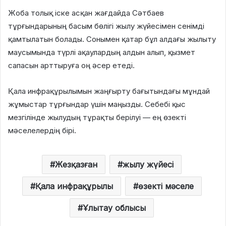
Жоба толық іске асқан жағдайда Сәтбаев
тұрғындарының басым бөлігі жылу жүйесімен сенімді
қамтылатын болады. Сонымен қатар бұл алдағы жылыту
маусымында түрлі ақаулардың алдын алып, қызмет
сапасын арттыруға оң әсер етеді.
Қала инфрақұрылымын жаңғырту бағытындағы мұндай
жұмыстар тұрғындар үшін маңызды. Себебі қыс
мезгілінде жылудың тұрақты берілуі — ең өзекті
мәселелердің бірі.
Жезқазған
жылу жүйесі
Қала инфрақұрылы
өзекті мәселе
Ұлытау облысы