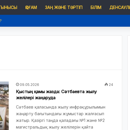
 ТЫНЫСЫ
ҚОҒАМ
ЗАҢ ЖӘНЕ ТӘРТІП
БІЛІМ
ДЕНСАУЛЫ
?
09.05.2026
24
Қыстың қамы жазда: Сәтбаевта жылу
желілері жаңаруда
Сәтбаев қаласында жылу инфрақұрылымын
жаңарту бағытындағы жұмыстар жалғасып
жатыр. Қазіргі таңда қаладағы №1 және №2
магистральдық жылу желілерін қайта