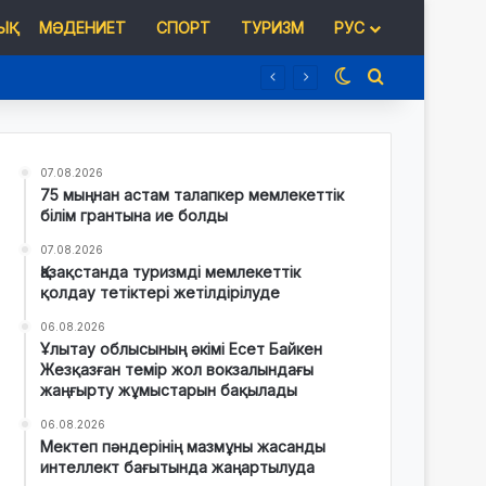
Қ
МӘДЕНИЕТ
СПОРТ
ТУРИЗМ
РУС
Switch skin
Іздеу
07.08.2026
75 мыңнан астам талапкер мемлекеттік
білім грантына ие болды
07.08.2026
Қазақстанда туризмді мемлекеттік
қолдау тетіктері жетілдірілуде
06.08.2026
Ұлытау облысының әкімі Есет Байкен
Жезқазған темір жол вокзалындағы
жаңғырту жұмыстарын бақылады
06.08.2026
Мектеп пәндерінің мазмұны жасанды
интеллект бағытында жаңартылуда