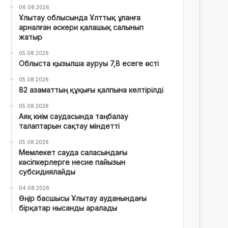
06.08.2026
Ұлытау облысында Ұлттық ұланға
арналған әскери қалашық салынып
жатыр
05.08.2026
Облыста қызылша ауруы 7,8 есеге өсті
05.08.2026
82 азаматтың құқығы қалпына келтірілді
05.08.2026
Аяқ киім саудасында таңбалау
талаптарын сақтау міндетті
05.08.2026
Мемлекет сауда саласындағы
кәсіпкерлерге несие пайызын
субсидиялайды
04.08.2026
Өңір басшысы Ұлытау ауданындағы
бірқатар нысанды аралады