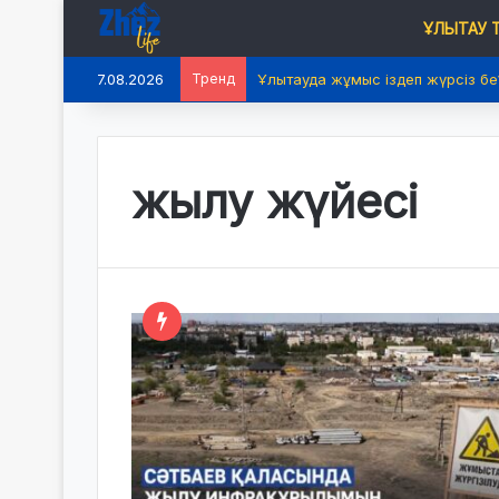
ҰЛЫТАУ
7.08.2026
Тренд
Ұлытауда жұмыс іздеп жүрсіз бе
жылу жүйесі