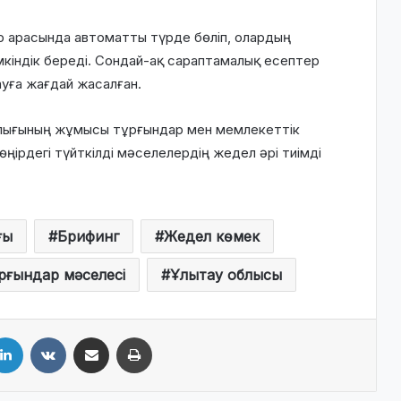
ар арасында автоматты түрде бөліп, олардың
мкіндік береді. Сондай-ақ сараптамалық есептер
тауға жағдай жасалған.
алығының жұмысы тұрғындар мен мемлекеттік
ңірдегі түйткілді мәселелердің жедел әрі тиімді
ғы
Брифинг
Жедел көмек
рғындар мәселесі
Ұлытау облысы
LinkedIn
VKontakte
Share via Email
Print