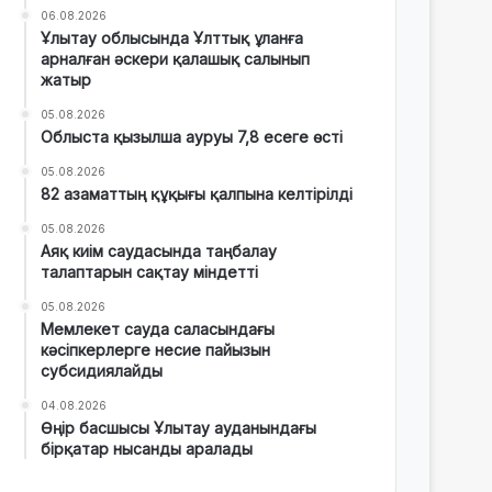
06.08.2026
Ұлытау облысында Ұлттық ұланға
арналған әскери қалашық салынып
жатыр
05.08.2026
Облыста қызылша ауруы 7,8 есеге өсті
05.08.2026
82 азаматтың құқығы қалпына келтірілді
05.08.2026
Аяқ киім саудасында таңбалау
талаптарын сақтау міндетті
05.08.2026
Мемлекет сауда саласындағы
кәсіпкерлерге несие пайызын
субсидиялайды
04.08.2026
Өңір басшысы Ұлытау ауданындағы
бірқатар нысанды аралады