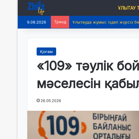
ҰЛЫТАУ
9.08.2026
Тренд
Ұлытауда жұмыс іздеп жүрсіз б
Қоғам
«109» тәулік бо
мәселесін қабы
26.05.2026