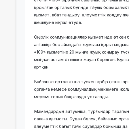
қосылған орталық бүгінде тәулік бойы халық
қызмет, абаттандыру, әлеуметтік қолдау ж
шешілуіне ықпал етуде.
Өңірлік коммуникациялар қызметінде өткен
алғашқы бес айындағы жұмысы қорытындыла
«109» қызметіне 20 мыңға жуық қоңырау түск
мыңнан астам өтінішке жауап берілген. Бұл 
артқан.
Байланыс орталығына түскен әрбір өтініш ар
органға немесе коммуналдық мекемеге жолд
мерзімі толық бақылауда ұсталады.
Мамандардың айтуынша, тұрғындар тарапына
салаға қатысты. Бұдан бөлек, байланыс орт
әлеуметтік бағыттағы сауалдар бойынша да 