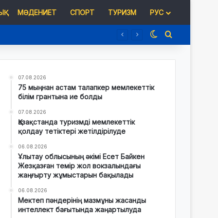
Қ
МӘДЕНИЕТ
СПОРТ
ТУРИЗМ
РУС
Switch skin
Іздеу
07.08.2026
75 мыңнан астам талапкер мемлекеттік
білім грантына ие болды
07.08.2026
Қазақстанда туризмді мемлекеттік
қолдау тетіктері жетілдірілуде
06.08.2026
Ұлытау облысының әкімі Есет Байкен
Жезқазған темір жол вокзалындағы
жаңғырту жұмыстарын бақылады
06.08.2026
Мектеп пәндерінің мазмұны жасанды
интеллект бағытында жаңартылуда