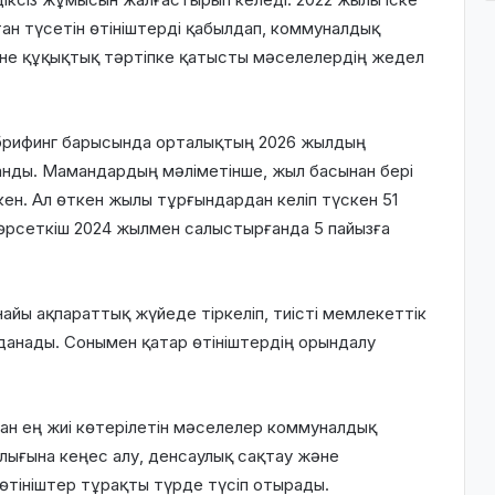
тан түсетін өтініштерді қабылдап, коммуналдық
әне құқықтық тәртіпке қатысты мәселелердің жедел
 брифинг барысында орталықтың 2026 жылдың
нды. Мамандардың мәліметінше, жыл басынан бері
ен. Ал өткен жылы тұрғындардан келіп түскен 51
көрсеткіш 2024 жылмен салыстырғанда 5 пайызға
найы ақпараттық жүйеде тіркеліп, тиісті мемлекеттік
анады. Сонымен қатар өтініштердің орындалу
н ең жиі көтерілетін мәселелер коммуналдық
алығына кеңес алу, денсаулық сақтау және
өтініштер тұрақты түрде түсіп отырады.