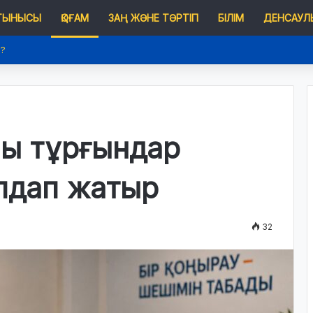
 ТЫНЫСЫ
ҚОҒАМ
ЗАҢ ЖӘНЕ ТӘРТІП
БІЛІМ
ДЕНСАУЛЫ
е?
йы тұрғындар
лдап жатыр
32