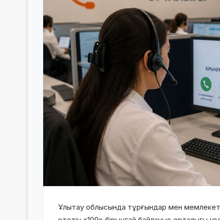
Ұлытау облысында тұрғындар мен мемлекет
ететін «109» бірыңғай байланыс орталығы үз