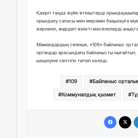
Қазіргі таңда жүйе өтініштерді орындаушыл
орындалу сапасы мен мерзімін бақылауға мү
әзірленіп, өңірдегі өзекті мәселелерді анық
Мамандардың сөзінше, «109» байланыс орт
органдар арасындағы байланысты нығайтып, ө
шешілуіне септігін тигізіп келеді.
109
Байланыс орталы
Коммуналдық қызмет
Тұ
Facebook
X