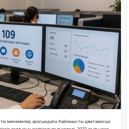
тік мекемелер арасындағы байланысты қамтамасыз
діксіз жұмысын жалғастырып келеді. 2022 жылы іске