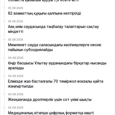
05.08.2026
82 азаматтың құқығы қалпына келтірілді
05.08.2026
Аяқ киім саудасында таңбалау талаптарын сақтау
міндетті
05.08.2026
Мемлекет сауда саласындағы кәсіпкерлерге несие
пайызын субсидиялайды
04.08.2026
Өңір басшысы Ұлытау ауданындағы бірқатар нысанды
аралады
04.08.2026
Елімізде жаз басталғалы 70 теміржол вокзалы қайта
жаңғыртылды
04.08.2026
Жезқазғанда дропперлік үшін сот үкімі шықты
04.08.2026
Медициналық кітапша цифрлық форматқа көшті