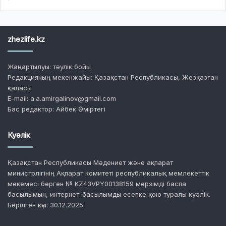
zhezlife.kz
Жаңартылуы: тәулік бойы
Редакцияның мекенжайы: Қазақстан Республикасы, Жезқазған
қаласы
E-mail: a.a.amirgalinov@gmail.com
Бас редактор: Айбек Әміртегі
Куәлік
Қазақстан Республикасы Мәдениет және ақпарат
министрлігінің Ақпарат комитеті республикалық мемлекеттік
мекемесі берген № KZ43VPY00138159 мерзімді баспа
басылымын, интернет-басылымды есепке қою туралы куәлік.
Берілген күні: 30.12.2025