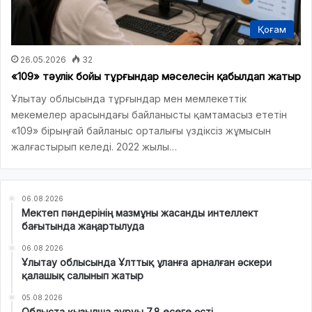
Қоғам
26.05.2026
32
«109» тәулік бойы тұрғындар мәселесін қабылдап жатыр
Ұлытау облысында тұрғындар мен мемлекеттік
мекемелер арасындағы байланысты қамтамасыз ететін
«109» бірыңғай байланыс орталығы үздіксіз жұмысын
жалғастырып келеді. 2022 жылы…
06.08.2026
Мектеп пәндерінің мазмұны жасанды интеллект
бағытында жаңартылуда
06.08.2026
Ұлытау облысында Ұлттық ұланға арналған әскери
қалашық салынып жатыр
05.08.2026
Облыста қызылша ауруы 7,8 есеге өсті