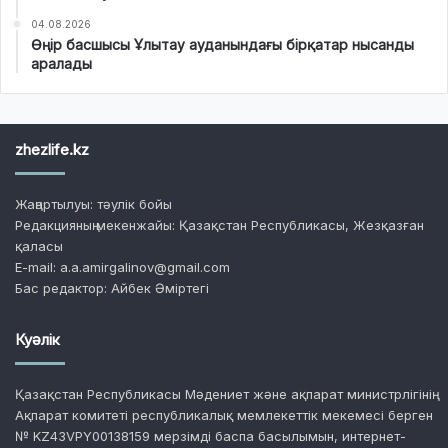
04.08.2026
Өңір басшысы Ұлытау ауданындағы бірқатар нысанды
аралады
zhezlife.kz
Жаңартылуы: тәулік бойы
Редакцияның мекенжайы: Қазақстан Республикасы, Жезқазған
қаласы
E-mail: a.a.amirgalinov@gmail.com
Бас редактор: Айбек Әміртегі
Куәлік
Қазақстан Республикасы Мәдениет және ақпарат министрлігінің
Ақпарат комитеті республикалық мемлекеттік мекемесі берген
№ KZ43VPY00138159 мерзімді баспа басылымын, интернет-