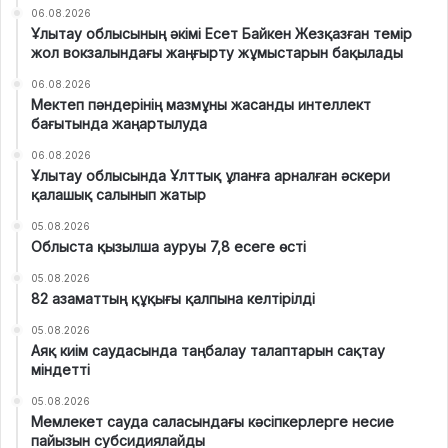
06.08.2026
Ұлытау облысының әкімі Есет Байкен Жезқазған темір
жол вокзалындағы жаңғырту жұмыстарын бақылады
06.08.2026
Мектеп пәндерінің мазмұны жасанды интеллект
бағытында жаңартылуда
06.08.2026
Ұлытау облысында Ұлттық ұланға арналған әскери
қалашық салынып жатыр
05.08.2026
Облыста қызылша ауруы 7,8 есеге өсті
05.08.2026
82 азаматтың құқығы қалпына келтірілді
05.08.2026
Аяқ киім саудасында таңбалау талаптарын сақтау
міндетті
05.08.2026
Мемлекет сауда саласындағы кәсіпкерлерге несие
пайызын субсидиялайды