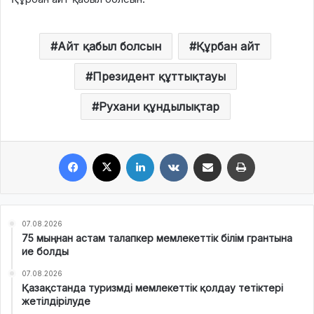
Айт қабыл болсын
Құрбан айт
Президент құттықтауы
Рухани құндылықтар
Facebook
X
LinkedIn
VKontakte
Share via Email
Print
07.08.2026
75 мыңнан астам талапкер мемлекеттік білім грантына
ие болды
07.08.2026
Қазақстанда туризмді мемлекеттік қолдау тетіктері
жетілдірілуде