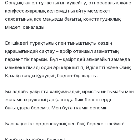
Сондықтан ел тұтастығын күшейту, этносаралық және
конфессияаралық келісімді нығайту мемлекет
саясатының аса маңызды бағыты, конституциялық
міндеті саналады.
Ел ішіндегі тұрақтылық пен тыныштықты көздің
қарашығындай сақтау – әрбір отаншыл азаматтың
перзенттік парызы. Бұл – қазіргідей алмағайып заманда
мемлекетімізді одан әрі көркейтіп, Әділетті және Озық
Қазақстанды құрудың бірден-бір шарты.
Біз алдағы уақытта халқымыздың ырысты ынтымағы мен
жасампаз рухының арқасында биік белестерді
бағындыра береміз. Мен бұған кәміл сенемін.
Баршаңызға зор денсаулық пен бақ-береке тілеймін!
Құрбан айт қабыл болсын!