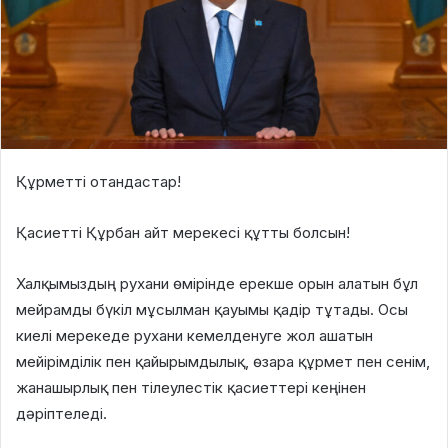
Құрметті отандастар!
Қасиетті Құрбан айт мерекесі құтты болсын!
Халқымыздың рухани өмірінде ерекше орын алатын бұл
мейрамды бүкіл мұсылман қауымы қадір тұтады. Осы
киелі мерекеде рухани кемелденуге жол ашатын
мейірімділік пен қайырымдылық, өзара құрмет пен сенім,
жанашырлық пен тілеулестік қасиеттері кеңінен
дәріптеледі.