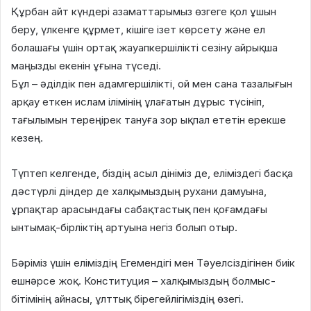
Құрбан айт күндері азаматтарымыз өзгеге қол ұшын
беру, үлкенге құрмет, кішіге ізет көрсету және ел
болашағы үшін ортақ жауапкершілікті сезіну айрықша
маңызды екенін ұғына түседі.
Бұл – әділдік пен адамгершілікті, ой мен сана тазалығын
арқау еткен ислам ілімінің ұлағатын дұрыс түсініп,
тағылымын тереңірек тануға зор ықпал ететін ерекше
кезең.
Түптеп келгенде, біздің асыл дініміз де, еліміздегі басқа
дәстүрлі діндер де халқымыздың рухани дамуына,
ұрпақтар арасындағы сабақтастық пен қоғамдағы
ынтымақ-бірліктің артуына негіз болып отыр.
Бәріміз үшін еліміздің Егемендігі мен Тәуелсіздігінен биік
ешнәрсе жоқ. Конституция – халқымыздың болмыс-
бітімінің айнасы, ұлттық бірегейлігіміздің өзегі.