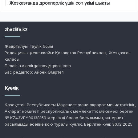
Жезқазғанда дропперлік үшін сот үкімі шықты
zhezlife.kz
Жаңартылуы: тәулік бойы
Редакцияның мекенжайы: Қазақстан Республикасы, Жезқазған
қаласы
E-mail: a.a.amirgalinov@gmail.com
Бас редактор: Айбек Әміртегі
Куәлік
Қазақстан Республикасы Мәдениет және ақпарат министрлігінің
Ақпарат комитеті республикалық мемлекеттік мекемесі берген
№ KZ43VPY00138159 мерзімді баспа басылымын, интернет-
басылымды есепке қою туралы куәлік. Берілген күні: 30.12.2025