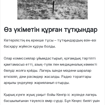
Өз үкіметін құрған тұтқындар
Көтерілістің ең ерекше тұсы – тұтқындардың өзін-өзі
басқару жүйесін құруы болды.
Олар комиссиялар ұйымдастырып, қоғамдық тәртіпті
қамтамасыз етті, азық-түлік пен медициналық көмекті
бөлуді жолға қойды. Лагерь ішінде мәдени шаралар
өткізіліп, діни рәсімдер жасалды. Радио тораптары
арқылы үндеулер жарияланып отырды.
Қырық күнге жуық уақыт бойы Кенгір іс жүзінде лагерь
басшылығынан тәуелсіз өмір сүрді. Бұл Кеңес билігі үшін