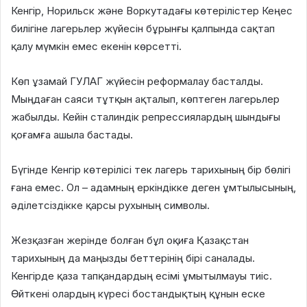
Кенгір, Норильск және Воркутадағы көтерілістер Кеңес
билігіне лагерьлер жүйесін бұрынғы қалпында сақтап
қалу мүмкін емес екенін көрсетті.
Көп ұзамай ГУЛАГ жүйесін реформалау басталды.
Мыңдаған саяси тұтқын ақталып, көптеген лагерьлер
жабылды. Кейін сталиндік репрессиялардың шындығы
қоғамға ашыла бастады.
Бүгінде Кенгір көтерілісі тек лагерь тарихының бір бөлігі
ғана емес. Ол – адамның еркіндікке деген ұмтылысының,
әділетсіздікке қарсы рухының символы.
Жезқазған жерінде болған бұл оқиға Қазақстан
тарихының да маңызды беттерінің бірі саналады.
Кенгірде қаза тапқандардың есімі ұмытылмауы тиіс.
Өйткені олардың күресі бостандықтың құнын еске