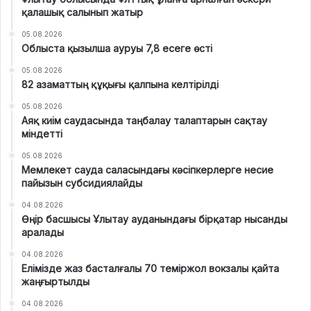
қалашық салынып жатыр
05.08.2026
Облыста қызылша ауруы 7,8 есеге өсті
05.08.2026
82 азаматтың құқығы қалпына келтірілді
05.08.2026
Аяқ киім саудасында таңбалау талаптарын сақтау
міндетті
05.08.2026
Мемлекет сауда саласындағы кәсіпкерлерге несие
пайызын субсидиялайды
04.08.2026
Өңір басшысы Ұлытау ауданындағы бірқатар нысанды
аралады
04.08.2026
Елімізде жаз басталғалы 70 теміржол вокзалы қайта
жаңғыртылды
04.08.2026