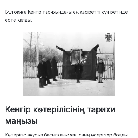
Бұл оқиға Кенгір тарихындағы ең қасіретті күн ретінде
есте қалды.
Кенгір көтерілісінің тарихи
маңызы
Көтеріліс аяусыз басылғанымен, оның әсері зор болды.