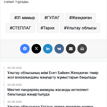
салып тұрады.
31 мамыр
ГУЛАГ
Жезқазған
СТЕПЛАГ
Тарих
Ұлытау облысы
Facebook
X
LinkedIn
VKontakte
Share via Email
Print
06.08.2026
Ұлытау облысының әкімі Есет Байкен Жезқазған темір
жол вокзалындағы жаңғырту жұмыстарын бақылады
06.08.2026
Мектеп пәндерінің мазмұны жасанды интеллект
бағытында жаңартылуда
06.08.2026
Ұлытау облысында Ұлттық ұланға арналған әскери