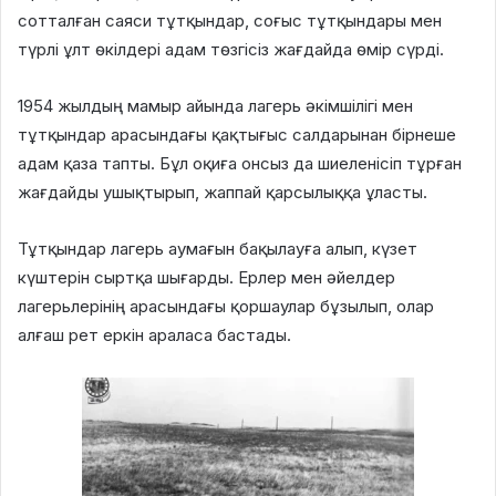
сотталған саяси тұтқындар, соғыс тұтқындары мен
түрлі ұлт өкілдері адам төзгісіз жағдайда өмір сүрді.
1954 жылдың мамыр айында лагерь әкімшілігі мен
тұтқындар арасындағы қақтығыс салдарынан бірнеше
адам қаза тапты. Бұл оқиға онсыз да шиеленісіп тұрған
жағдайды ушықтырып, жаппай қарсылыққа ұласты.
Тұтқындар лагерь аумағын бақылауға алып, күзет
күштерін сыртқа шығарды. Ерлер мен әйелдер
лагерьлерінің арасындағы қоршаулар бұзылып, олар
алғаш рет еркін араласа бастады.