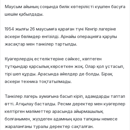
Маусым айының соңында билік көтерілісті күшпен басуға
шешім қабылдады.
1954 жылғы 26 маусымға қараған түні Кенгір лагеріне
әскери бөлімдер енгізілді. Арнайы операцияға қарулы
жасақтар мен танкілер тартылды.
Куәгерлердің естеліктеріне сәйкес, көптеген
тұтқындар қарсылық көрсеткен жоқ. Олар қол ұстасып,
тірі шеп құрды. Арасында әйелдер де болды. Бірақ
әскери техника тоқтатылмады.
Танкілер лагерь аумағына басып кіріп, адамдарды таптап
өтті. Атқылау басталды. Ресми деректер мен куәгерлер
келтірген мәліметтер арасында айырмашылық
болғанымен, жүздеген адамның қаза тапқаны немесе
жараланғаны туралы деректер сақталған.