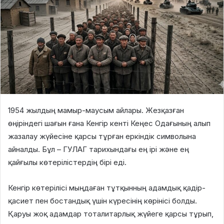
1954 жылдың мамыр-маусым айлары. Жезқазған
өңіріндегі шағын ғана Кенгір кенті Кеңес Одағының алып
жазалау жүйесіне қарсы тұрған еркіндік символына
айналды. Бұл – ГУЛАГ тарихындағы ең ірі және ең
қайғылы көтерілістердің бірі еді.
Кенгір көтерілісі мыңдаған тұтқынның адамдық қадір-
қасиет пен бостандық үшін күресінің көрінісі болды.
Қаруы жоқ адамдар тоталитарлық жүйеге қарсы тұрып,