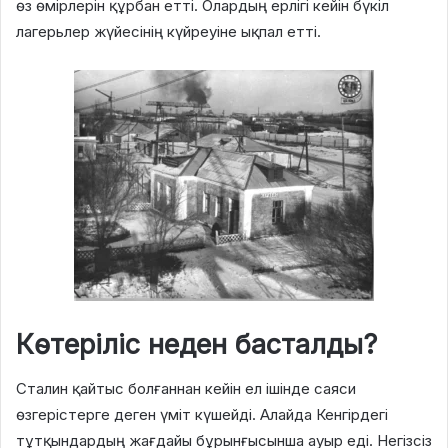
өз өмірлерін құрбан етті. Олардың ерлігі кейін бүкіл
лагерьлер жүйесінің күйреуіне ықпал етті.
Көтеріліс неден басталды?
Сталин қайтыс болғаннан кейін ел ішінде саяси
өзгерістерге деген үміт күшейді. Алайда Кенгірдегі
тұтқындардың жағдайы бұрынғысынша ауыр еді. Негізсіз