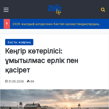
Menu
І
2026 жылдың 1 шілдесінен бастап қазақстандықтардың өмірінде не өзгереді?
Басты жаңалық
Кеңгір көтерілісі:
ұмытылмас ерлік пен
қасірет
31.05.2026
66