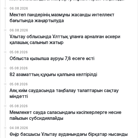
06.08.2026
Мектеп пәндерінің мазмұны жасанды интеллект
бағытында жаңартылуда
06.08.2026
Ұлытау облысында Ұлттық ұланға арналған әскери
қалашық салынып жатыр
05.08.2026
Облыста қызылша ауруы 7,8 есеге өсті
05.08.2026
82 азаматтың құқығы қалпына келтірілді
05.08.2026
Аяқ киім саудасында таңбалау талаптарын сақтау
міндетті
05.08.2026
Мемлекет сауда саласындағы кәсіпкерлерге несие
пайызын субсидиялайды
04.08.2026
Өңір басшысы Ұлытау ауданындағы бірқатар нысанды