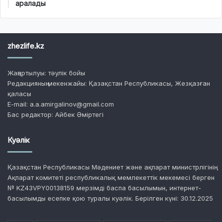
аралады
zhezlife.kz
Жаңартылуы: тәулік бойы
Редакцияның мекенжайы: Қазақстан Республикасы, Жезқазған
қаласы
E-mail: a.a.amirgalinov@gmail.com
Бас редактор: Айбек Әміртегі
Куәлік
Қазақстан Республикасы Мәдениет және ақпарат министрлігінің
Ақпарат комитеті республикалық мемлекеттік мекемесі берген
№ KZ43VPY00138159 мерзімді баспа басылымын, интернет-
басылымды есепке қою туралы куәлік. Берілген күні: 30.12.2025