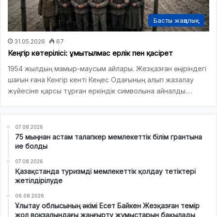
Басты жаңалық
31.05.2026
67
Кеңгір көтерілісі: ұмытылмас ерлік пен қасірет
1954 жылдың мамыр-маусым айлары. Жезқазған өңіріндегі
шағын ғана Кенгір кенті Кеңес Одағының алып жазалау
жүйесіне қарсы тұрған еркіндік символына айналды.…
07.08.2026
75 мыңнан астам талапкер мемлекеттік білім грантына
ие болды
07.08.2026
Қазақстанда туризмді мемлекеттік қолдау тетіктері
жетілдірілуде
06.08.2026
Ұлытау облысының әкімі Есет Байкен Жезқазған темір
жол вокзалындағы жаңғырту жұмыстарын бақылады