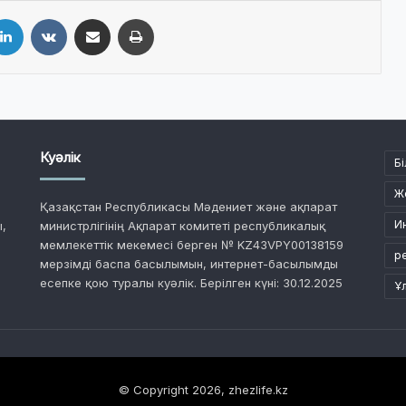
LinkedIn
VKontakte
Share via Email
Print
Куәлік
Бі
Ж
Қазақстан Республикасы Мәдениет және ақпарат
И
,
министрлігінің Ақпарат комитеті республикалық
мемлекеттік мекемесі берген № KZ43VPY00138159
р
мерзімді баспа басылымын, интернет-басылымды
есепке қою туралы куәлік. Берілген күні: 30.12.2025
Ұ
© Copyright 2026, zhezlife.kz