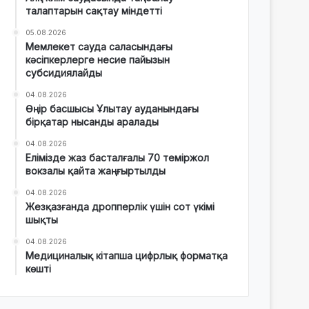
талаптарын сақтау міндетті
05.08.2026
Мемлекет сауда саласындағы
кәсіпкерлерге несие пайызын
субсидиялайды
04.08.2026
Өңір басшысы Ұлытау ауданындағы
бірқатар нысанды аралады
04.08.2026
Елімізде жаз басталғалы 70 теміржол
вокзалы қайта жаңғыртылды
04.08.2026
Жезқазғанда дропперлік үшін сот үкімі
шықты
04.08.2026
Медициналық кітапша цифрлық форматқа
көшті