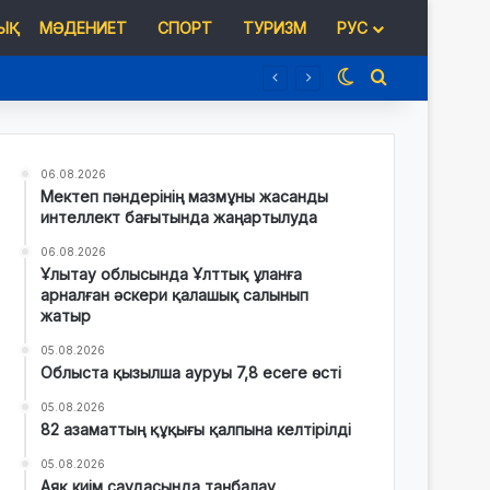
Қ
МӘДЕНИЕТ
СПОРТ
ТУРИЗМ
РУС
Switch skin
Іздеу
06.08.2026
Мектеп пәндерінің мазмұны жасанды
интеллект бағытында жаңартылуда
06.08.2026
Ұлытау облысында Ұлттық ұланға
арналған әскери қалашық салынып
жатыр
05.08.2026
Облыста қызылша ауруы 7,8 есеге өсті
05.08.2026
82 азаматтың құқығы қалпына келтірілді
05.08.2026
Аяқ киім саудасында таңбалау