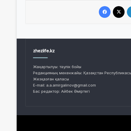
Facebook
X
zhezlife.kz
Жаңартылуы: тәулік бойы
Редакцияның мекенжайы: Қазақстан Республикасы
Жезқазған қаласы
E-mail: a.a.amirgalinov@gmail.com
Бас редактор: Айбек Әміртегі