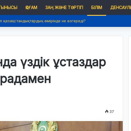
 ТЫНЫСЫ
ҚОҒАМ
ЗАҢ ЖӘНЕ ТӘРТІП
БІЛІМ
ДЕНСАУЛЫ
п қазақстандықтардың өмірінде не өзгереді?
да үздік ұстаздар
градамен
37