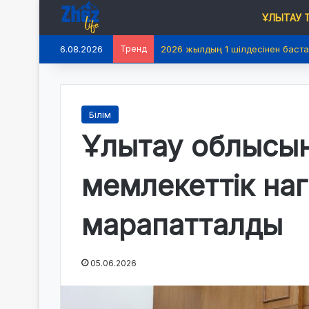
ҰЛЫТАУ
6.08.2026
Тренд
2026 жылдың 1 шілдесінен баста
Білім
Ұлытау облысын
мемлекеттік на
марапатталды
05.06.2026