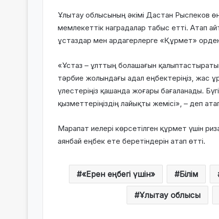
Ұлытау облысының әкімі Дастан Рыспеков өңі
мемлекеттік наградалар табыс етті. Атап ай
ұстаздар мен ардагерлерге «Құрмет» орден
«Ұстаз – ұлттың болашағын қалыптастыратын 
тәрбие жолындағы адал еңбектеріңіз, жас ұ
үлестеріңіз қашанда жоғары бағаланады. Бүг
қызметтеріңіздің лайықты жемісі», – деп атап
Марапат иелері көрсетілген құрмет үшін риз
аянбай еңбек ете беретіндерін атап өтті.
«Ерен еңбегі үшін»
Білім
Ұлытау облысы