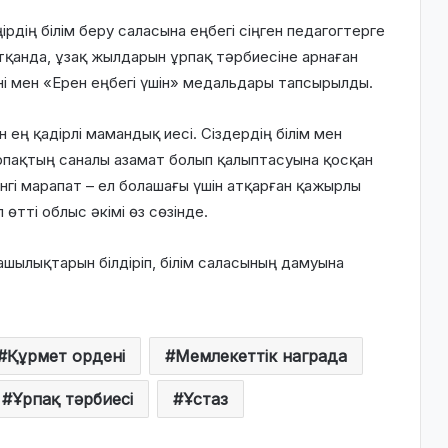
рдің білім беру саласына еңбегі сіңген педагогтерге
тқанда, ұзақ жылдарын ұрпақ тәрбиесіне арнаған
і мен «Ерен еңбегі үшін» медальдары тапсырылды.
ең қадірлі мамандық иесі. Сіздердің білім мен
рпақтың саналы азамат болып қалыптасуына қосқан
інгі марапат – ел болашағы үшін атқарған қажырлы
 өтті облыс әкімі өз сөзінде.
ашылықтарын білдіріп, білім саласының дамуына
Құрмет ордені
Мемлекеттік награда
Ұрпақ тәрбиесі
Ұстаз