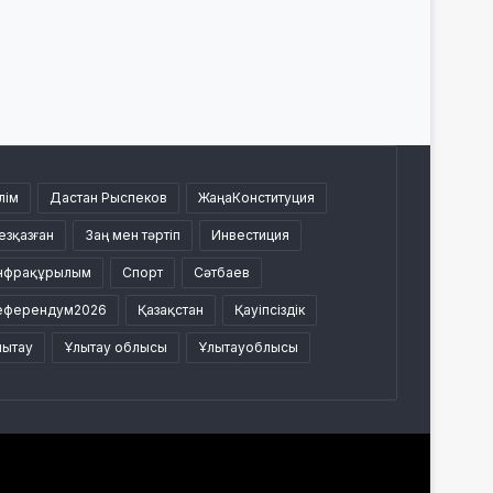
лім
Дастан Рыспеков
ЖаңаКонституция
езқазған
Заң мен тәртіп
Инвестиция
нфрақұрылым
Спорт
Сәтбаев
еферендум2026
Қазақстан
Қауіпсіздік
лытау
Ұлытау облысы
Ұлытауоблысы