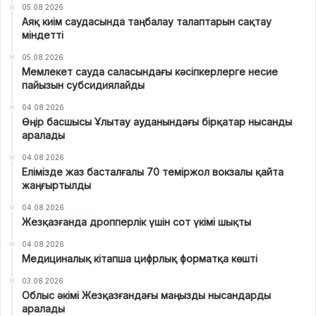
05.08.2026
Аяқ киім саудасында таңбалау талаптарын сақтау
міндетті
05.08.2026
Мемлекет сауда саласындағы кәсіпкерлерге несие
пайызын субсидиялайды
04.08.2026
Өңір басшысы Ұлытау ауданындағы бірқатар нысанды
аралады
04.08.2026
Елімізде жаз басталғалы 70 теміржол вокзалы қайта
жаңғыртылды
04.08.2026
Жезқазғанда дропперлік үшін сот үкімі шықты
04.08.2026
Медициналық кітапша цифрлық форматқа көшті
03.08.2026
Облыс әкімі Жезқазғандағы маңызды нысандарды
аралады