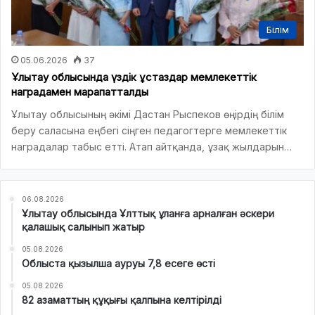
Білім
05.06.2026
37
Ұлытау облысында үздік ұстаздар мемлекеттік
наградамен марапатталды
Ұлытау облысының әкімі Дастан Рыспеков өңірдің білім
беру саласына еңбегі сіңген педагогтерге мемлекеттік
наградалар табыс етті. Атап айтқанда, ұзақ жылдарын…
06.08.2026
Ұлытау облысында Ұлттық ұланға арналған әскери
қалашық салынып жатыр
05.08.2026
Облыста қызылша ауруы 7,8 есеге өсті
05.08.2026
82 азаматтың құқығы қалпына келтірілді