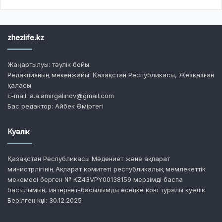
zhezlife.kz
Жаңартылуы: тәулік бойы
Редакцияның мекенжайы: Қазақстан Республикасы, Жезқазған
қаласы
E-mail: a.a.amirgalinov@gmail.com
Бас редактор: Айбек Әміртегі
Куәлік
Қазақстан Республикасы Мәдениет және ақпарат
министрлігінің Ақпарат комитеті республикалық мемлекеттік
мекемесі берген № KZ43VPY00138159 мерзімді баспа
басылымын, интернет-басылымды есепке қою туралы куәлік.
Берілген күні: 30.12.2025