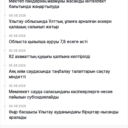
Мектеп пәндерінің мазмұны жасанды интеллект
бағытында жаңартылуда
06.08.2026
Ұлытау облысында Ұлттық ұланға арналған әскери
қалашық салынып жатыр
05.08.2026
Облыста қызылша ауруы 7,8 есеге өсті
05.08.2026
82 азаматтың құқығы қалпына келтірілді
05.08.2026
Аяқ киім саудасында таңбалау талаптарын сақтау
міндетті
05.08.2026
Мемлекет сауда саласындағы кәсіпкерлерге несие
пайызын субсидиялайды
04.08.2026
Өңір басшысы Ұлытау ауданындағы бірқатар нысанды
аралады