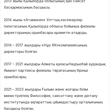
2013 жылы Қызылорда облысының Ішкі саясат
басқармасының басшысы.
2014 жылы «Атамекен» Ұлттық кәсіпкерлер
палатасының Қызылорда облысы бойынша филиалы
директорының орынбасары қызметін атқарды.
2014 – 2017 жылдары «Нұр RK»компаниясының
директоры болған.
2017 – 2021 жылдары Алматы қаласыНаурызбай аудандық
Аманат партиясы филиалы төрағасының бірінші
орынбасары;
2021 – 2023 жылдары Ғылым және жоғары білім
министрлігінің Философия, саясаттану және дінтану
институтында ақпараттық-ұйымдастыру орталығының
басшысы болған.