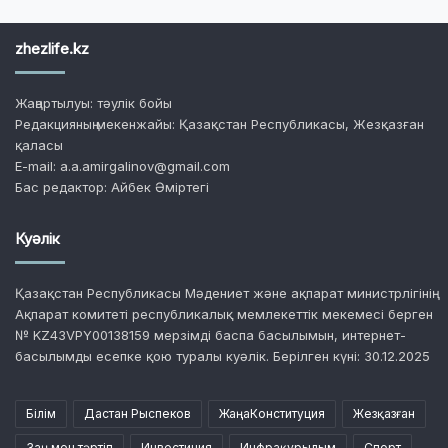
zhezlife.kz
Жаңартылуы: тәулік бойы
Редакцияның мекенжайы: Қазақстан Республикасы, Жезқазған
қаласы
E-mail: a.a.amirgalinov@gmail.com
Бас редактор: Айбек Әміртегі
Куәлік
Қазақстан Республикасы Мәдениет және ақпарат министрлігінің
Ақпарат комитеті республикалық мемлекеттік мекемесі берген
№ KZ43VPY00138159 мерзімді баспа басылымын, интернет-
басылымды есепке қою туралы куәлік. Берілген күні: 30.12.2025
Білім
Дастан Рыспеков
ЖаңаКонституция
Жезқазған
Заң мен тәртіп
Инвестиция
Инфрақұрылым
Спорт