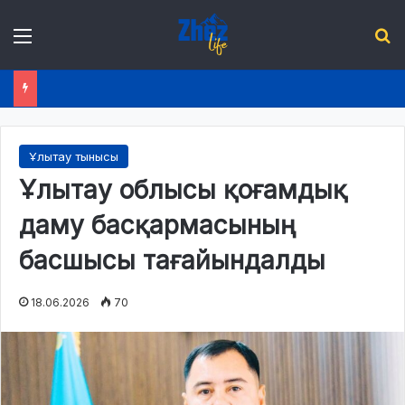
Menu
І
2026 жылдың 1 шілдесінен бастап қазақстандықтардың өмірінде не өзгереді?
Ұлытау тынысы
Ұлытау облысы қоғамдық
даму басқармасының
басшысы тағайындалды
18.06.2026
70