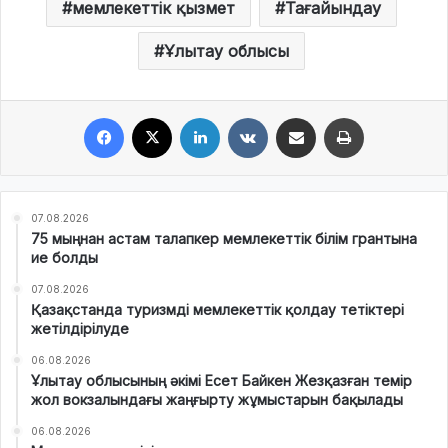
мемлекеттік қызмет
Тағайындау
Ұлытау облысы
Facebook
X
LinkedIn
VKontakte
Share via Email
Print
07.08.2026
75 мыңнан астам талапкер мемлекеттік білім грантына
ие болды
07.08.2026
Қазақстанда туризмді мемлекеттік қолдау тетіктері
жетілдірілуде
06.08.2026
Ұлытау облысының әкімі Есет Байкен Жезқазған темір
жол вокзалындағы жаңғырту жұмыстарын бақылады
06.08.2026