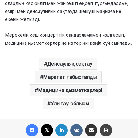
олардың кәсібилігі мен жанкешті еңбегі тұрғындардың
өмірі мен денсаулығын сақтауда шешуші маңызға ие
екенін жеткізді.
Мерекелік кеш концерттік бағдарламамен жалғасып,
медицина қызметкерлеріне көтеріңкі көңіл күй сыйлады.
Денсаулық сақтау
Марапат табысталды
Медицина қызметкерлері
Ұлытау облысы
Facebook
X
LinkedIn
VKontakte
Share via Email
Print