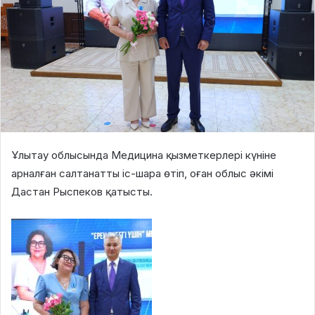
Ұлытау облысында Медицина қызметкерлері күніне
арналған салтанатты іс-шара өтіп, оған облыс әкімі
Дастан Рыспеков қатысты.