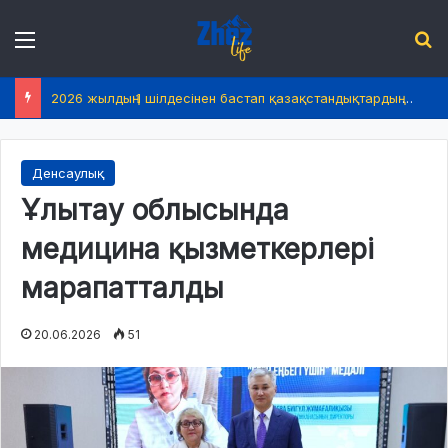
Menu
І
2026 жылдың 1 шілдесінен бастап қазақстандықтардың өмірінде не өзгереді?
Денсаулық
Ұлытау облысында
медицина қызметкерлері
марапатталды
20.06.2026
51