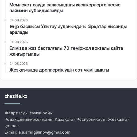
Мемлекет сауда саласындағы кәсіпкерлерге несие
пайызын субсидиялайды
04.08.2026
Өңір басшысы Ұлытау ауданындағы бірқатар нысанды
аралады
04.08.2026
Елімізде жаз басталғалы 70 теміржол вокзалы қайта
жаңғыртылды
04.08.2026
Жезқазғанда дропперлік үшін сот үкімі шықты
zhezlife.kz
Жаңартылуы: тәулік бойы
Редакцияның мекенжайы: Қазақстан Республикасы, Жезқазған
қаласы
E-mail: a.a.amirgalinov@gmail.com