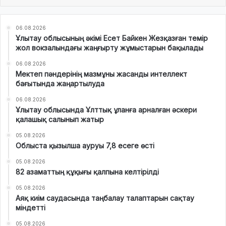
06.08.2026
Ұлытау облысының әкімі Есет Байкен Жезқазған темір
жол вокзалындағы жаңғырту жұмыстарын бақылады
06.08.2026
Мектеп пәндерінің мазмұны жасанды интеллект
бағытында жаңартылуда
06.08.2026
Ұлытау облысында Ұлттық ұланға арналған әскери
қалашық салынып жатыр
05.08.2026
Облыста қызылша ауруы 7,8 есеге өсті
05.08.2026
82 азаматтың құқығы қалпына келтірілді
05.08.2026
Аяқ киім саудасында таңбалау талаптарын сақтау
міндетті
05.08.2026