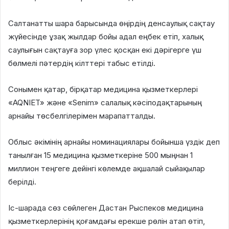
Салтанатты шара барысында өңірдің денсаулық сақтау
жүйесінде ұзақ жылдар бойы адал еңбек етіп, халық
саулығын сақтауға зор үлес қосқан екі дәрігерге үш
бөлмелі пәтердің кілттері табыс етілді.
Сонымен қатар, бірқатар медицина қызметкерлері
«AQNIET» және «Senim» салалық кәсіподақтарының
арнайы төсбелгілерімен марапатталды.
Облыс әкімінің арнайы номинациялары бойынша үздік деп
танылған 15 медицина қызметкеріне 500 мыңнан 1
миллион теңгеге дейінгі көлемде ақшалай сыйақылар
берілді.
Іс-шарада сөз сөйлеген Дастан Рыспеков медицина
қызметкерлерінің қоғамдағы ерекше рөлін атап өтіп,