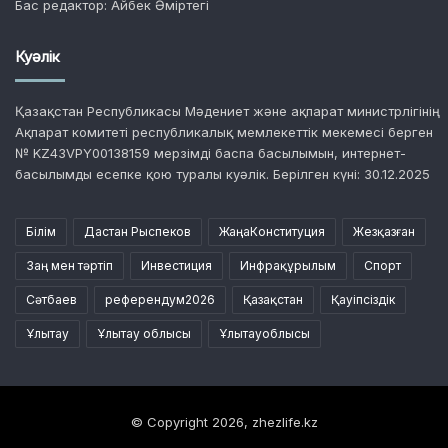
Бас редактор: Айбек Әміртегі
Куәлік
Қазақстан Республикасы Мәдениет және ақпарат министрлігінің
Ақпарат комитеті республикалық мемлекеттік мекемесі берген
№ KZ43VPY00138159 мерзімді баспа басылымын, интернет-
басылымды есепке қою туралы куәлік. Берілген күні: 30.12.2025
Білім
Дастан Рыспеков
ЖаңаКонституция
Жезқазған
Заң мен тәртіп
Инвестиция
Инфрақұрылым
Спорт
Сәтбаев
референдум2026
Қазақстан
Қауіпсіздік
Ұлытау
Ұлытау облысы
Ұлытауоблысы
© Copyright 2026, zhezlife.kz