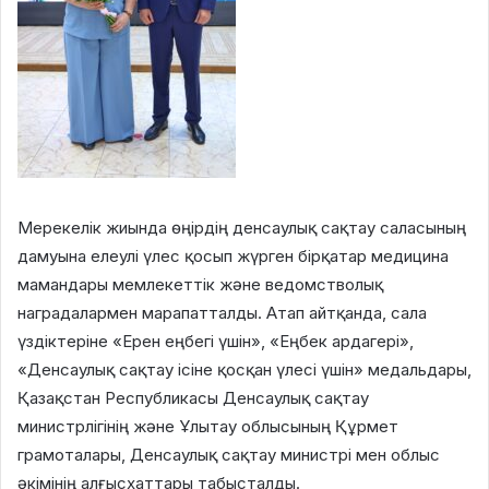
Мерекелік жиында өңірдің денсаулық сақтау саласының
дамуына елеулі үлес қосып жүрген бірқатар медицина
мамандары мемлекеттік және ведомстволық
наградалармен марапатталды. Атап айтқанда, сала
үздіктеріне «Ерен еңбегі үшін», «Еңбек ардагері»,
«Денсаулық сақтау ісіне қосқан үлесі үшін» медальдары,
Қазақстан Республикасы Денсаулық сақтау
министрлігінің және Ұлытау облысының Құрмет
грамоталары, Денсаулық сақтау министрі мен облыс
әкімінің алғысхаттары табысталды.