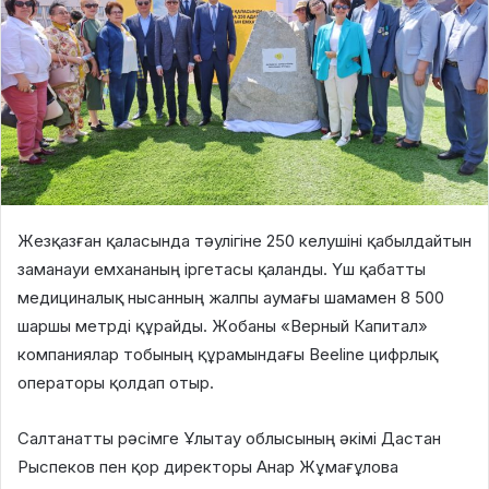
Жезқазған қаласында тәулігіне 250 келушіні қабылдайтын
заманауи емхананың іргетасы қаланды. Үш қабатты
медициналық нысанның жалпы аумағы шамамен 8 500
шаршы метрді құрайды. Жобаны «Верный Капитал»
компаниялар тобының құрамындағы Beeline цифрлық
операторы қолдап отыр.
Салтанатты рәсімге Ұлытау облысының әкімі Дастан
Рыспеков пен қор директоры Анар Жұмағұлова