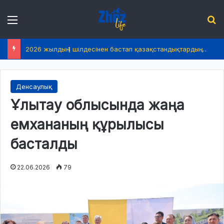
Menu
І
2026 жылдың 1 шілдесінен бастап қазақстандықтардың өмірінде не өзгереді?
Денсаулық
Ұлытау облысында жаңа
емхананың құрылысы
басталды
22.06.2026
79