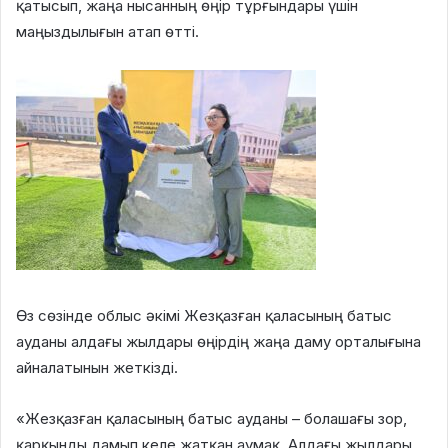
қатысып, жаңа нысанның өңір тұрғындары үшін
маңыздылығын атап өтті.
Өз сөзінде облыс әкімі Жезқазған қаласының батыс
ауданы алдағы жылдары өңірдің жаңа даму орталығына
айналатынын жеткізді.
«Жезқазған қаласының батыс ауданы – болашағы зор,
қарқынды дамып келе жатқан аумақ. Алдағы жылдары