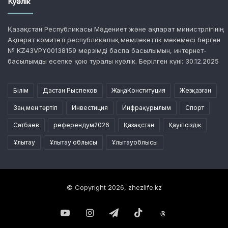
Куәлік
Қазақстан Республикасы Мәдениет және ақпарат министрлігінің
Ақпарат комитеті республикалық мемлекеттік мекемесі берген
№ KZ43VPY00138159 мерзімді баспа басылымын, интернет-
басылымды есепке қою туралы куәлік. Берілген күні: 30.12.2025
Білім
Дастан Рыспеков
ЖаңаКонституция
Жезқазған
Заң мен тәртіп
Инвестиция
Инфрақұрылым
Спорт
Сәтбаев
референдум2026
Қазақстан
Қауіпсіздік
Ұлытау
Ұлытау облысы
Ұлытауоблысы
© Copyright 2026, zhezlife.kz
YouTube
Instagram
Telegram
TikTok
Threads