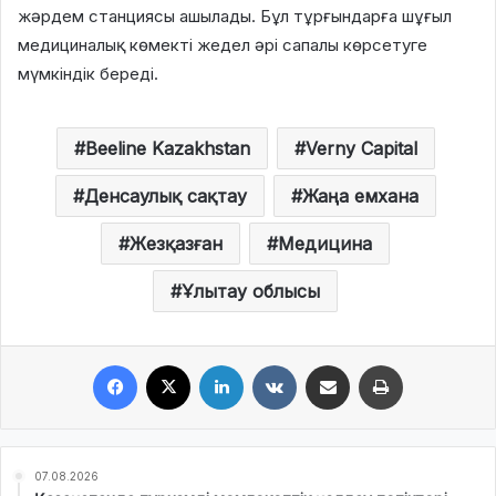
жәрдем станциясы ашылады. Бұл тұрғындарға шұғыл
медициналық көмекті жедел әрі сапалы көрсетуге
мүмкіндік береді.
Beeline Kazakhstan
Verny Capital
Денсаулық сақтау
Жаңа емхана
Жезқазған
Медицина
Ұлытау облысы
Facebook
X
LinkedIn
VKontakte
Share via Email
Print
07.08.2026