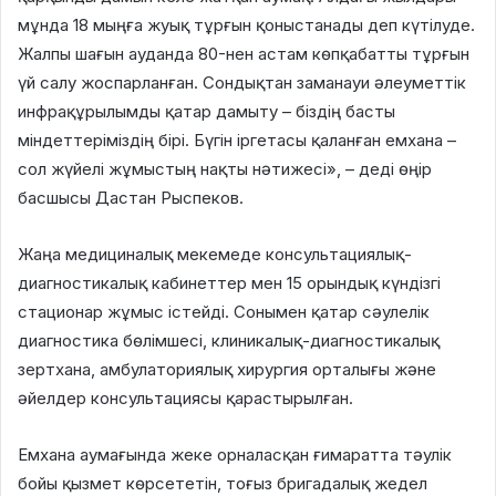
мұнда 18 мыңға жуық тұрғын қоныстанады деп күтілуде.
Жалпы шағын ауданда 80-нен астам көпқабатты тұрғын
үй салу жоспарланған. Сондықтан заманауи әлеуметтік
инфрақұрылымды қатар дамыту – біздің басты
міндеттеріміздің бірі. Бүгін іргетасы қаланған емхана –
сол жүйелі жұмыстың нақты нәтижесі», – деді өңір
басшысы Дастан Рыспеков.
Жаңа медициналық мекемеде консультациялық-
диагностикалық кабинеттер мен 15 орындық күндізгі
стационар жұмыс істейді. Сонымен қатар сәулелік
диагностика бөлімшесі, клиникалық-диагностикалық
зертхана, амбулаториялық хирургия орталығы және
әйелдер консультациясы қарастырылған.
Емхана аумағында жеке орналасқан ғимаратта тәулік
бойы қызмет көрсететін, тоғыз бригадалық жедел