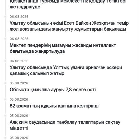
Қазақстанда туризмді мемлекеттік қолдау тетіктері
жетілдірілуде
06.08.2026
Ұлытау облысының әкімі Есет Байкен Жезқазған темір
жол вокзалындағы жаңғырту жұмыстарын бақылады
06.08.2026
Мектеп пәндерінің мазмұны жасанды интеллект
бағытында жаңартылуда
06.08.2026
Ұлытау облысында Ұлттық ұланға арналған әскери
қалашық салынып жатыр
05.08.2026
Облыста қызылша ауруы 7,8 есеге өсті
05.08.2026
82 азаматтың құқығы қалпына келтірілді
05.08.2026
Аяқ киім саудасында таңбалау талаптарын сақтау
міндетті
05.08.2026