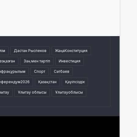
лім
Дастан Рыспеков
ЖаңаКонституция
езқазған
Заң мен тәртіп
Инвестиция
нфрақұрылым
Спорт
Сәтбаев
еферендум2026
Қазақстан
Қауіпсіздік
лытау
Ұлытау облысы
Ұлытауоблысы