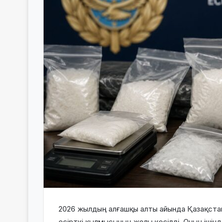
2026 жылдың алғашқы алты айында Қазақстан
есірткі қылмысының жолы кесілді. Оның ішін