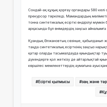
Сондай-ақ құқық қорғау органдары 580 келі 
прекурсор тәркіледі. Мамандардың мәліметі
тонна синтетикалық есірткі өндірілуі мүмкін
арқасында бұл өнімдердің заңсыз айналымға 
Қуандық Әлжановтың сөзінше, қабылданып жа
таңда синтетикалық есірткінің заңсыз нарық
қатар оларды тасымалдауда қиындықтар туы
дүкендерге қол жеткізу де айтарлықтай қиында
көршілес мемлекеттердің аумағына ауысқан
Есірткі қылмысы
заң және тәр
Құ