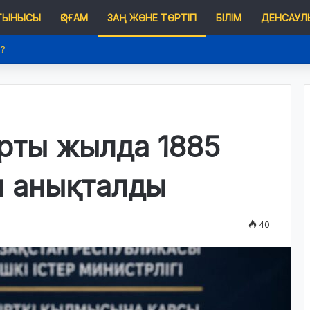
 ТЫНЫСЫ
ҚОҒАМ
ЗАҢ ЖӘНЕ ТӘРТІП
БІЛІМ
ДЕНСАУЛЫ
е?
рты жылда 1885
ы анықталды
40