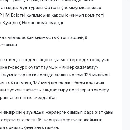
татылды. Бұл туралы Орталық коммуникациялар
 ІІМ Есірткі қылмысына қарсы іс-қимыл комитеті
і Қуандық Әлжанов мәлімдеді.
ында ұйымдасқан қылмыстық топтардың 9
сталған.
нет кеңістігіндегі заңсыз қызметтерге де тосқауыл
ернет-ресурс бұғаттау үшін «Киберқадағалау»
кен жұмыстар нәтижесінде жалпы көлемі 135 миллион
ры тоқтатылып, 177 мың шетелдік төлем картасы
нан түскен табысты заңдастыру белгілерін тексеру
инг агенттігіне жолданған.
і өндірісінің ауылдық жерлерге ойысып бара жатқаны
есірткі өндіретін 15 жасырын зертхана жойылып,
да орналасқаны анықталған.