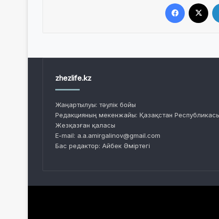
Facebook
X
zhezlife.kz
Жаңартылуы: тәулік бойы
Редакцияның мекенжайы: Қазақстан Республикасы
Жезқазған қаласы
E-mail: a.a.amirgalinov@gmail.com
Бас редактор: Айбек Әміртегі