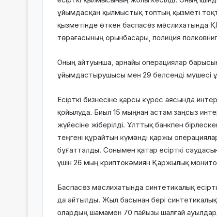
ұйымдасқан қылмыстық топтың қызметі тоқ
қызметінде өткен баспасөз мәслихатында ҚР
төрағасының орынбасары, полиция полковниг
Оның айтуынша, арнайы операциялар барыс
ұйымдастырушысы мен 29 белсенді мүшесі ұ
Есірткі бизнесіне қарсы күрес аясында интер
қойылуда. Биыл 15 мыңнан астам заңсыз инт
жүйесіне жіберілді. Ұлттық банкпен бірлес
теңгені құрайтын күмәнді қаржы операцияла
бұғатталды. Сонымен қатар есірткі саудасы
үшін 26 мың криптокәмиян Қаржылық монитор
Баспасөз мәслихатында синтетикалық есіртк
да айтылды. Жыл басынан бері синтетикалық 
олардың шамамен 70 пайызы шалғай ауылдар