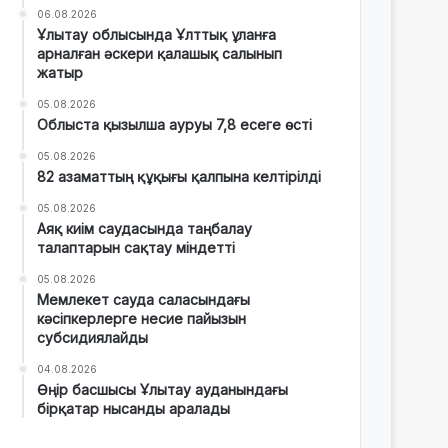
06.08.2026
Ұлытау облысында Ұлттық ұланға
арналған әскери қалашық салынып
жатыр
05.08.2026
Облыста қызылша ауруы 7,8 есеге өсті
05.08.2026
82 азаматтың құқығы қалпына келтірілді
05.08.2026
Аяқ киім саудасында таңбалау
талаптарын сақтау міндетті
05.08.2026
Мемлекет сауда саласындағы
кәсіпкерлерге несие пайызын
субсидиялайды
04.08.2026
Өңір басшысы Ұлытау ауданындағы
бірқатар нысанды аралады