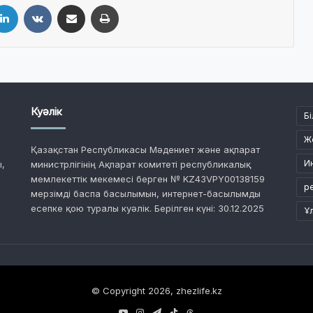
LinkedIn
VKontakte
Share via Email
Print
Куәлік
Бі
Ж
Қазақстан Республикасы Мәдениет және ақпарат
И
,
министрлігінің Ақпарат комитеті республикалық
мемлекеттік мекемесі берген № KZ43VPY00138159
р
мерзімді баспа басылымын, интернет-басылымды
есепке қою туралы куәлік. Берілген күні: 30.12.2025
Ұ
© Copyright 2026, zhezlife.kz