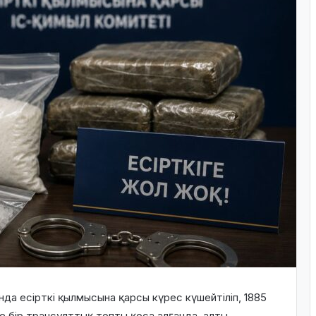
да есірткі қылмысына қарсы күрес күшейтіліп, 1885
де бір трансұлттық топты қоса алғанда, алты