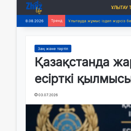
ҰЛЫТАУ
8.08.2026
Тренд
Ұлытауда жұмыс іздеп жүрсіз б
Заң және тәртіп
Қазақстанда жа
есірткі қылмыс
03.07.2026