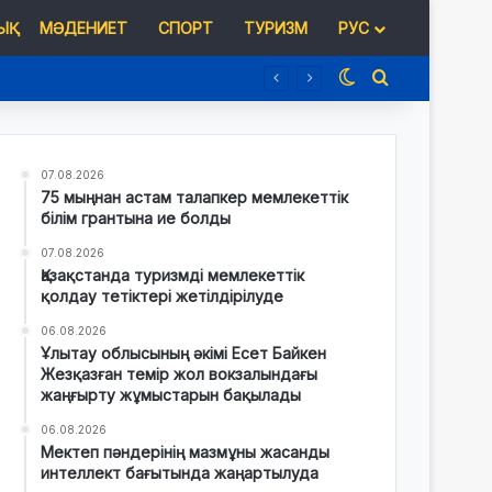
Қ
МӘДЕНИЕТ
СПОРТ
ТУРИЗМ
РУС
Switch skin
Іздеу
07.08.2026
75 мыңнан астам талапкер мемлекеттік
білім грантына ие болды
07.08.2026
Қазақстанда туризмді мемлекеттік
қолдау тетіктері жетілдірілуде
06.08.2026
Ұлытау облысының әкімі Есет Байкен
Жезқазған темір жол вокзалындағы
жаңғырту жұмыстарын бақылады
06.08.2026
Мектеп пәндерінің мазмұны жасанды
интеллект бағытында жаңартылуда