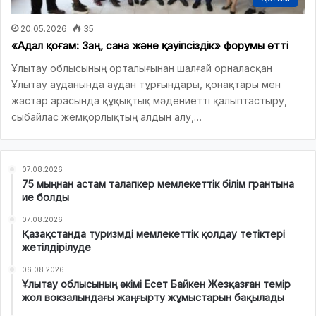
20.05.2026
35
«Адал қоғам: Заң, сана және қауіпсіздік» форумы өтті
Ұлытау облысының орталығынан шалғай орналасқан
Ұлытау ауданында аудан тұрғындары, қонақтары мен
жастар арасында құқықтық мәдениетті қалыптастыру,
сыбайлас жемқорлықтың алдын алу,…
07.08.2026
75 мыңнан астам талапкер мемлекеттік білім грантына
ие болды
07.08.2026
Қазақстанда туризмді мемлекеттік қолдау тетіктері
жетілдірілуде
06.08.2026
Ұлытау облысының әкімі Есет Байкен Жезқазған темір
жол вокзалындағы жаңғырту жұмыстарын бақылады