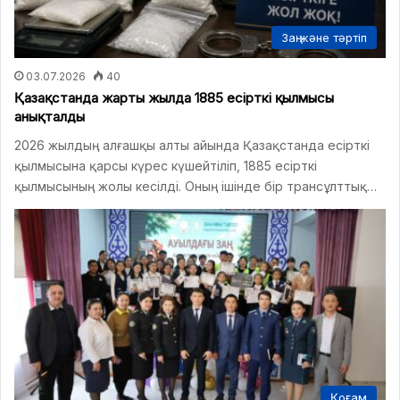
Заң және тәртіп
03.07.2026
40
Қазақстанда жарты жылда 1885 есірткі қылмысы
анықталды
2026 жылдың алғашқы алты айында Қазақстанда есірткі
қылмысына қарсы күрес күшейтіліп, 1885 есірткі
қылмысының жолы кесілді. Оның ішінде бір трансұлттық…
Қоғам