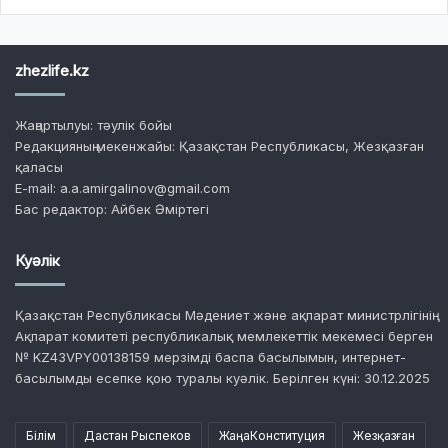
zhezlife.kz
Жаңартылуы: тәулік бойы
Редакцияның мекенжайы: Қазақстан Республикасы, Жезқазған
қаласы
E-mail: a.a.amirgalinov@gmail.com
Бас редактор: Айбек Әміртегі
Куәлік
Қазақстан Республикасы Мәдениет және ақпарат министрлігінің
Ақпарат комитеті республикалық мемлекеттік мекемесі берген
№ KZ43VPY00138159 мерзімді баспа басылымын, интернет-
басылымды есепке қою туралы куәлік. Берілген күні: 30.12.2025
Білім
Дастан Рыспеков
ЖаңаКонституция
Жезқазған