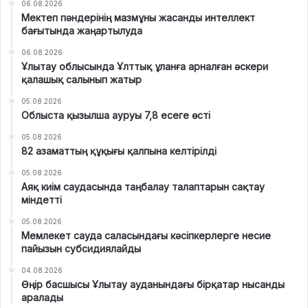
06.08.2026
Мектеп пәндерінің мазмұны жасанды интеллект
бағытында жаңартылуда
06.08.2026
Ұлытау облысында Ұлттық ұланға арналған әскери
қалашық салынып жатыр
05.08.2026
Облыста қызылша ауруы 7,8 есеге өсті
05.08.2026
82 азаматтың құқығы қалпына келтірілді
05.08.2026
Аяқ киім саудасында таңбалау талаптарын сақтау
міндетті
05.08.2026
Мемлекет сауда саласындағы кәсіпкерлерге несие
пайызын субсидиялайды
04.08.2026
Өңір басшысы Ұлытау ауданындағы бірқатар нысанды
аралады