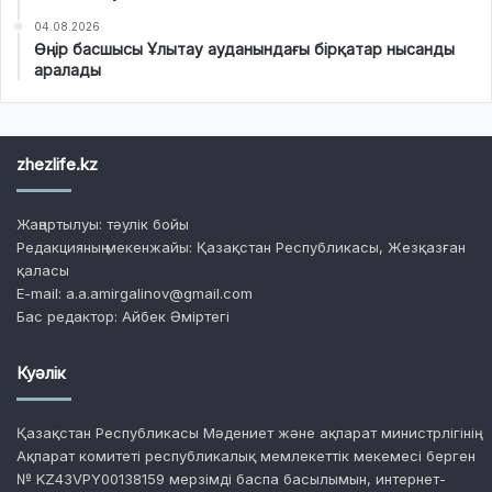
04.08.2026
Өңір басшысы Ұлытау ауданындағы бірқатар нысанды
аралады
zhezlife.kz
Жаңартылуы: тәулік бойы
Редакцияның мекенжайы: Қазақстан Республикасы, Жезқазған
қаласы
E-mail: a.a.amirgalinov@gmail.com
Бас редактор: Айбек Әміртегі
Куәлік
Қазақстан Республикасы Мәдениет және ақпарат министрлігінің
Ақпарат комитеті республикалық мемлекеттік мекемесі берген
№ KZ43VPY00138159 мерзімді баспа басылымын, интернет-