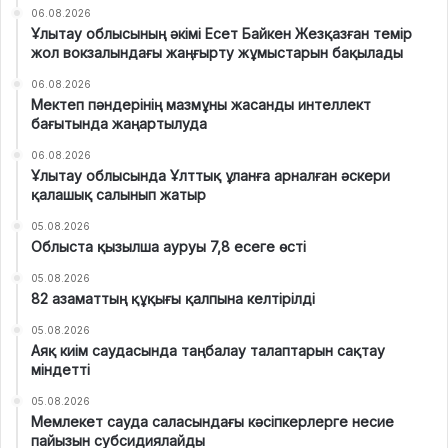
06.08.2026
Ұлытау облысының әкімі Есет Байкен Жезқазған темір
жол вокзалындағы жаңғырту жұмыстарын бақылады
06.08.2026
Мектеп пәндерінің мазмұны жасанды интеллект
бағытында жаңартылуда
06.08.2026
Ұлытау облысында Ұлттық ұланға арналған әскери
қалашық салынып жатыр
05.08.2026
Облыста қызылша ауруы 7,8 есеге өсті
05.08.2026
82 азаматтың құқығы қалпына келтірілді
05.08.2026
Аяқ киім саудасында таңбалау талаптарын сақтау
міндетті
05.08.2026
Мемлекет сауда саласындағы кәсіпкерлерге несие
пайызын субсидиялайды