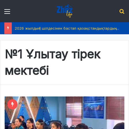
Menu
І
2026 жылдың 1 шілдесінен бастап қазақстандықтардың өмірінде не өзгереді?
№1 Ұлытау тірек
мектебі