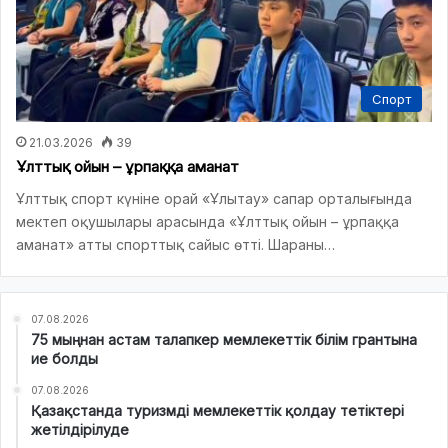
Спорт
21.03.2026
39
Ұлттық ойын – ұрпаққа аманат
Ұлттық спорт күніне орай «Ұлытау» сапар орталығында
мектеп оқушылары арасында «Ұлттық ойын – ұрпаққа
аманат» атты спорттық сайыс өтті. Шараны…
07.08.2026
75 мыңнан астам талапкер мемлекеттік білім грантына
ие болды
07.08.2026
Қазақстанда туризмді мемлекеттік қолдау тетіктері
жетілдірілуде