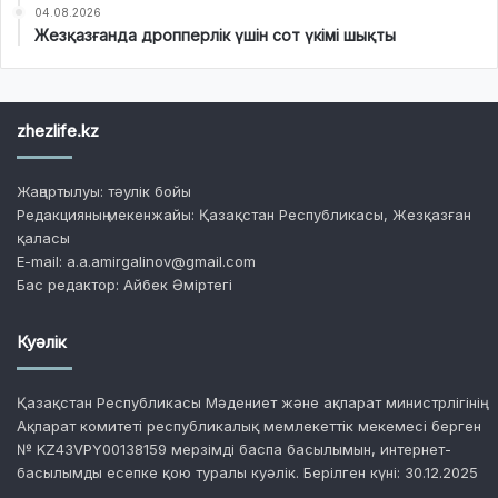
04.08.2026
Жезқазғанда дропперлік үшін сот үкімі шықты
zhezlife.kz
Жаңартылуы: тәулік бойы
Редакцияның мекенжайы: Қазақстан Республикасы, Жезқазған
қаласы
E-mail: a.a.amirgalinov@gmail.com
Бас редактор: Айбек Әміртегі
Куәлік
Қазақстан Республикасы Мәдениет және ақпарат министрлігінің
Ақпарат комитеті республикалық мемлекеттік мекемесі берген
№ KZ43VPY00138159 мерзімді баспа басылымын, интернет-
басылымды есепке қою туралы куәлік. Берілген күні: 30.12.2025