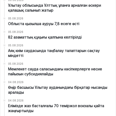
Ұлытау облысында Ұлттық ұланға арналған әскери
қалашық салынып жатыр
05.08.2026
Облыста қызылша ауруы 7,8 есеге өсті
05.08.2026
82 азаматтың құқығы қалпына келтірілді
05.08.2026
Аяқ киім саудасында таңбалау талаптарын сақтау
міндетті
05.08.2026
Мемлекет сауда саласындағы кәсіпкерлерге несие
пайызын субсидиялайды
04.08.2026
Өңір басшысы Ұлытау ауданындағы бірқатар нысанды
аралады
04.08.2026
Елімізде жаз басталғалы 70 теміржол вокзалы қайта
жаңғыртылды