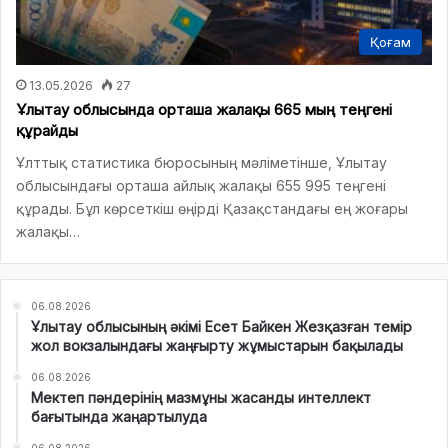
Қоғам
13.05.2026
27
Ұлытау облысында орташа жалақы 665 мың теңгені
құрайды
Ұлттық статистика бюросының мәліметінше, Ұлытау
облысындағы орташа айлық жалақы 655 995 теңгені
құрады. Бұл көрсеткіш өңірді Қазақстандағы ең жоғары
жалақы…
06.08.2026
Ұлытау облысының әкімі Есет Байкен Жезқазған темір
жол вокзалындағы жаңғырту жұмыстарын бақылады
06.08.2026
Мектеп пәндерінің мазмұны жасанды интеллект
бағытында жаңартылуда
06.08.2026