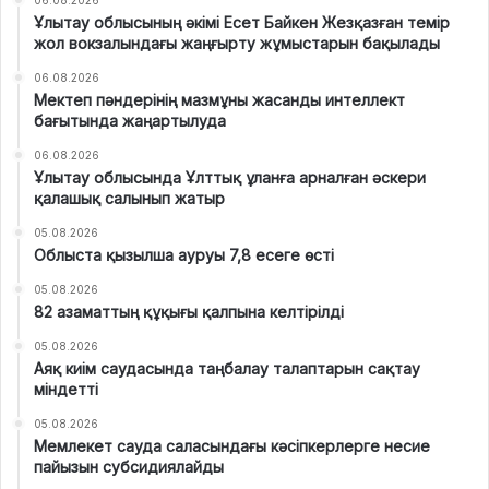
Ұлытау облысының әкімі Есет Байкен Жезқазған темір
жол вокзалындағы жаңғырту жұмыстарын бақылады
06.08.2026
Мектеп пәндерінің мазмұны жасанды интеллект
бағытында жаңартылуда
06.08.2026
Ұлытау облысында Ұлттық ұланға арналған әскери
қалашық салынып жатыр
05.08.2026
Облыста қызылша ауруы 7,8 есеге өсті
05.08.2026
82 азаматтың құқығы қалпына келтірілді
05.08.2026
Аяқ киім саудасында таңбалау талаптарын сақтау
міндетті
05.08.2026
Мемлекет сауда саласындағы кәсіпкерлерге несие
пайызын субсидиялайды