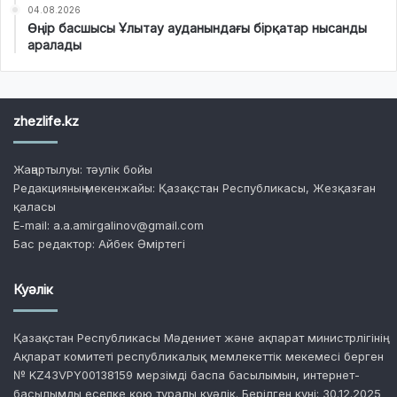
04.08.2026
Өңір басшысы Ұлытау ауданындағы бірқатар нысанды
аралады
zhezlife.kz
Жаңартылуы: тәулік бойы
Редакцияның мекенжайы: Қазақстан Республикасы, Жезқазған
қаласы
E-mail: a.a.amirgalinov@gmail.com
Бас редактор: Айбек Әміртегі
Куәлік
Қазақстан Республикасы Мәдениет және ақпарат министрлігінің
Ақпарат комитеті республикалық мемлекеттік мекемесі берген
№ KZ43VPY00138159 мерзімді баспа басылымын, интернет-
басылымды есепке қою туралы куәлік. Берілген күні: 30.12.2025