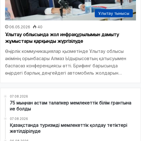
Ұлытау тынысы
06.05.2026
40
Ұлытау облысында жол инфрақұрылымын дамыту
жұмыстары қарқынды жүргізілуде
Өңірлік коммуникациялар қызметінде Ұлытау облысы
әкімінің орынбасары Алмаз Ыдырысовтың қатысуымен
баспасөз конференциясы өтті. Брифинг барысында
өңірдегі барлық деңгейдегі автомобиль жолдарын…
07.08.2026
75 мыңнан астам талапкер мемлекеттік білім грантына
ие болды
07.08.2026
Қазақстанда туризмді мемлекеттік қолдау тетіктері
жетілдірілуде
06.08.2026