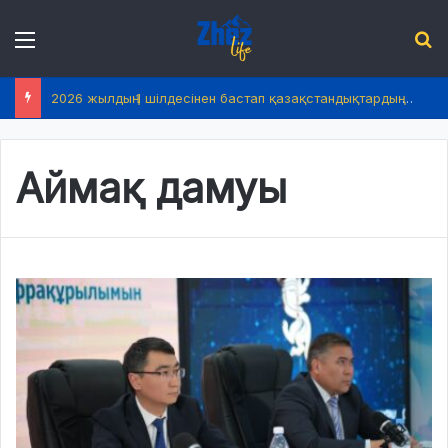
Menu
І
2026 жылдың 1 шілдесінен бастап қазақстандықтардың өмірінде не өзгереді?
Аймақ дамуы