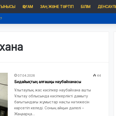
 ТЫНЫСЫ
ҚОҒАМ
ЗАҢ ЖӘНЕ ТӘРТІП
БІЛІМ
ДЕНСАУЛЫ
е?
хана
07.04.2026
44
Бидайықтың алғашқы наубайханасы
Ұлытаулық жас кәсіпкер наубайхана ашты
Ұлытау облысында кәсіпкерлікті дамыту
бағытындағы жұмыстар нақты нәтижесін
көрсетіп келеді. Соның айқын дәлелі –
Жаңаарқа…