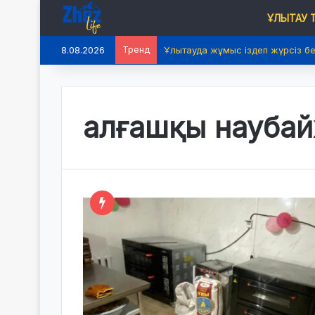
ҰЛЫТАУ
8.08.2026
Тренд
Ұлытауда жұмыс іздеп жүрсіз б
алғашқы наубай