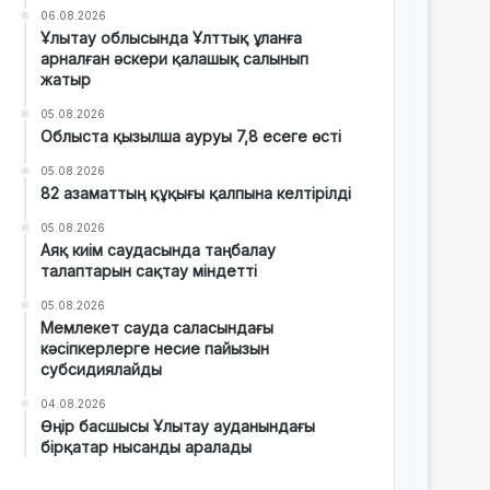
06.08.2026
Ұлытау облысында Ұлттық ұланға
арналған әскери қалашық салынып
жатыр
05.08.2026
Облыста қызылша ауруы 7,8 есеге өсті
05.08.2026
82 азаматтың құқығы қалпына келтірілді
05.08.2026
Аяқ киім саудасында таңбалау
талаптарын сақтау міндетті
05.08.2026
Мемлекет сауда саласындағы
кәсіпкерлерге несие пайызын
субсидиялайды
04.08.2026
Өңір басшысы Ұлытау ауданындағы
бірқатар нысанды аралады