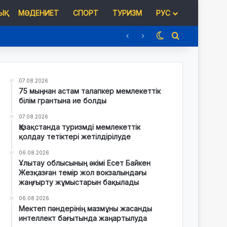
Қ
МӘДЕНИЕТ
СПОРТ
ТУРИЗМ
РУС
Switch skin
Іздеу
07.08.2026
75 мыңнан астам талапкер мемлекеттік
білім грантына ие болды
07.08.2026
Қазақстанда туризмді мемлекеттік
қолдау тетіктері жетілдірілуде
06.08.2026
Ұлытау облысының әкімі Есет Байкен
Жезқазған темір жол вокзалындағы
жаңғырту жұмыстарын бақылады
06.08.2026
Мектеп пәндерінің мазмұны жасанды
интеллект бағытында жаңартылуда