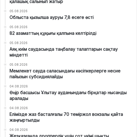
қалашық салынып жатыр
05.08.2026
Облыста қызылша ауруы 7,8 есеге өсті
05.08.2026
82 азаматтың құқығы қалпына келтірілді
05.08.2026
Аяқ киім саудасында таңбалау талаптарын сақтау
міндетті
05.08.2026
Мемлекет сауда саласындағы кәсіпкерлерге несие
пайызын субсидиялайды
04.08.2026
Өңір басшысы Ұлытау ауданындағы бірқатар нысанды
аралады
04.08.2026
Елімізде жаз басталғалы 70 теміржол вокзалы қайта
жаңғыртылды
04.08.2026
Жезқазғанда дропперлік үшін сот үкімі шықты