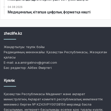
04.08.2026
Медициналық кітапша цифрлық форматқа көшті
zhezlife.kz
Жаңартылуы: тәулік бойы
Редакцияның мекенжайы: Қазақстан Республикасы, Жезқазған
қаласы
E-mail: a.a.amirgalinov@gmail.com
Бас редактор: Айбек Әміртегі
Куәлік
Қазақстан Республикасы Мәдениет және ақпарат
министрлігінің Ақпарат комитеті республикалық мемлекеттік
мекемесі берген № KZ43VPY00138159 мерзімді баспа
басылымын, интернет-басылымды есепке қою туралы куәлік.