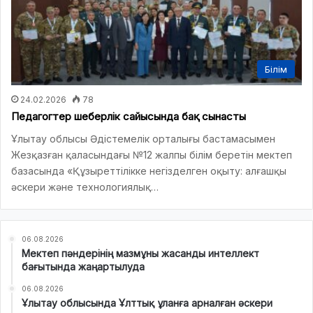
Білім
24.02.2026
78
Педагогтер шеберлік сайысында бақ сынасты
Ұлытау облысы Әдістемелік орталығы бастамасымен
Жезқазған қаласындағы №12 жалпы білім беретін мектеп
базасында «Құзыреттілікке негізделген оқыту: алғашқы
әскери және технологиялық…
06.08.2026
Мектеп пәндерінің мазмұны жасанды интеллект
бағытында жаңартылуда
06.08.2026
Ұлытау облысында Ұлттық ұланға арналған әскери